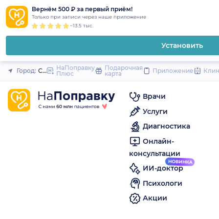
1
2
3
4
5
to
Вернём 500 ₽ за первый приём!
Закрыть
Только при записи через наше приложение
content
~13.5 тыс.
Установить
НаПоправку
Подарочная
Город:
Санкт-Петербург
Приложение
Кли
Плюс
карта
Врачи
Услуги
Диагностика
Онлайн-
консультации
ИИ-доктор
Психологи
Акции