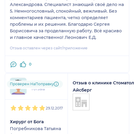
Александрова. Специалист знающий своё дело на
5. Немногословный, спокойный, вежливый. Без
комментариев пациента, четко определяет
проблемы и их решения. Благодарю Сергея
Борисовича за проделанную работу. Всё красиво
и главное качественно! Леонович Е.Д.
Отзыв оставлен через сайт/приложение
0
Отзыв о клинике Стомато
Лола
Проверен НаПоправку
1 отзыв
Айсберг
1
2
3
4
5
29.12.2017
Хирург от Бога
Погребникова Татьяна