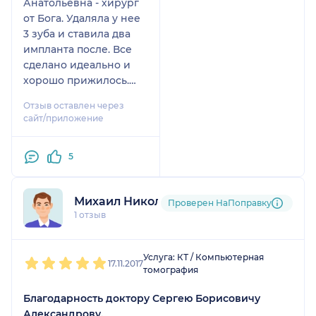
Анатольевна - хирург
от Бога. Удаляла у нее
3 зуба и ставила два
импланта после. Все
сделано идеально и
хорошо прижилось.
Отдельная
Отзыв оставлен через
благодарность Сергею
сайт/приложение
Борисовичу за
мастерство - сделал
5
временную пластинку
на время приживания
имплантов. Сегодня
Михаил Николаевич
Проверен НаПоправку
ставим коронки!
1 отзыв
Спасибо!
1
2
3
4
5
Услуга: КТ / Компьютерная
17.11.2017
томография
Благодарность доктору Сергею Борисовичу
Александрову.