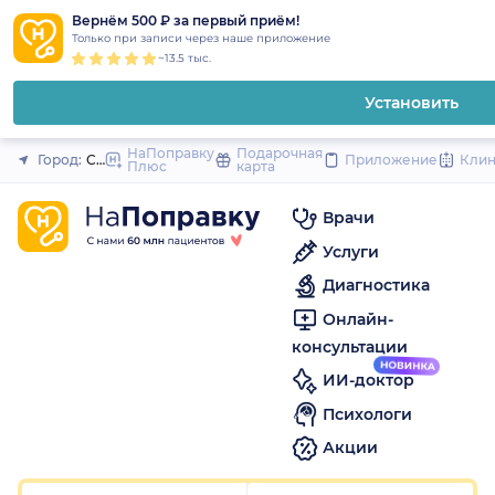
1
2
3
4
5
1
2
3
4
5
1
2
3
4
5
to
Вернём 500 ₽ за первый приём!
Закрыть
Только при записи через наше приложение
content
~13.5 тыс.
Установить
НаПоправку
Подарочная
Город:
Санкт-Петербург
Приложение
Кли
Плюс
карта
Врачи
Услуги
Диагностика
Онлайн-
консультации
ИИ-доктор
Психологи
Акции