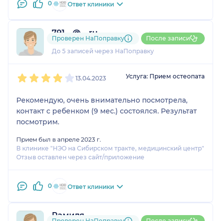
0
Ответ клиники
791....@....ru
Проверен НаПоправку
После записи
1 отзыв
До 5 записей через НаПоправку
1
2
3
4
5
Услуга: Прием остеопата
13.04.2023
Рекомендую, очень внимательно посмотрела,
контакт с ребенком (9 мес.) состоялся. Результат
посмотрим.
Прием был в апреле 2023 г.
В клинике "НЭО на Сибирском тракте, медицинский центр"
Отзыв оставлен через сайт/приложение
0
Ответ клиники
Рамиля
Проверен НаПоправку
После записи