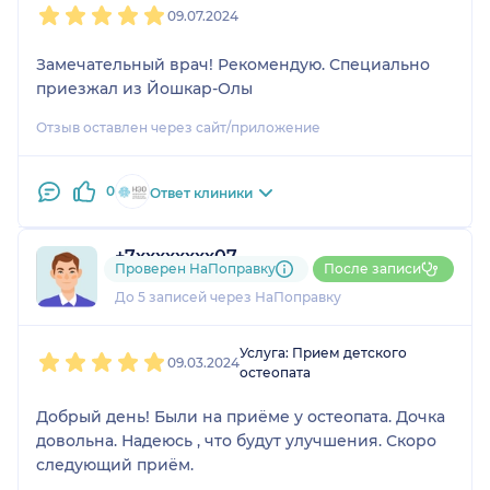
09.07.2024
Замечательный врач! Рекомендую. Специально
приезжал из Йошкар-Олы
Отзыв оставлен через сайт/приложение
0
Ответ клиники
+7xxxxxxxx07
Проверен НаПоправку
После записи
1 отзыв
До 5 записей через НаПоправку
1
2
3
4
5
Услуга: Прием детского
09.03.2024
остеопата
Добрый день! Были на приёме у остеопата. Дочка
довольна. Надеюсь , что будут улучшения. Скоро
следующий приём.