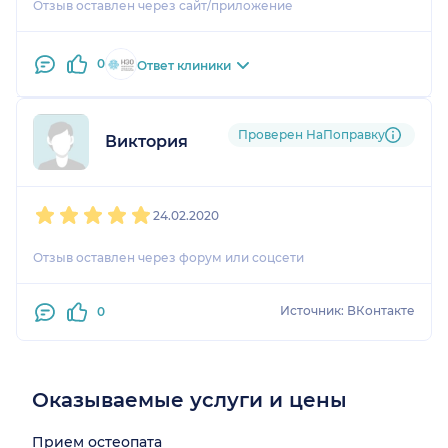
Отзыв оставлен через сайт/приложение
0
Ответ клиники
Проверен НаПоправку
Виктория
1
2
3
4
5
24.02.2020
Отзыв оставлен через форум или соцсети
Источник: ВКонтакте
0
Оказываемые услуги и цены
Прием остеопата