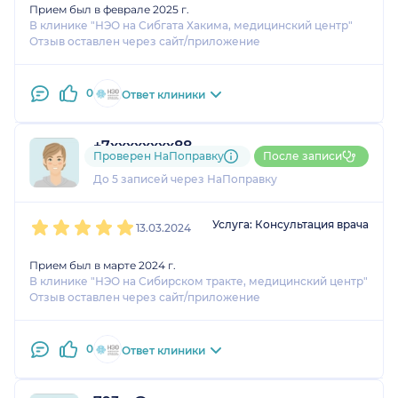
Прием был в феврале 2025 г.
В клинике "НЭО на Сибгата Хакима, медицинский центр"
Отзыв оставлен через сайт/приложение
0
Ответ клиники
+7xxxxxxxx88
Проверен НаПоправку
После записи
1 оценка
До 5 записей через НаПоправку
1
2
3
4
5
Услуга: Консультация врача
13.03.2024
Прием был в марте 2024 г.
В клинике "НЭО на Сибирском тракте, медицинский центр"
Отзыв оставлен через сайт/приложение
0
Ответ клиники