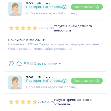
792....@....ru
Проверен НаПоправку
После записи
1 оценка
До 5 записей через НаПоправку
1
2
3
4
5
Услуга: Прием детского
30.05.2025
невролога
Прием был в мае 2025 г.
В клинике "НЭО на Сибирском тракте, медицинский центр"
Отзыв оставлен через сайт/приложение
0
Ответ клиники
798....@....ru
Проверен НаПоправку
После записи
1 оценка
До 5 записей через НаПоправку
1
2
3
4
5
Услуга: Прием детского
22.02.2025
остеопата