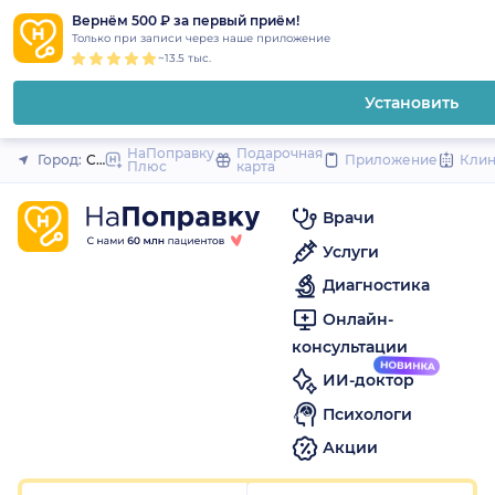
1
2
3
4
5
1
2
3
4
5
1
2
3
4
5
to
Вернём 500 ₽ за первый приём!
Закрыть
Только при записи через наше приложение
content
~13.5 тыс.
Установить
НаПоправку
Подарочная
Город:
Санкт-Петербург
Приложение
Кли
Плюс
карта
Врачи
Услуги
Диагностика
Онлайн-
консультации
ИИ-доктор
Психологи
Акции