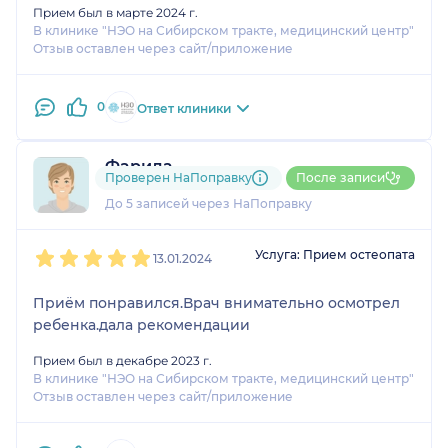
Прием был в марте 2024 г.
В клинике "НЭО на Сибирском тракте, медицинский центр"
Отзыв оставлен через сайт/приложение
0
Ответ клиники
Фарида
Проверен НаПоправку
После записи
1 отзыв
До 5 записей через НаПоправку
1
2
3
4
5
Услуга: Прием остеопата
13.01.2024
Приём понравился.Врач внимательно осмотрел
ребенка.дала рекомендации
Прием был в декабре 2023 г.
В клинике "НЭО на Сибирском тракте, медицинский центр"
Отзыв оставлен через сайт/приложение