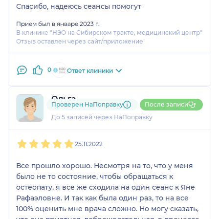
Спасибо, надеюсь сеансы помогут
Прием был в январе 2023 г.
В клинике "НЭО на Сибирском тракте, медицинский центр"
Отзыв оставлен через сайт/приложение
0
Ответ клиники
Ольга
Проверен НаПоправку
После записи
1 отзыв
До 5 записей через НаПоправку
1
2
3
4
5
25.11.2022
Все прошло хорошо. Несмотря на то, что у меня
было не то состояние, чтобы обращаться к
остеопату, я все же сходила на один сеанс к Яне
Рафаэловне. И так как была один раз, то на все
100% оценить мне врача сложно. Но могу сказать,