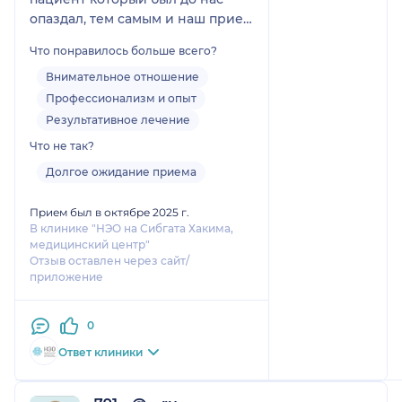
опаздал, тем самым и наш прием
начался Позже, минут на 20, и
Что понравилось больше всего?
закончился тоже раньше. Но как
и писала ранее, самое главное
Внимательное отношение
результат. Спасибо огромное
Профессионализм и опыт
врачу за профессионализм.
Результативное лечение
Жалею об одном, что не
Что не так?
обратились раньше!
Долгое ожидание приема
Прием был в октябре 2025 г.
В клинике "НЭО на Сибгата Хакима,
медицинский центр"
Отзыв оставлен через сайт/
приложение
0
Ответ клиники