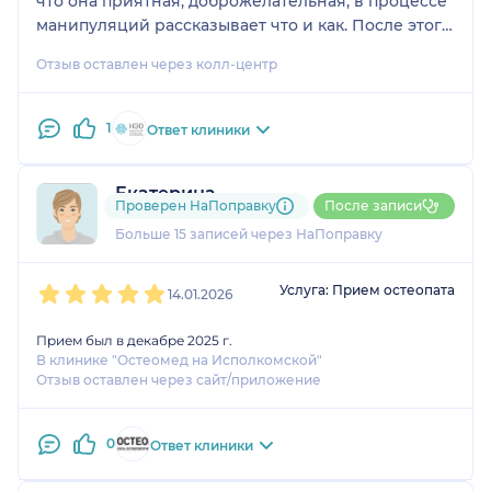
что она приятная, доброжелательная, в процессе
манипуляций рассказывает что и как. После этого
единственного сеанса мне показалось, что
Отзыв оставлен через колл-центр
наступило некоторое облегчение.
1
Ответ клиники
Екатерина
Проверен НаПоправку
После записи
1 отзыв
и
2 оценки
Больше 15 записей через НаПоправку
1
2
3
4
5
Услуга: Прием остеопата
14.01.2026
Прием был в декабре 2025 г.
В клинике "Остеомед на Исполкомской"
Отзыв оставлен через сайт/приложение
0
Ответ клиники