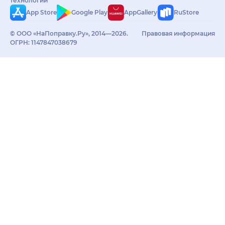
технологий
App Store
Google Play
AppGallery
RuStore
© ООО «НаПоправку.Ру», 2014—2026.
Правовая информация
ОГРН: 1147847038679