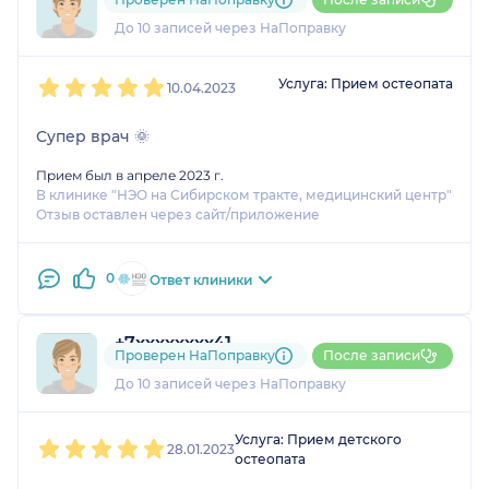
3 отзыва
До 10 записей через НаПоправку
1
2
3
4
5
Услуга: Прием остеопата
10.04.2023
Супер врач 🌞
Прием был в апреле 2023 г.
В клинике "НЭО на Сибирском тракте, медицинский центр"
Отзыв оставлен через сайт/приложение
0
Ответ клиники
+7xxxxxxxx41
Проверен НаПоправку
После записи
6 отзывов
До 10 записей через НаПоправку
1
2
3
4
5
Услуга: Прием детского
28.01.2023
остеопата