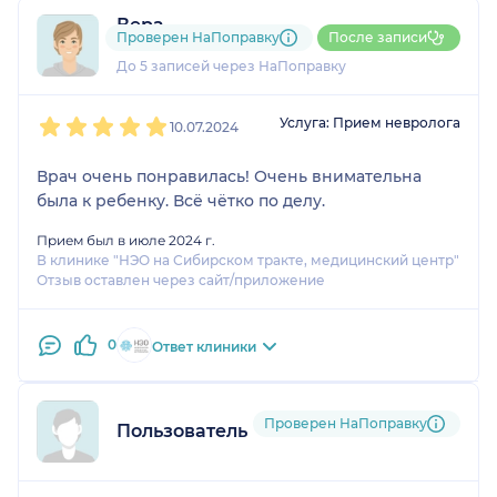
Остались очень довольны работой и приемом!
Вера
Побольше бы таких специалистов!!!
Проверен НаПоправку
После записи
2 отзыва
До 5 записей через НаПоправку
1
2
3
4
5
Услуга: Прием невролога
10.07.2024
Врач очень понравилась! Очень внимательна
была к ребенку. Всё чётко по делу.
Прием был в июле 2024 г.
В клинике "НЭО на Сибирском тракте, медицинский центр"
Отзыв оставлен через сайт/приложение
0
Ответ клиники
Проверен НаПоправку
Пользователь НаПоправку
1
2
3
4
5