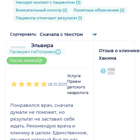
Находит контакт с пациентом (3)
Внимательный осмотр (2)
Понятные объяснения (2)
Пациенты отмечают результат (1)
Сортировать:
Эльвира
Отзыв о клинике
1 отзыв
Проверен НаПоправку
До 5 записей через
Хакима
После записи
НаПоправку
1
2
3
4
5
Услуга:
Прием
28.10.2025
детского
невролога
Понравился врач, сначала
думали не поможет, но
результат не заставил себя
ждать. Рекомендую врача и
клинику в целом. Единственное,
пациент который был до нас