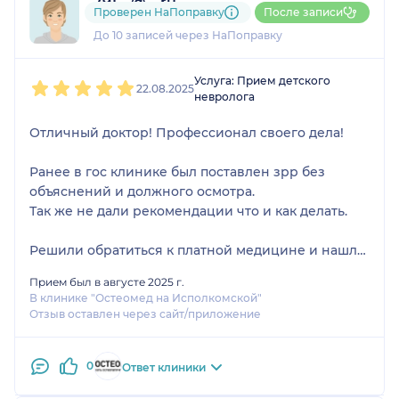
791....@....ru
Проверен НаПоправку
После записи
2 отзыва
До 10 записей через НаПоправку
1
2
3
4
5
Услуга: Прием детского
22.08.2025
невролога
Отличный доктор! Профессионал своего дела!
Ранее в гос клинике был поставлен зрр без
объяснений и должного осмотра.
Так же не дали рекомендации что и как делать.
Решили обратиться к платной медицине и нашли
Яну Рафаэлевну!
Прием был в августе 2025 г.
В клинике "Остеомед на Исполкомской"
Провели в кабинете врача час!
Отзыв оставлен через сайт/приложение
За это время доктор провел все исследования
для поставка диагноза, расписал и рассказал
0
каждый момент диагностики!
Ответ клиники