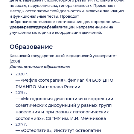
детей: задержка психомоторного развития, головные боли,
неврозы, нарушения сна, гиперактивность. Применяет
методы остеопатической диагностики, включая пальпацию
и функциональные тесты. Проводит
нейропсихологическое тестирование для определения
уровня развития ребенка.
Владеет методами реабилитации, направленными на
улучшение моторики и координации движений.
Образование
Казанский государственный медицинский университет
(2001)
Дополнительное образование:
2020 г.
— «Рефлексотерапия», филиал ФГБОУ ДПО
РМАНПО Минздрава России
2019 г.
— «Методология диагностики и коррекции
соматических дисфункций у разных групп
населения и при разных патологических
состояниях», СЗГМУ им. И.И. Мечникова
2017 г.
— «Остеопатия», Институт остеопатии