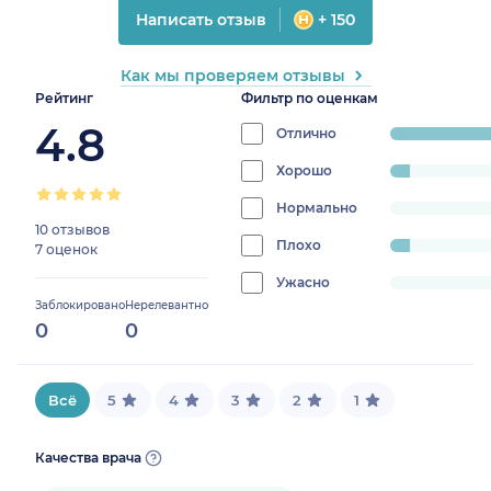
Написать отзыв
+ 150
Как мы проверяем отзывы
Рейтинг
Фильтр по оценкам
4.8
Отлично
progress:
88.2352941176
Хорошо
progress:
5.88235294117647%
Нормально
progress:
10 отзывов
0%
Плохо
progress:
7 оценок
5.88235294117647%
Ужасно
progress:
Заблокировано
Нерелевантно
0%
0
0
Всё
5
4
3
2
1
Качества врача