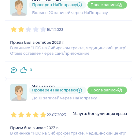
793....@....ru
Проверен НаПоправку
После записи
6 оценок
Больше 20 записей через НаПоправку
1
2
3
4
5
16.11.2023
Прием был в октябре 2023 г.
В клинике "НЭО на Сибирском тракте, медицинский центр"
Отзыв оставлен через сайт/приложение
0
Эльмира
Проверен НаПоправку
После записи
3 оценки
До 10 записей через НаПоправку
1
2
3
4
5
Услуга: Консультация врача
22.07.2023
Прием был в июле 2023 г.
В клинике "НЭО на Сибирском тракте, медицинский центр"