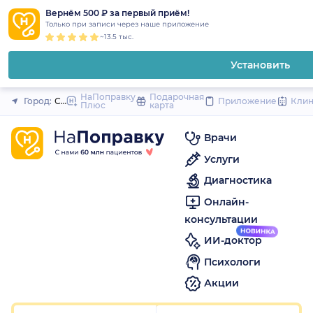
1
2
3
4
5
1
2
3
4
5
1
2
3
4
5
to
Вернём 500 ₽ за первый приём!
Закрыть
Только при записи через наше приложение
content
~13.5 тыс.
Установить
НаПоправку
Подарочная
Город:
Санкт-Петербург
Приложение
Кли
Плюс
карта
Врачи
Услуги
Диагностика
Онлайн-
консультации
ИИ-доктор
Психологи
Акции