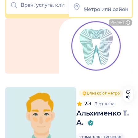
Реклама
Близко от метро
2.3
3 отзыва
Альхименко Т.
А.
стоматолог-терапевт