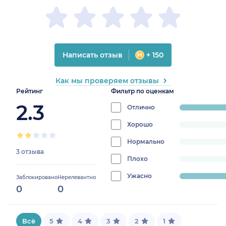
Написать отзыв
+ 150
Как мы проверяем отзывы
Рейтинг
Фильтр по оценкам
2.3
Отлично
progress:
33.33333333333333%
Хорошо
progress:
0%
Нормально
progress:
3 отзыва
0%
Плохо
progress:
0%
Ужасно
progress:
Заблокировано
Нерелевантно
0
0
66.66666666666666%
Всё
5
4
3
2
1