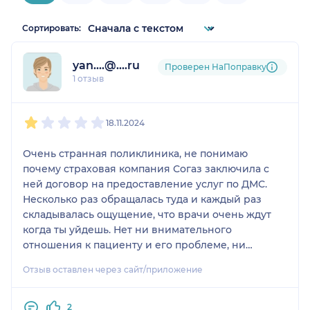
Сортировать:
yan....@....ru
Проверен НаПоправку
1 отзыв
1
2
3
4
5
18.11.2024
Очень странная поликлиника, не понимаю
почему страховая компания Согаз заключила с
ней договор на предоставление услуг по ДМС.
Несколько раз обращалась туда и каждый раз
складывалась ощущение, что врачи очень ждут
когда ты уйдешь. Нет ни внимательного
отношения к пациенту и его проблеме, ни
желание услышать и вылечить. Каждое слово,
Отзыв оставлен через сайт/приложение
назначение, рекомендацию или документ нужно
выбивать чуть ли не через главного врача. И это
по ДМС. Боюсь представить какого качества
2