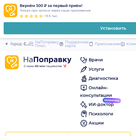
1
2
3
4
5
1
2
3
4
5
1
2
3
4
5
to
Вернём 500 ₽ за первый приём!
Закрыть
Только при записи через наше приложение
content
~13.5 тыс.
Установить
НаПоправку
Подарочная
Город:
Санкт-Петербург
Приложение
Кли
Плюс
карта
Врачи
Услуги
Диагностика
Онлайн-
консультации
ИИ-доктор
Психологи
Акции