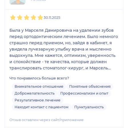
1
2
3
4
5
30.11.2025
Была у Марселя Дамировича на удалении зубов
перед ортодонтическим лечением. Было немного
страшно перед приемом, но, зайдя в кабинет, я
увидела лучезарную улыбку врача и мысленно
выдохнула. Мне кажется, оптимизм, уверенность
и спокойствие - те качества, которые должен
транслировать стоматолог-хирург, и Марсель
Дамирович безусловно ими обладает. В процессе
Что понравилось больше всего?
удаления информировал обо всех махинациях,
предупреждал о звуках, сообщал, каких
Внимательное отношение
Понятные объяснения
ощущений ожидать. После удаления вдумчиво
Доброжелательность
Профессионализм и опыт
рассказал рекомендации, чтобы заживление
Результативное лечение
прошло быстро и безболезненно. С таким
Находит контакт с пациентом
Пунктуальность
стоматологом и зубы дергать нестрашно)
Отзыв оставлен через сайт/приложение