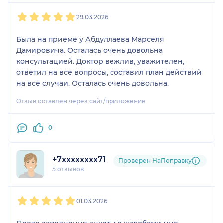
1
2
3
4
5
29.03.2026
Была на приеме у Абдуллаева Марселя
Дамировича. Осталась очень довольна
консультацией. Доктор вежлив, уважителен,
ответил на все вопросы, составил план действий
на все случаи. Осталась очень довольна.
Отзыв оставлен через сайт/приложение
0
+7xxxxxxxx71
Проверен НаПоправку
5 отзывов
1
2
3
4
5
01.03.2026
После заполнения анкеты с жалобами мне