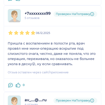
+7xxxxxxxx99
Проверен НаПоправку
5 отзывов
1
2
3
4
5
06.12.2025
Пришла с воспалением в полости рта, врач
провёл мне мини-операцию вскрытие под
слизистого очага, честно, даже не поняла, что это
операция, переживала, но оказалось-не больнее
укола в десну😜, ну если сравнивать.
Отзыв оставлен через сайт/приложение
0
av_....@....ru
Проверен НаПоправку
4 отзыва