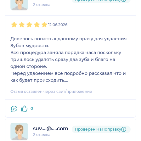
2 отзыва
1
2
3
4
5
12.06.2026
Довелось попасть к данному врачу для удаления
Зубов мудрости.
Вся процедура заняла порядка часа поскольку
пришлось удалять сразу два зуба и благо на
одной стороне.
Перед удвоением все подробно рассказал что и
как будет происходить.
Во время процедуры хорошо работала анестезия
Отзыв оставлен через сайт/приложение
и ничего не чувствовал, только слышал)
После удаления рассказал что делать дальше,
выписал рецепт для АБ.
0
suv....@....com
Проверен НаПоправку
2 отзыва