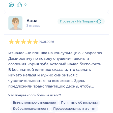
0
Анна
Проверен НаПоправку
3 отзыва
1
2
3
4
5
29.01.2026
Изначально пришла на консультацию к Марселю
Дамировичу по поводу опущения десны и
оголения корня зуба, который начал беспокоить.
В бесплатной клинике сказали, что сделать
ничего нельзя и нужно смириться с
чувствительностью на всю жизнь. Здесь
предложили трансплантацию десны, чтобы
закрыть чувствительный корень. Такой полной
Что понравилось больше всего?
консультации по моим зубам у меня ещё никогда
не было. Сделали все возможные снимки,
Внимательное отношение
Понятные объяснения
рассказали про каждый зуб, все проблемы с
Доброжелательность
Профессионализм и опыт