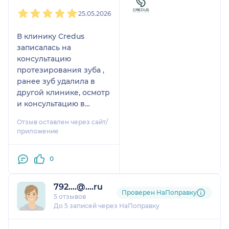
1
2
3
4
5
25.05.2026
В клинику Credus
записалась на
консультацию
протезирования зуба ,
ранее зуб удалила в
другой клинике, осмотр
и консультацию в
Credus проводил врач
Отзыв оставлен через сайт/
Абдуллаев Марсель
приложение
Дамирович , врач очень
внимательный,
0
профессионально
провёл осмотр ,
составил план лечения
792....@....ru
Проверен НаПоправку
с последующим
5 отзывов
протезированием ,
До 5 записей через НаПоправку
клинику и врача
1
2
3
4
5
рекомендую, очень