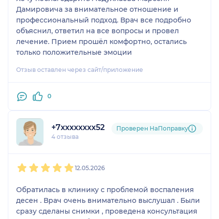
Дамировича за внимательное отношение и
профессиональный подход. Врач все подробно
объяснил, ответил на все вопросы и провел
лечение. Прием прошёл комфортно, остались
только положительные эмоции
Отзыв оставлен через сайт/приложение
0
+7xxxxxxxx52
Проверен НаПоправку
4 отзыва
1
2
3
4
5
12.05.2026
Обратилась в клинику с проблемой воспаления
десен . Врач очень внимательно выслушал . Были
сразу сделаны снимки , проведена консультация