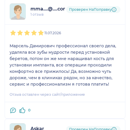
mma....@....com
Проверен НаПоправку
1 отзыв
1
2
3
4
5
11.07.2026
Марсель Дамирович профессионал своего дела,
удаляла все зубы мудрости перед установкой
беретов, потом он же мне наращивал кость для
установки импланта, все операции проходили
комфортно все прижилось! Да, возможно чуть
дороже, чем в клиниках рядом, но за качество,
сервис и профессионализм я готова платить!
Отзыв оставлен через сайт/приложение
0
Askar
Проверен НаПоправку