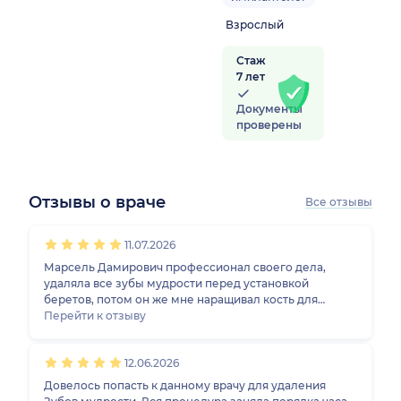
Взрослый
Стаж
7 лет
Документы
проверены
Отзывы о враче
Все отзывы
1
2
3
4
5
1
2
3
4
5
1
2
3
4
5
1
2
3
4
5
11.07.2026
Марсель Дамирович профессионал своего дела,
удаляла все зубы мудрости перед установкой
беретов, потом он же мне наращивал кость для
установки импланта, все операции проходили
Перейти к отзыву
комфортно все прижилось! Да, возможно чуть
дороже, чем в клиниках рядом, но за качество, сервис
12.06.2026
и профессионализм я готова платить!
Довелось попасть к данному врачу для удаления