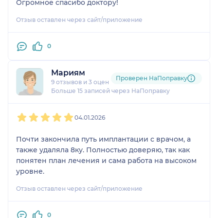
Огромное спасибо доктору!
все этапы процедуры, составляет план
дальнейшего лечения, включая стоимость,
Отзыв оставлен через сайт/приложение
которую ты знаешь с самого начала. В процессе
делает фото "до/после" и потом подробно
0
показывает, рассказывает все детали, все
возможные варианты. Обстановка очень уютная,
Мариям
в том числе на кресле во время самого лечения.
Проверен НаПоправку
9 отзывов
и
3 оценки
Все на высшем уровне. Очень довольна и буду
Больше 15 записей через НаПоправку
приходить ещё. 💜
1
2
3
4
5
04.01.2026
Почти закончила путь имплантации с врачом, а
также удаляла 8ку. Полностью доверяю, так как
понятен план лечения и сама работа на высоком
уровне.
Отзыв оставлен через сайт/приложение
0