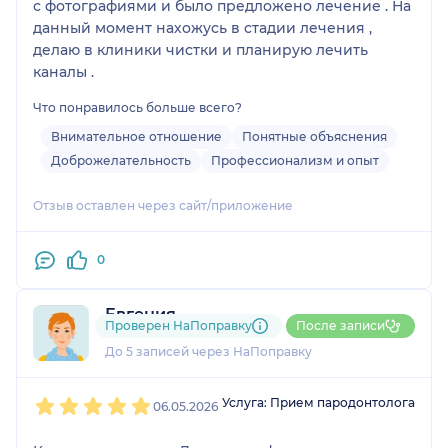
с фотографиями и было предложено лечение . На
данный момент нахожусь в стадии лечения ,
делаю в клиники чистки и планирую лечить
каналы .
Что понравилось больше всего?
Внимательное отношение
Понятные объяснения
Доброжелательность
Профессионализм и опыт
Отзыв оставлен через сайт/приложение
0
Евгения
Проверен НаПоправку
После записи
1 отзыв
До 5 записей через НаПоправку
1
2
3
4
5
Услуга: Прием пародонтолога
06.05.2026