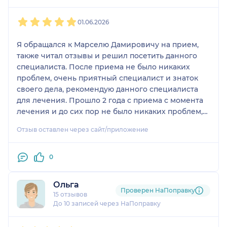
1
2
3
4
5
01.06.2026
Я обращался к Марселю Дамировичу на прием,
также читал отзывы и решил посетить данного
специалиста. После приема не было никаких
проблем, очень приятный специалист и знаток
своего дела, рекомендую данного специалиста
для лечения. Прошло 2 года с приема с момента
лечения и до сих пор не было никаких проблем,
прием превысил все мои ожидания, врач все
Отзыв оставлен через сайт/приложение
доходчиво объяснил и разложил по полочкам.
0
Ольга
Проверен НаПоправку
15 отзывов
До 10 записей через НаПоправку
1
2
3
4
5