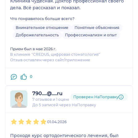
Клиника чудесная. Доктор профессионал своего
дела. Всё рассказал и показал.
Что понравилось больше всего?
Внимательное отношение
Понятные объяснения
Доброжелательность
Профессионализм и опыт
Прием был в мае 2026 г.
В клинике "CREDUS, цифровая стоматология"
Отзыв оставлен через сайт/приложение
0
790....@....ru
Проверен НаПоправку
7 отзывов
и
1 оценка
До 5 записей через НаПоправку
1
2
3
4
5
01.04.2026
Проходя курс ортодонтического лечения, был