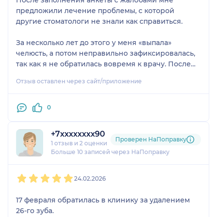
предложили лечение проблемы, с которой
другие стоматологи не знали как справиться.
За несколько лет до этого у меня «выпала»
челюсть, а потом неправильно зафиксировалась,
так как я не обратилась вовремя к врачу. После
этого она периодически продолжала «выпадать»,
Отзыв оставлен через сайт/приложение
и появились щелчки и боль при пережёвывании
пищи, зевках и т. д. Оказывается, такое часто
случается после носки брекетов.
0
Стоматолог по полису ОМС посоветовала носить
+7xxxxxxxx90
пожизненно капу, однако это бы не решило
Проверен НаПоправку
1 отзыв
и
2 оценки
проблему. В Кредусе мне предложили поставить
Больше 10 записей через НаПоправку
накладки на жевательные зубы, чтобы прикус был
1
2
3
4
5
ровным и не было нагрузки на суставы. Лечение
24.02.2026
оказалось долгим и дорогим: ≈500т.р. 🙈 с учетом
нескольких кап, временных и постоянных
17 февраля обратилась в клинику за удалением
накладок, КТ. Цена была известна изначально, не
26-го зуба.
нужно было каждый прием доплачивать в карман