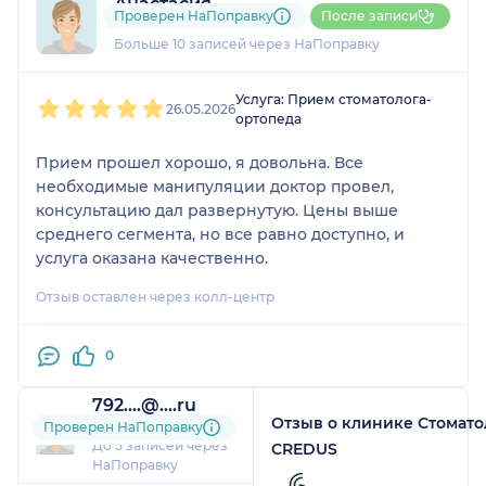
Анастасия
Проверен НаПоправку
После записи
3 отзыва
и
3 оценки
Больше 10 записей через НаПоправку
1
2
3
4
5
Услуга: Прием стоматолога-
26.05.2026
ортопеда
Прием прошел хорошо, я довольна. Все
необходимые манипуляции доктор провел,
консультацию дал развернутую. Цены выше
среднего сегмента, но все равно доступно, и
услуга оказана качественно.
Отзыв оставлен через колл-центр
0
792....@....ru
Отзыв о клинике Стомато
3 отзыва
Проверен НаПоправку
До 5 записей через
CREDUS
НаПоправку