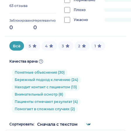
progress:
63 отзыва
0%
Плохо
progress:
0%
Ужасно
progress:
Заблокировано
Нерелевантно
0
0
0%
Всё
5
4
3
2
1
Качества врача
Понятные объяснения (30)
Бережный подход к лечению (24)
Находит контакт с пациентом (13)
Внимательный осмотр (8)
Пациенты отмечают результат (4)
Помогает в сложных случаях (2)
Сортировать: