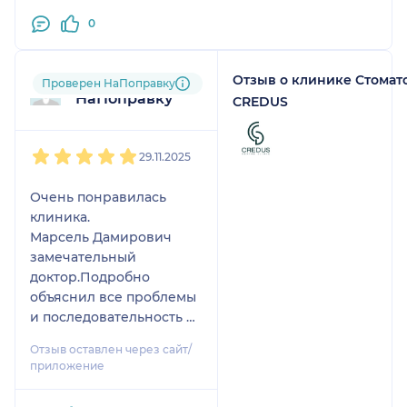
0
Отзыв о клинике Стомат
Пользователь
Проверен НаПоправку
НаПоправку
CREDUS
1
2
3
4
5
29.11.2025
Очень понравилась
клиника.
Марсель Дамирович
замечательный
доктор.Подробно
объяснил все проблемы
и последовательность их
решения.Удалил
Отзыв оставлен через сайт/
сложную восьмерку(в
приложение
поликлинике не
смогли),все прошло