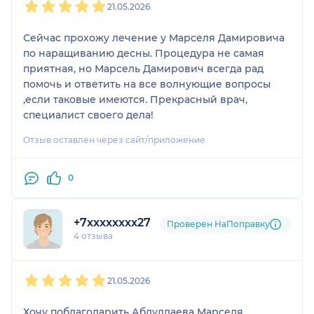
21.05.2026
грамотный специалист
Сейчас прохожу лечение у Марселя Дамировича
по наращиванию десны. Процедура не самая
приятная, но Марсель Дамирович всегда рад
помочь и ответить на все волнующие вопросы
,если таковые имеются. Прекрасный врач,
специалист своего дела!
Отзыв оставлен через сайт/приложение
0
+7xxxxxxxx27
Проверен НаПоправку
4 отзыва
1
2
3
4
5
21.05.2026
Хочу поблагодарить Абдуллаева Марселя