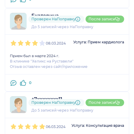
Екатерина
Проверен НаПоправку
После записи
1 оценка
До 5 записей через НаПоправку
1
2
3
4
5
Услуга: Прием кардиолога
08.03.2024
Прием был в марте 2024 г.
В клинике "Хеликс на Руставели"
Отзыв оставлен через сайт/приложение
0
+7xxxxxxxx11
Проверен НаПоправку
После записи
2 оценки
До 5 записей через НаПоправку
1
2
3
4
5
Услуга: Консультация врача
06.03.2024