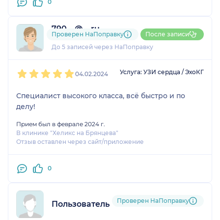
0
790....@....ru
Проверен НаПоправку
После записи
1 отзыв
До 5 записей через НаПоправку
1
2
3
4
5
Услуга: УЗИ сердца / ЭхоКГ
04.02.2024
Специалист высокого класса, всё быстро и по
делу!
Прием был в феврале 2024 г.
В клинике "Хеликс на Брянцева"
Отзыв оставлен через сайт/приложение
0
Проверен НаПоправку
Пользователь НаПоправку