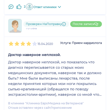
2
Ответ клиники
Александр
Проверен НаПоправку
После записи
1 отзыв
1
2
3
4
5
Услуга: Прием кардиолога
15.04.2020
Доктор наверное неплохой.
Доктор наверное неплохой, но показалось что
диагноз переписывается со старых моих
медицинских документов, наверное так и должно
быть? Мне были выписаны лекарства, после
недели принятия которых мои ноги покрылись
сыпью-крапивницей (обращался по поводу
экстрасистолии-аритмии), наверное со мной что-
то не так?
В клинике "Клиника ЕвроМедика на Ветеранов"
Отзыв оставлен через сайт/приложение