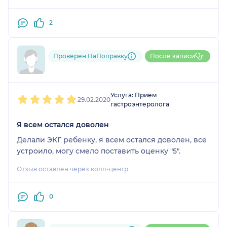
2
Проверен НаПоправку
После записи
Пользователь НаПоправку
1
2
3
4
5
Услуга: Прием
29.02.2020
гастроэнтеролога
Я всем остался доволен
Делали ЭКГ ребенку, я всем остался доволен, все
устроило, могу смело поставить оценку "5".
Отзыв оставлен через колл-центр
0