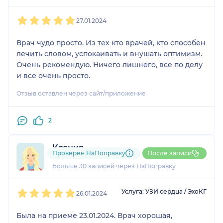
1
2
3
4
5
27.01.2024
Врач чудо просто. Из тех кто врачей, кто способен
лечить словом, успокаивать и внушать оптимизм.
Очень рекомендую. Ничего лишнего, все по делу
и все очень просто.
Отзыв оставлен через сайт/приложение
2
Ксения
Проверен НаПоправку
После записи
7 отзывов
и
1 оценка
Больше 30 записей через НаПоправку
1
2
3
4
5
Услуга: УЗИ сердца / ЭхоКГ
26.01.2024
Была на приеме 23.01.2024. Врач хорошая,