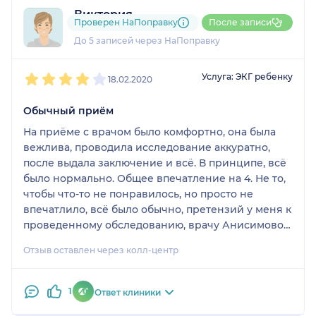
Виктория
поэтому осталась довольна и даже благодарна,
Проверен НаПоправку
После записи
5 отзывов
несмотря на некоторые негативные нюансы
До 5 записей через НаПоправку
самого приема.
1
2
3
4
5
Услуга: ЭКГ ребенку
18.02.2020
Обычный приём
На приёме с врачом было комфортно, она была
вежлива, проводила исследование аккуратно,
после выдала заключение и всё. В принципе, всё
было нормально. Общее впечатление на 4. Не то,
чтобы что-то не понравилось, но просто не
впечатлило, всё было обычно, претензий у меня к
проведенному обследованию, врачу Анисимовой
или клинике, нет.
Отзыв оставлен через колл-центр
1
Ответ клиники