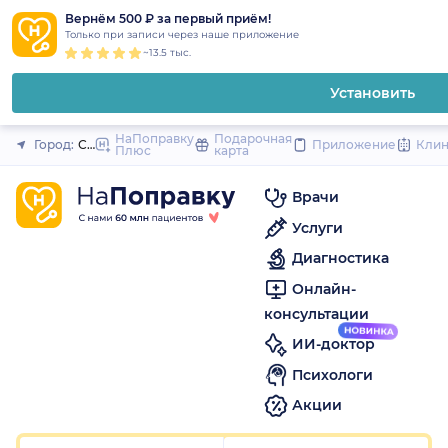
1
2
3
4
5
1
2
3
4
5
1
2
3
4
5
to
Вернём 500 ₽ за первый приём!
Закрыть
Только при записи через наше приложение
content
~13.5 тыс.
Установить
НаПоправку
Подарочная
Город:
Санкт-Петербург
Приложение
Кли
Плюс
карта
Врачи
Услуги
Диагностика
Онлайн-
консультации
ИИ-доктор
Психологи
Акции