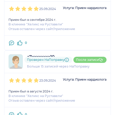
1
2
3
4
5
Услуга: Прием кардиолога
25.09.2024
Прием был в сентябре 2024 г.
В клинике "Хеликс на Руставели"
Отзыв оставлен через сайт/приложение
0
+7xxxxxxxx10
Проверен НаПоправку
После записи
2 отзыва
и
4 оценки
Больше 15 записей через НаПоправку
1
2
3
4
5
Услуга: Прием кардиолога
23.09.2024
Прием был в августе 2024 г.
В клинике "Хеликс на Руставели"
Отзыв оставлен через сайт/приложение
0