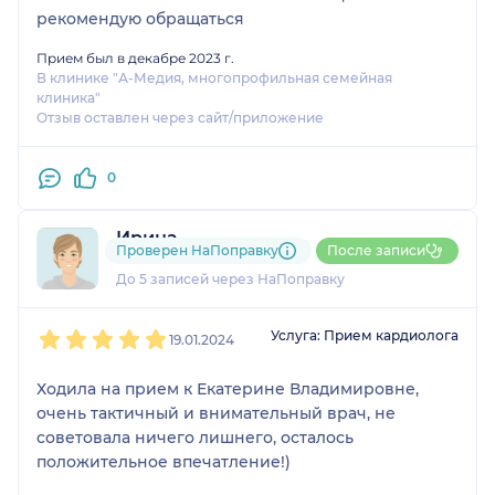
рекомендую обращаться
Прием был в декабре 2023 г.
В клинике "А-Медия, многопрофильная семейная
клиника"
Отзыв оставлен через сайт/приложение
0
Ирина
Проверен НаПоправку
После записи
1 отзыв
До 5 записей через НаПоправку
1
2
3
4
5
Услуга: Прием кардиолога
19.01.2024
Ходила на прием к Екатерине Владимировне,
очень тактичный и внимательный врач, не
советовала ничего лишнего, осталось
положительное впечатление!)