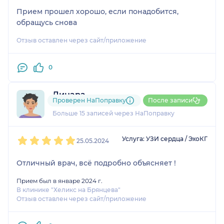
Прием прошел хорошо, если понадобится,
обращусь снова
Отзыв оставлен через сайт/приложение
0
Динара
Проверен НаПоправку
После записи
12 отзывов
Больше 15 записей через НаПоправку
1
2
3
4
5
Услуга: УЗИ сердца / ЭхоКГ
25.05.2024
Отличный врач, всё подробно объясняет !
Прием был в январе 2024 г.
В клинике "Хеликс на Брянцева"
Отзыв оставлен через сайт/приложение