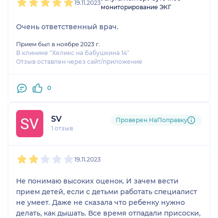
19.11.2023
мониторирование ЭКГ
Очень ответственный врач.
Прием был в ноябре 2023 г.
В клинике "Хеликс на Бабушкина 14"
Отзыв оставлен через сайт/приложение
0
SV
Проверен НаПоправку
1 отзыв
1
2
3
4
5
19.11.2023
Не понимаю высоких оценок. И зачем вести
прием детей, если с детьми работать специалист
не умеет. Даже не сказала что ребенку нужно
делать, как дышать. Все время отпадали присоски,