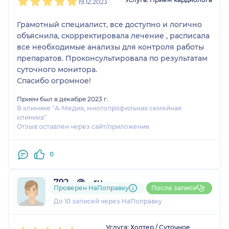
19.12.2023
Грамотный специалист, все доступно и логично
объяснила, скорректировала лечение , расписала
все необходимые анализы для контроля работы
препаратов. Проконсультировала по результатам
суточного монитора.
Спасибо огромное!
Прием был в декабре 2023 г.
В клинике "А-Медия, многопрофильная семейная
клиника"
Отзыв оставлен через сайт/приложение
0
792....@....ru
Проверен НаПоправку
После записи
2 отзыва
До 10 записей через НаПоправку
1
2
3
4
5
Услуга: Холтер / Суточное