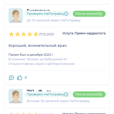
Екатерина
Проверен НаПоправку
После записи
3 отзыва
До 10 записей через НаПоправку
1
2
3
4
5
Услуга: Прием кардиолога
27.12.2023
Хороший, внимательный врач.
Прием был в декабре 2023 г.
В клинике "Хеликс на Бабушкина 14"
Отзыв оставлен через сайт/приложение
0
792....@....ru
Проверен НаПоправку
После записи
3 отзыва
и
4 оценки
Больше 30 записей через НаПоправку
1
2
3
4
5
Услуга: Прием кардиолога