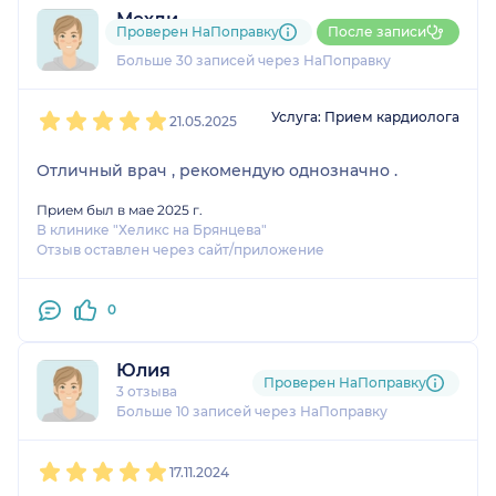
Мехди
Проверен НаПоправку
После записи
13 отзывов
и
1 оценка
Больше 30 записей через НаПоправку
1
2
3
4
5
Услуга: Прием кардиолога
21.05.2025
Отличный врач , рекомендую однозначно .
Прием был в мае 2025 г.
В клинике "Хеликс на Брянцева"
Отзыв оставлен через сайт/приложение
0
Юлия
Проверен НаПоправку
3 отзыва
Больше 10 записей через НаПоправку
1
2
3
4
5
17.11.2024