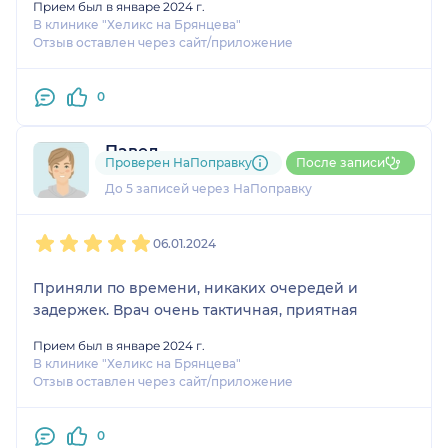
Прием был в январе 2024 г.
В клинике "Хеликс на Брянцева"
При необходимости обращусь вновь.
Отзыв оставлен через сайт/приложение
0
Павел
Проверен НаПоправку
После записи
1 отзыв
До 5 записей через НаПоправку
1
2
3
4
5
06.01.2024
Приняли по времени, никаких очередей и
задержек. Врач очень тактичная, приятная
Прием был в январе 2024 г.
В клинике "Хеликс на Брянцева"
Отзыв оставлен через сайт/приложение
0