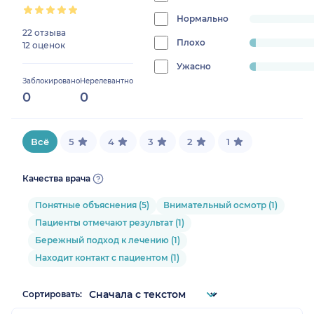
8.823529411764707%
Нормально
progress:
22 отзыва
0%
Плохо
progress:
12 оценок
2.941176470588235%
Ужасно
progress:
Заблокировано
Нерелевантно
2.941176470588235%
0
0
Всё
5
4
3
2
1
Качества врача
Понятные объяснения (5)
Внимательный осмотр (1)
Пациенты отмечают результат (1)
Бережный подход к лечению (1)
Находит контакт с пациентом (1)
Сортировать: