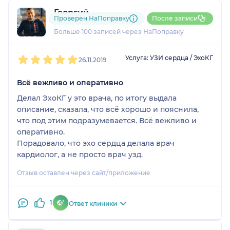
Георгий
Проверен НаПоправку
После записи
38 отзывов
и
3 оценки
Больше 100 записей через НаПоправку
1
2
3
4
5
Услуга: УЗИ сердца / ЭхоКГ
26.11.2019
Всё вежливо и оперативно
Делал ЭхоКГ у это врача, по итогу выдала
описание, сказала, что всё хорошо и пояснила,
что под этим подразумевается. Всё вежливо и
оперативно.
Порадовало, что эхо сердца делала врач
кардиолог, а не просто врач узд.
Отзыв оставлен через сайт/приложение
1
Ответ клиники