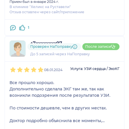
Прием был в январе 2024 г.
В клинике "Хеликс на Руставели"
Отзыв оставлен через сайт/приложение
1
+7xxxxxxxx97
Проверен НаПоправку
После записи
1 отзыв
До 5 записей через НаПоправку
1
2
3
4
5
Услуга: УЗИ сердца / ЭхоКГ
08.01.2024
Все прошло хорошо.
Дополнительно сделала ЭКГ там же, так как
возникли подозрения после результатов УЗИ.
По стоимости дешевле, чем в других местах.
Доктор подробно объяснила все моменты,
ответила на мои вопросы.