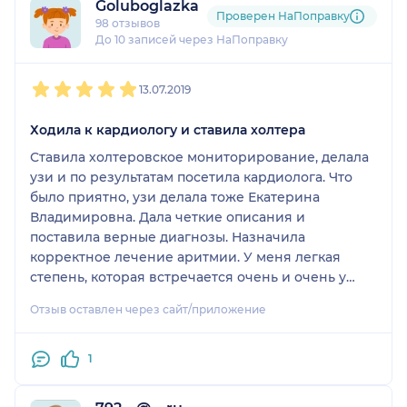
Goluboglazka
Проверен НаПоправку
98 отзывов
До 10 записей через НаПоправку
1
2
3
4
5
13.07.2019
Ходила к кардиологу и ставила холтера
Ставила холтеровское мониторирование, делала
узи и по результатам посетила кардиолога. Что
было приятно, узи делала тоже Екатерина
Владимировна. Дала четкие описания и
поставила верные диагнозы. Назначила
корректное лечение аритмии. У меня легкая
степень, которая встречается очень и очень у
многих, но доставляла значительный дискомфорт.
Отзыв оставлен через сайт/приложение
Теперь я забыла об этом недуге. Спасибо врачу.
1