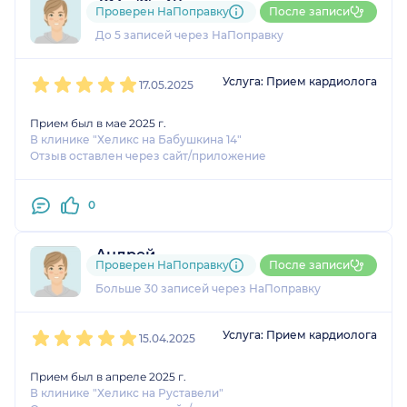
792....@....ru
Проверен НаПоправку
После записи
1 оценка
До 5 записей через НаПоправку
1
2
3
4
5
Услуга: Прием кардиолога
17.05.2025
Прием был в мае 2025 г.
В клинике "Хеликс на Бабушкина 14"
Отзыв оставлен через сайт/приложение
0
Андрей
Проверен НаПоправку
После записи
11 отзывов
и
3 оценки
Больше 30 записей через НаПоправку
1
2
3
4
5
Услуга: Прием кардиолога
15.04.2025
Прием был в апреле 2025 г.
В клинике "Хеликс на Руставели"