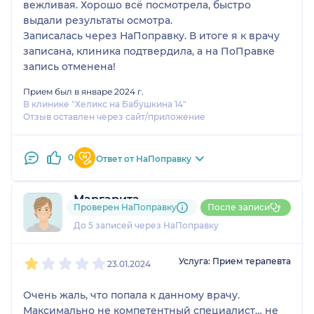
вежливая. Хорошо всё посмотрела, быстро
выдали результаты осмотра.
Записалась через НаПоправку. В итоге я к врачу
записана, клиника подтвердила, а на ПоПравке
запись отменена!
Прием был в январе 2024 г.
В клинике "Хеликс на Бабушкина 14"
Отзыв оставлен через сайт/приложение
0
Ответ от НаПоправку
Маргарита
Проверен НаПоправку
После записи
1 отзыв
До 5 записей через НаПоправку
1
2
3
4
5
Услуга: Прием терапевта
23.01.2024
Очень жаль, что попала к данному врачу.
Максимально не компетентный специалист… не