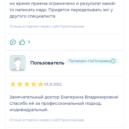
но время приема ограничено и результат какой-
то написать надо. Придется переделывать экг у
другого специалиста
Отзыв оставлен через сайт/приложение
3
Проверен НаПоправку
Пользователь НаПоправку
1
2
3
4
5
03.12.2022
Замечательный доктор Екатерина Владимировна!
Спасибо ей за профессиональный подход,
индивидуальный.
Отзыв оставлен через сайт/приложение