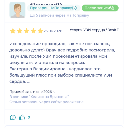
+7xxxxxxxx04
Проверен НаПоправку
После записи
1 отзыв
До 5 записей через НаПоправку
1
2
3
4
5
Услуга: УЗИ сердца / ЭхоКГ
25.06.2026
Исследование проходило, как мне показалось,
довольно долго) Врач все подробно посмотрела,
изучила, после УЗИ прокомментировала мои
результаты и ответила на вопросы.
Екатерина Владимировна - кардиолог, это
большущий плюс при выборе специалиста УЗИ
сердца.
Приёмом довольна, спасибо!
Прием был в июне 2026 г.
В клинике "Хеликс на Брянцева"
Отзыв оставлен через сайт/приложение
0