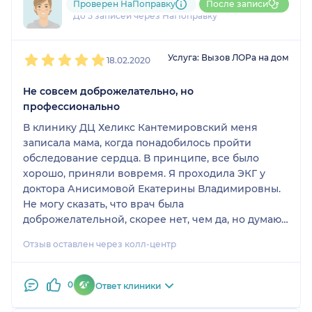
Пользователь НаПоправку
Проверен НаПоправку
После записи
До 5 записей через НаПоправку
1
2
3
4
5
Услуга: Вызов ЛОРа на дом
18.02.2020
Не совсем доброжелательно, но
профессионально
В клинику ДЦ Хеликс Кантемировский меня
записала мама, когда понадобилось пройти
обследование сердца. В принципе, все было
хорошо, приняли вовремя. Я проходила ЭКГ у
доктора Анисимовой Екатерины Владимировны.
Не могу сказать, что врач была
доброжелательной, скорее нет, чем да, но думаю,
это можно объяснить и оправдать тем, что был
Отзыв оставлен через колл-центр
уже конец рабочего дня, все устали - и я, и
доктор. Я все это вполне понимаю и стараюсь не
придавать большого значения. Какие-то вопросы
0
Ответ клиники
все же обсудила с доктором и, на мой взгляд,
получила всю необходимую информацию,