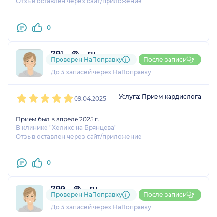
Отзыв оставлен через сайт/приложение
0
791....@....ru
Проверен НаПоправку
После записи
3 оценки
До 5 записей через НаПоправку
1
2
3
4
5
Услуга: Прием кардиолога
09.04.2025
Прием был в апреле 2025 г.
В клинике "Хеликс на Брянцева"
Отзыв оставлен через сайт/приложение
0
799....@....ru
Проверен НаПоправку
После записи
1 оценка
До 5 записей через НаПоправку