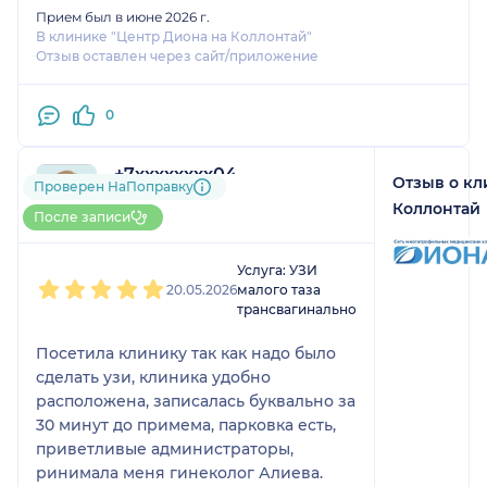
Прием был в июне 2026 г.
В клинике "Центр Диона на Коллонтай"
Отзыв оставлен через сайт/приложение
0
+7xxxxxxxx04
Отзыв о кл
Проверен НаПоправку
1 отзыв
Коллонтай
До 5 записей через НаПоправку
После записи
1
2
3
4
5
Услуга: УЗИ
20.05.2026
малого таза
трансвагинально
Посетила клинику так как надо было
сделать узи, клиника удобно
расположена, записалась буквально за
30 минут до примема, парковка есть,
приветливые администраторы,
ринимала меня гинеколог Алиева.