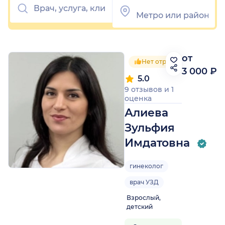
от
Нет отрицательных отзы
3 000 ₽
5.0
9 отзывов
и
1
оценка
Алиева
Зульфия
Имдатовна
гинеколог
врач УЗД
Взрослый,
детский