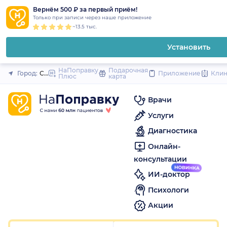
1
2
3
4
5
1
2
3
4
5
1
2
3
4
5
to
Вернём 500 ₽ за первый приём!
Закрыть
Только при записи через наше приложение
content
~13.5 тыс.
Установить
НаПоправку
Подарочная
Город:
Санкт-Петербург
Приложение
Кли
Плюс
карта
Врачи
Услуги
Диагностика
Онлайн-
консультации
ИИ-доктор
Психологи
Акции