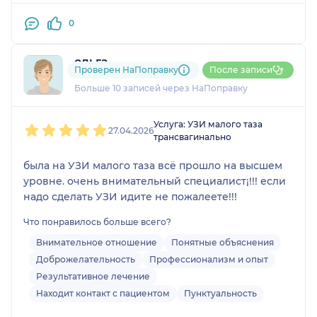
0
одьга
Проверен НаПоправку
После записи
5 отзывов
и
1 оценка
Больше 10 записей через НаПоправку
1
2
3
4
5
Услуга: УЗИ малого таза
27.04.2026
трансвагинально
была на УЗИ малого таза всё прошло на высшем
уровне. очень внимательный специалист¡!!! если
надо сделать УЗИ идите не пожалеете!!!
Что понравилось больше всего?
Внимательное отношение
Понятные объяснения
Доброжелательность
Профессионализм и опыт
Результативное лечение
Находит контакт с пациентом
Пунктуальность