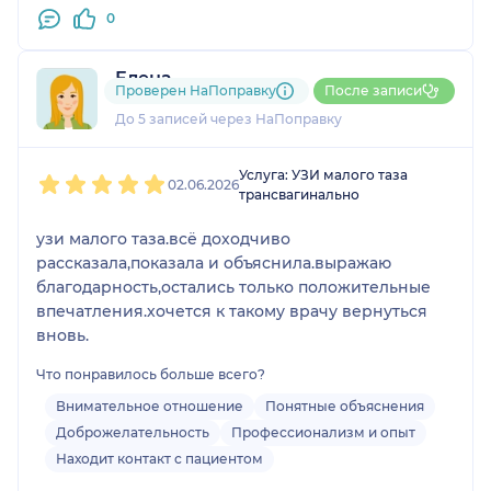
0
Елена
Проверен НаПоправку
После записи
1 отзыв
До 5 записей через НаПоправку
1
2
3
4
5
Услуга: УЗИ малого таза
02.06.2026
трансвагинально
узи малого таза.всё доходчиво
рассказала,показала и объяснила.выражаю
благодарность,остались только положительные
впечатления.хочется к такому врачу вернуться
вновь.
Что понравилось больше всего?
Внимательное отношение
Понятные объяснения
Доброжелательность
Профессионализм и опыт
Находит контакт с пациентом