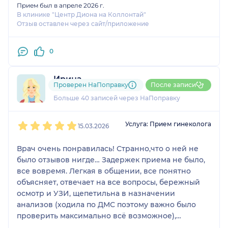
Прием был в апреле 2026 г.
В клинике "Центр Диона на Коллонтай"
Отзыв оставлен через сайт/приложение
0
Ирина
Проверен НаПоправку
После записи
33 отзыва
Больше 40 записей через НаПоправку
1
2
3
4
5
Услуга: Прием гинеколога
15.03.2026
Врач очень понравилась! Странно,что о ней не
было отзывов нигде… Задержек приема не было,
все вовремя. Легкая в общении, все понятно
объясняет, отвечает на все вопросы, бережный
осмотр и УЗИ, щепетильна в назначении
анализов (ходила по ДМС поэтому важно было
проверить максимально всё возможное),
назначила лечение, в процессе которого