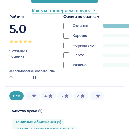
Как мы проверяем отзывы
Рейтинг
Фильтр по оценкам
5.0
Отлично
progress:
100%
Хорошо
progress:
0%
Нормально
progress:
9 отзывов
0%
Плохо
progress:
1 оценка
0%
Ужасно
progress:
Заблокировано
Нерелевантно
0%
0
0
Всё
5
4
3
2
1
Качества врача
Понятные объяснения (7)