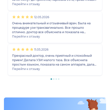
администраторы, ринимала меня гинеколог Алиева.
Перейти к отзыву
Очень внимательный врач, делала только узи, без
консультации, но описала и рассказала мне все очень
12.05.2026
подробно, думаю обращусь к этому специалисту еще
не раз
Очень внимательный и отзывчивый врач. Была на
процедуре узи трансвагинально. Все прошло
отлично. доктор все объяснила и показала на
мониторе процесс. Рекомендую.
Перейти к отзыву
11.05.2026
Прекрасный доктор, очень приятный и спокойный
прием! Делала УЗИ малого таза. Все объяснила
простым языком, показала на самом аппарате, дала
рекомендации на будущее. После приёма остались
Перейти к отзыву
только приятные ощущения и четкое понимание
дальнейших действий. Само УЗИ прошло
безболезненно, очень аккуратно и понятно. Большая
благодарность врачу за её труд и помощь!❤️