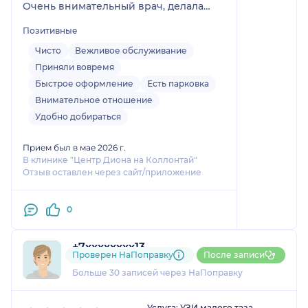
Очень внимательный врач, делала
только узи, без консультации, но
Позитивные
описала и рассказала мне все очень
подробно, думаю обращусь к этому
Чисто
Вежливое обслуживание
специалисту еще не раз
Приняли вовремя
Быстрое оформление
Есть парковка
Внимательное отношение
Удобно добираться
Прием был в мае 2026 г.
В клинике "Центр Диона на Коллонтай"
Отзыв оставлен через сайт/приложение
0
+7xxxxxxxx13
Проверен НаПоправку
После записи
6 отзывов
Больше 30 записей через НаПоправку
1
2
3
4
5
Услуга: УЗИ малого таза