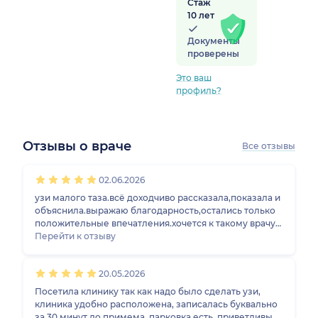
Стаж
10 лет
Документы
проверены
Это ваш
профиль?
Отзывы о враче
Все отзывы
1
2
3
4
5
1
2
3
4
5
1
2
3
4
5
1
2
3
4
5
02.06.2026
узи малого таза.всё доходчиво рассказала,показала и
объяснила.выражаю благодарность,остались только
положительные впечатления.хочется к такому врачу
вернуться вновь.
Перейти к отзыву
20.05.2026
Посетила клинику так как надо было сделать узи,
клиника удобно расположена, записалась буквально
за 30 минут до примема, парковка есть, приветливые