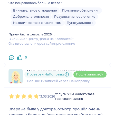
Что понравилось больше всего?
нахожусь, но результаты уже видны. Буду
обращаться и в дальнейшем.
Внимательное отношение
Понятные объяснения
Доброжелательность
Результативное лечение
Находит контакт с пациентом
Пунктуальность
Прием был в феврале 2026 г.
В клинике "Центр Диона на Коллонтай"
Отзыв оставлен через сайт/приложение
0
Пользователь НаПоправку
Проверен НаПоправку
После записи
7 отзывов
Больше 15 записей через НаПоправку
1
2
3
4
5
Услуга: УЗИ малого таза
13.03.2026
трансвагинально
Впервые была у доктора, осмотр прошёл очень
хорошо и бережно (для меня это крайне важно),