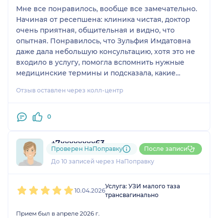
Мне все понравилось, вообще все замечательно.
Начиная от ресепшена: клиника чистая, доктор
очень приятная, общительная и видно, что
опытная. Понравилось, что Зульфия Имдатовна
даже дала небольшую консультацию, хотя это не
входило в услугу, помогла вспомнить нужные
медицинские термины и подсказала, какие
вопросы дальше задать своему лечащему врачу.
Отзыв оставлен через колл-центр
Для меня это был очень участливый и
неравнодушный подход.
0
+7xxxxxxxx63
Проверен НаПоправку
После записи
2 оценки
До 10 записей через НаПоправку
1
2
3
4
5
Услуга: УЗИ малого таза
10.04.2026
трансвагинально
Прием был в апреле 2026 г.