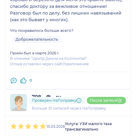
спасибо доктору за вежливое отношение!
Разговор был по делу, без лишних навязываний
(как это бывает у многих).
Что понравилось больше всего?
Доброжелательность
Прием был в марте 2026 г.
В клинике "Центр Диона на Коллонтай"
Отзыв оставлен через сайт/приложение
0
798....@....ru
Проверен НаПоправку
После записи
2 отзыва
Больше 10 записей через НаПоправку
1
2
3
4
5
Услуга: УЗИ малого таза
13.03.2026
трансвагинально