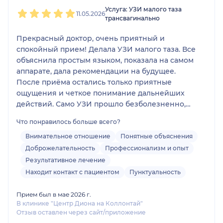
1
2
3
4
5
Услуга: УЗИ малого таза
11.05.2026
трансвагинально
Прекрасный доктор, очень приятный и
спокойный прием! Делала УЗИ малого таза. Все
объяснила простым языком, показала на самом
аппарате, дала рекомендации на будущее.
После приёма остались только приятные
ощущения и четкое понимание дальнейших
действий. Само УЗИ прошло безболезненно,
очень аккуратно и понятно. Большая
Что понравилось больше всего?
благодарность врачу за её труд и помощь!❤️
Внимательное отношение
Понятные объяснения
Доброжелательность
Профессионализм и опыт
Результативное лечение
Находит контакт с пациентом
Пунктуальность
Прием был в мае 2026 г.
В клинике "Центр Диона на Коллонтай"
Отзыв оставлен через сайт/приложение