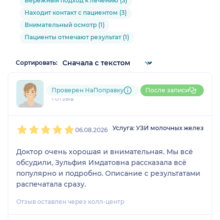
Бережный подход к лечению (3)
Находит контакт с пациентом (3)
Внимательный осмотр (1)
Пациенты отмечают результат (1)
Сортировать:
Анастасия
Проверен НаПоправку
После записи
1 отзыв
1
2
3
4
5
Услуга: УЗИ молочных желез
06.08.2026
Доктор очень хорошая и внимательная. Мы всё
обсудили, Зульфия Имдатовна рассказала всё
популярно и подробно. Описание с результатами
распечатала сразу.
Отзыв оставлен через колл-центр