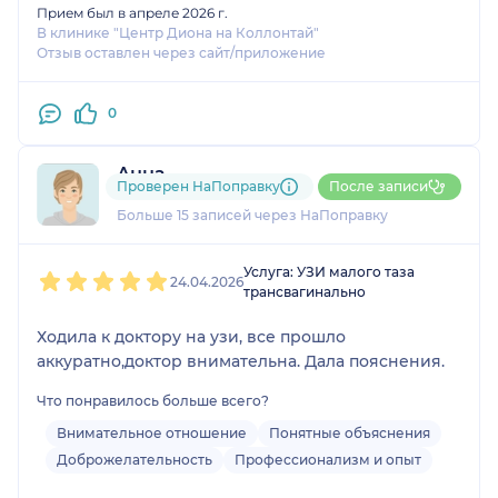
Прием был в апреле 2026 г.
В клинике "Центр Диона на Коллонтай"
Отзыв оставлен через сайт/приложение
0
Анна
Проверен НаПоправку
После записи
3 отзыва
Больше 15 записей через НаПоправку
1
2
3
4
5
Услуга: УЗИ малого таза
24.04.2026
трансвагинально
Ходила к доктору на узи, все прошло
аккуратно,доктор внимательна. Дала пояснения.
Что понравилось больше всего?
Внимательное отношение
Понятные объяснения
Доброжелательность
Профессионализм и опыт