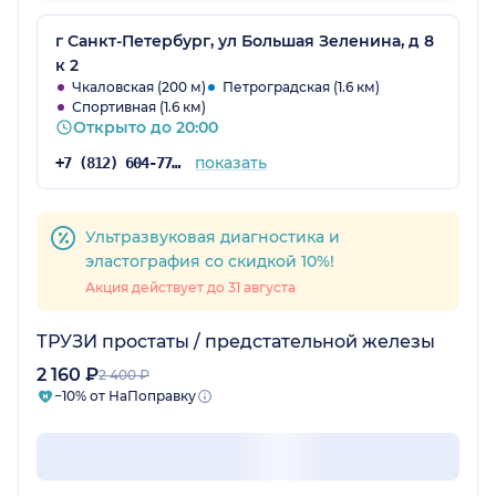
которые были здесь, тоже довольны на 100%.
Советую всем
г Санкт-Петербург, ул Большая Зеленина, д 8
к 2
Чкаловская (200 м)
Петроградская (1.6 км)
Спортивная (1.6 км)
Открыто до 20:00
показать
+7 (812) 604-77-48
Ультразвуковая диагностика и
эластография со скидкой 10%!
Акция действует до 31 августа
ТРУЗИ простаты / предстательной железы
2 160 ₽
2 400 ₽
−10% от НаПоправку