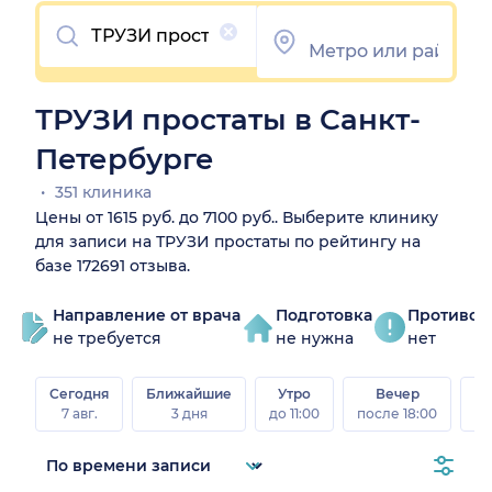
Очистить
ТРУЗИ простаты в Санкт-
Петербурге
351 клиника
Цены от 1615 руб. до 7100 руб.. Выберите клинику
для записи на ТРУЗИ простаты по рейтингу на
базе 172691 отзыва.
Направление от врача
Подготовка
Противоп
не требуется
не нужна
нет
Сегодня
Ближайшие
Утро
Вечер
В
7 авг.
3 дня
до 11:00
после 18:00
8 а