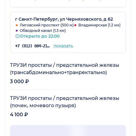
Карева прошёл результативно,доктор очень
внимательно изучил все мои
исследования,всё лечение подробно
г Санкт-Петербург, ул Черняховского, д 62
расписал и на словах всё объяснил. Я
Лиговский проспект (500 м)
Владимирская (1.2 км)
Обводный канал (1.3 км)
довольна.
Открыто до 22:00
показать
+7 (812) 604-21-67
ТРУЗИ простаты / предстательной железы
(трансабдоминально+транректально)
3 000 ₽
ТРУЗИ простаты / предстательной железы
(почек, мочевого пузыря)
4 100 ₽