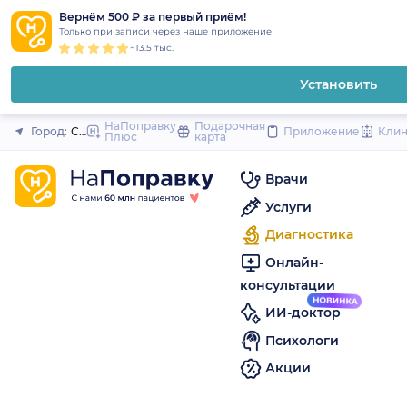
1
2
3
4
5
to
Вернём 500 ₽ за первый приём!
Закрыть
Только при записи через наше приложение
content
~13.5 тыс.
Установить
НаПоправку
Подарочная
Город:
Санкт-Петербург
Приложение
Кли
Плюс
карта
Врачи
Услуги
Диагностика
Онлайн-
консультации
ИИ-доктор
Психологи
Акции