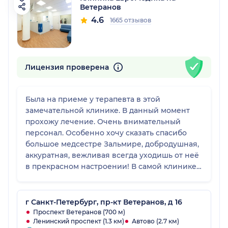
Ветеранов
4.6
1665 отзывов
Лицензия проверена
Была на приеме у терапевта в этой
замечательной клинике. В данный момент
прохожу лечение. Очень внимательный
персонал. Особенно хочу сказать спасибо
большое медсестре Зальмире, добродушная,
аккуратная, вежливая всегда уходишь от неё
в прекрасном настроении! В самой клинике
всё чистенько, приятно находиться. Спасибо
всему персоналу 🌹Буду рекомендовать
друзьям!
г Санкт-Петербург, пр-кт Ветеранов, д 16
Проспект Ветеранов (700 м)
Ленинский проспект (1.3 км)
Автово (2.7 км)