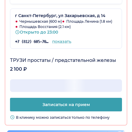
повторном посещении меня также приняли
сразу же. Второе исследование провели
бесплатно.
г Санкт-Петербург, ул Захарьевская, д 14
Чернышевская (600 м)
Площадь Ленина (1.8 км)
Площадь Восстания (2.1 км)
Открыто до 23:00
показать
+7 (812) 605-70-67
ТРУЗИ простаты / предстательной железы
2 100 ₽
Записаться на прием
В клинику можно записаться только по телефону