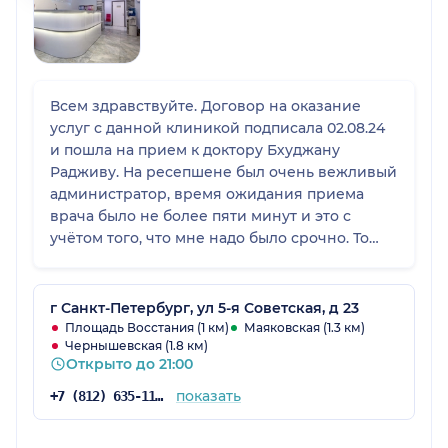
Всем здравствуйте. Договор на оказание
услуг с данной клиникой подписала 02.08.24
и пошла на прием к доктору Бхуджану
Радживу. На ресепшене был очень вежливый
администратор, время ожидания приема
врача было не более пяти минут и это с
учётом того, что мне надо было срочно. То
есть я позвонила заранее в клинику и была
уже у врача через пол часа. Результаты
исследования сразу отдали на руки и
г Санкт-Петербург, ул 5-я Советская, д 23
предложили скидку при следующем
Площадь Восстания (1 км)
Маяковская (1.3 км)
Чернышевская (1.8 км)
посещении. Хотя УЗИ стоило и так не дорого,
Открыто до 21:00
1900 р.
показать
+7 (812) 635-11-89