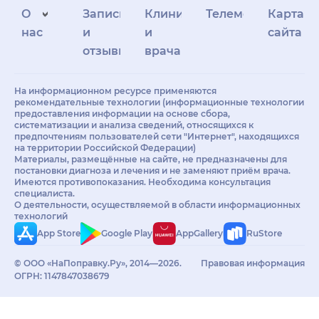
О
Запись
Клиникам
Телемедицина
Карта
нас
и
и
сайта
отзывы
врачам
На информационном ресурсе применяются
рекомендательные технологии (информационные технологии
предоставления информации на основе сбора,
систематизации и анализа сведений, относящихся к
предпочтениям пользователей сети "Интернет", находящихся
на территории Российской Федерации)
Материалы, размещённые на сайте, не предназначены для
постановки диагноза и лечения и не заменяют приём врача.
Имеются противопоказания. Необходима консультация
специалиста.
О деятельности, осуществляемой в области информационных
технологий
App Store
Google Play
AppGallery
RuStore
© ООО «НаПоправку.Ру», 2014—2026.
Правовая информация
ОГРН: 1147847038679