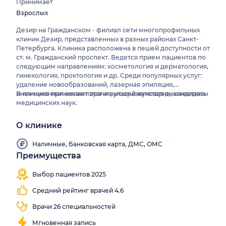
Принимает
Взрослых
Дезир на Гражданском - филиал сети многопрофильных
клиник Дезир, представленных в разных районах Санкт-
Петербурга. Клиника расположена в пешей доступности от
ст. м. Гражданский проспект. Ведется прием пациентов по
следующим направлениям: косметология и дерматология,
гинекология, проктология и др. Среди популярных услуг:
удаление новообразований, лазерная эпиляция,
инъекционная косметология, ультразвуковая диагностика.
В клинике принимают врачи высшей категории, кандидаты
медицинских наук.
О клинике
Наличные, Банковская карта, ДМС, ОМС
Преимущества
Работаем
все
Выбор пациентов 2025
выходные
Средний рейтинг врачей 4.6
Врачи 26 специальностей
Мгновенная запись