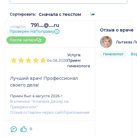
Сортировать:
791....@....ru
Отзыв о враче
1 отзыв
Проверен НаПоправку
До 5 записей через
После записи
Лытаева Л
НаПоправку
1
2
3
4
5
гинеколог
Вз
Услуга:
04.08.2026
Прием
гинеколога
Лучший врач! Профессионал
своего дела!
Прием был в августе 2026 г.
В клинике "Клиника Дезир на
Гражданском"
Отзыв оставлен через сайт/приложение
0