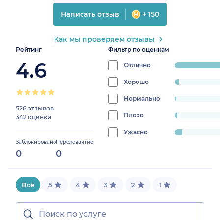
Написать отзыв
+ 150
Как мы проверяем отзывы
Рейтинг
Фильтр по оценкам
4.6
Отлично
progress:
89.746543778
Хорошо
progress:
2.7649769585253456%
Нормально
progress:
526 отзывов
0.9216589861751152%
Плохо
progress:
342 оценки
1.7281105990783412%
Ужасно
progress:
Заблокировано
Нерелевантно
4.838709677419355%
0
0
Всё
5
4
3
2
1