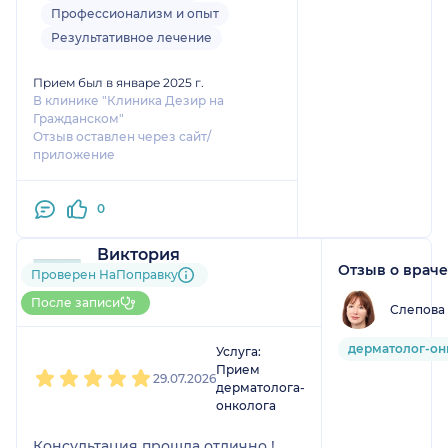
из-за брекетов успокоила
Профессионализм и опыт
Результативное лечение
Прием был в январе 2025 г.
В клинике "Клиника Дезир на
Гражданском"
Отзыв оставлен через сайт/
приложение
0
Виктория
Отзыв о враче
2 отзыва
и
4 оценки
Проверен НаПоправку
Больше 15 записей через
После записи
Слепова
НаПоправку
1
2
3
4
5
дерматолог-он
Услуга:
Прием
29.07.2026
дерматолога-
онколога
Консультация прошла отлично !