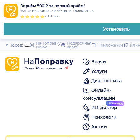
1
2
3
4
5
1
2
3
4
5
1
2
3
4
5
to
Вернём 500 ₽ за первый приём!
Закрыть
Только при записи через наше приложение
content
~13.5 тыс.
Установить
НаПоправку
Подарочная
Город:
Санкт-Петербург
Приложение
Кли
Плюс
карта
Врачи
Услуги
Диагностика
Онлайн-
консультации
ИИ-доктор
Психологи
Акции