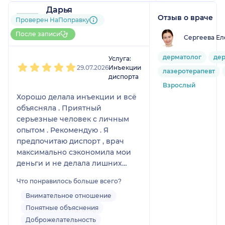
Дарья
Отзыв о враче
4 отзыва
Проверен НаПоправку
Больше 10 записей через
После записи
Сергеева Ел
НаПоправку
1
2
3
4
5
дерматолог
дер
Услуга:
29.07.2026
Инъекции
лазеротерапевт
диспорта
Взрослый
Хорошо делала инъекции и всё
объясняла . Приятный
серьезные человек с личным
опытом . Рекомендую . Я
предпочитаю диспорт , врач
максимально сэкономила мои
деньги и не делала лишних
точек , эффект длился долго и
Что понравилось больше всего?
не было гиперкоррекции .
Советую молодым пациенткам .
Внимательное отношение
От уколов в жвачные мышцы
Понятные объяснения
отговорила, по поводу спазма
Доброжелательность