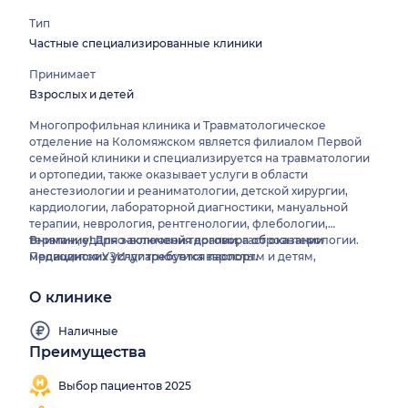
Тип
Частные специализированные клиники
Принимает
Взрослых и детей
Многопрофильная клиника и Травматологическое
отделение на Коломяжском является филиалом Первой
семейной клиники и специализируется на травматологии
и ортопедии, также оказывает услуги в области
анестезиологии и реаниматологии, детской хирургии,
кардиологии, лабораторной диагностики, мануальной
терапии, неврология, рентгенологии, флебологии,
терапии, ударно-волновой терапии, гастроэнтерологии.
Внимание! Для заключения договора об оказании
Проводится УЗИ-диагностика взрослым и детям,
медицинских услуг требуется паспорт.
скрининговое УЗИ 1-3 триместра, функциональная
диагностика: СМЭКГ, СМАД, ЭКГ. Травмпункт на
О клинике
Коломяжском находится в 20-ти минутах от метро
Удельная.
Наличные
Преимущества
Работаем
все
Выбор пациентов 2025
выходные