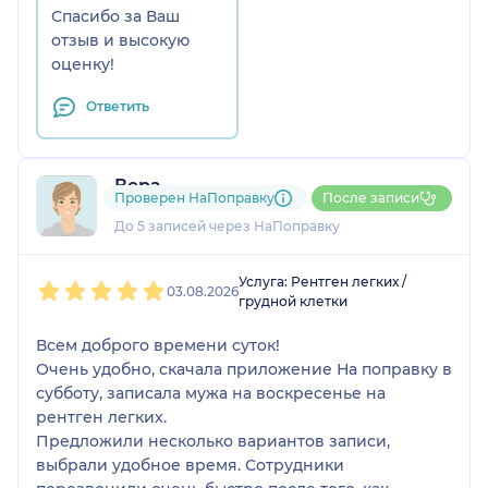
Спасибо за Ваш
отзыв и высокую
оценку!
Ответить
Вера
Проверен НаПоправку
После записи
1 отзыв
До 5 записей через НаПоправку
1
2
3
4
5
Услуга: Рентген легких /
03.08.2026
грудной клетки
Всем доброго времени суток!
Очень удобно, скачала приложение На поправку в
субботу, записала мужа на воскресенье на
рентген легких.
Предложили несколько вариантов записи,
выбрали удобное время. Сотрудники