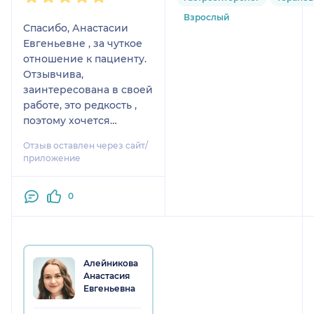
Взрослый
Спасибо, Анастасии
Евгеньевне , за чуткое
отношение к пациенту.
Отзывчива,
заинтересована в своей
работе, это редкость ,
поэтому хочется
возвращаться к
Отзыв оставлен через сайт/
данному врачу (но
приложение
желательно не болеть).
Дает только нужные
0
рекомендации. Советую
врача!!!
Алейникова
Анастасия
Евгеньевна