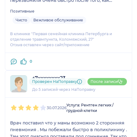
перезвонили очень быстро после того, как
оставила заявку через приложение. Когда
Позитивные
пришли, все было очень быстро, чисто, приятные
вежливые сотрудники
Чисто
Вежливое обслуживание
В клинике "Первая семейная клиника Петербурга и
отделение травмпункта, Коломяжский, 27"
Отзыв оставлен через сайт/приложение
0
+7xxxxxxxx23
Проверен НаПоправку
После записи
1 отзыв
До 5 записей через НаПоправку
1
2
3
4
5
Услуга: Рентген легких /
30.07.2026
грудной клетки
Врач поставил что у мамы возможно 2 сторонняя
пневмония . Мы побежали быстро в поликлинику .
Там этот диагноз поставили под сомнение. Так что