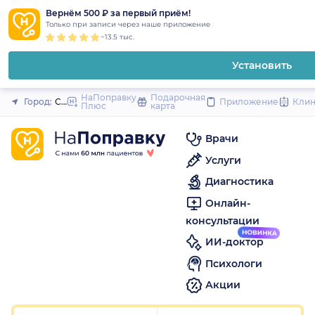
1
2
3
4
5
1
2
3
4
5
1
2
3
4
5
to
Вернём 500 ₽ за первый приём!
Закрыть
Только при записи через наше приложение
content
~13.5 тыс.
Установить
НаПоправку
Подарочная
Город:
Санкт-Петербург
Приложение
Кли
Плюс
карта
Врачи
Услуги
Диагностика
Онлайн-
консультации
ИИ-доктор
Психологи
Акции