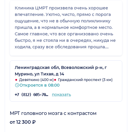
Клиника ЦМРТ произвела очень хорошее
впечатление. Уютно, чисто, прямо с порога
ощущение, что не в обычную поликлинику
пришла, а в нормальное комфортное место.
Самое главное, что все организовано очень
быстро, я не стояла ни в очередях, никуда не
ходила, сразу все обследования прошла.
Администратор, симпатичный молодой
человек, очень внимательный,
интеллигентный, сразу подсказывает, куда
Ленинградская обл, Всеволожский р-н, г
идти, где свободное время, помогает
Мурино, ул Тихая, д 14
сориентироваться, чувствуется, что
Девяткино (400 м)
Гражданский проспект (3 км)
Откроется в 08:00
заинтересован помочь. В целом все на
уровне.
показать
+7 (812) 605-70-67
МРТ головного мозга с контрастом
от 12 300 ₽