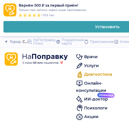
1
2
3
4
5
to
Вернём 500 ₽ за первый приём!
Закрыть
Только при записи через наше приложение
content
~13.5 тыс.
Установить
НаПоправку
Подарочная
Город:
Санкт-Петербург
Приложение
Кли
Плюс
карта
Врачи
Услуги
Диагностика
Онлайн-
консультации
ИИ-доктор
Психологи
Акции