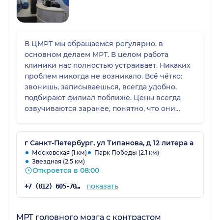
В ЦМРТ мы обращаемся регулярно, в
основном делаем МРТ. В целом работа
клиники нас полностью устраивает. Никаких
проблем никогда не возникало. Всё чётко:
звонишь, записываешься, всегда удобно,
подбирают филиал поближе. Цены всегда
озвучиваются заранее, понятно, что они
могут отличаться в зависимости от района,
но всё прозрачно. По МРТ обычно выдают
заключение уже на следующий день, для нас
г Санкт-Петербург, ул Типанова, д 12 литера а
это вполне приемлемо. Всегда всё спокойно
Московская (1 км)
Парк Победы (2.1 км)
Звездная (2.5 км)
и организованно, ни разу не было
Откроется в 08:00
нареканий.
показать
+7 (812) 605-70-67
МРТ головного мозга с контрастом