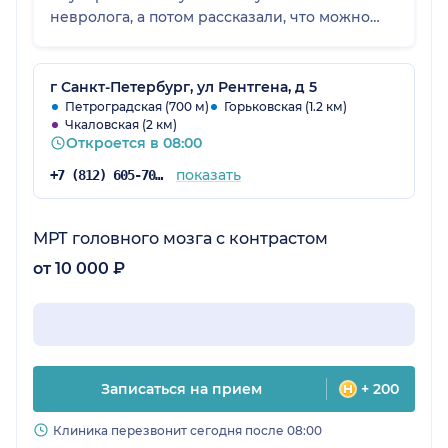
невролога, а потом рассказали, что можно
сделать БЕЗ, а в течение 2-х недель доделать
с контрастом, если нужно, с оплатой только
за контраст. Как дообследование. Разница по
г Санкт-Петербург, ул Рентгена, д 5
цене - в 2 раза почти, более чем приличная.
Петроградская (700 м)
Горьковская (1.2 км)
Чкаловская (2 км)
Мы так и поступили и оказалось, что контраст
Откроется в 08:00
был не нужен. Спасибо, что вместо
навязывания ненужных услуг - сэкономили
показать
+7 (812) 605-70-67
нам кучу денег. В остальном всё тоже
неплохо - своя закрытая парковка, уютно
внутри, всё чистое и новое. Приятно
МРТ головного мозга с контрастом
находиться. И я всё понимаю, но может
от 10 000 ₽
вместо дисков уже пора записывать МРТ на
флешки без доплат или хотя бы отправлять
электронно, а?
Записаться на прием
+ 200
Клиника перезвонит сегодня после 08:00