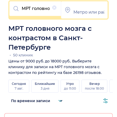
Очистить
МРТ головного мозга с
контрастом в Санкт-
Петербурге
50 клиник
Цены от 9000 руб. до 18000 руб.. Выберите
клинику для записи на МРТ головного мозга с
контрастом по рейтингу на базе 26198 отзывов.
Сегодня
Ближайшие
Утро
Вечер
В
7 авг.
3 дня
до 11:00
после 18:00
8 а