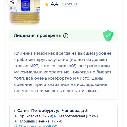
4.4
131 отзыв
Лицензия проверена
Клиника Рэмси как всегда на высшем уровне
- работает круглосуточно (но ночью делают
только МРТ, зато со скидкой!), все работники
максимально корректные, никогда не бывает
толп, всё очень комфортно и чисто. Цены
средние, при этом запись на исследование
возможна прямо день в день, никаких
очередей и ожиданий. Вся семья
обследуется в Рэмси при необходимости и
все очень довольны!
г Санкт-Петербург, ул Чапаева, д 5
Горьковская (1.2 км)
Петроградская (1.7 км)
Площадь Ленина (1.7 км)
Откроется в 08:00