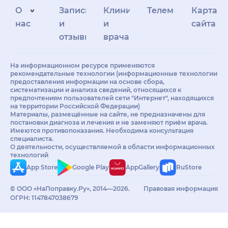
О
Запись
Клиникам
Телемедицина
Карта
нас
и
и
сайта
отзывы
врачам
На информационном ресурсе применяются
рекомендательные технологии (информационные технологии
предоставления информации на основе сбора,
систематизации и анализа сведений, относящихся к
предпочтениям пользователей сети "Интернет", находящихся
на территории Российской Федерации)
Материалы, размещённые на сайте, не предназначены для
постановки диагноза и лечения и не заменяют приём врача.
Имеются противопоказания. Необходима консультация
специалиста.
О деятельности, осуществляемой в области информационных
технологий
App Store
Google Play
AppGallery
RuStore
© ООО «НаПоправку.Ру», 2014—2026.
Правовая информация
ОГРН: 1147847038679