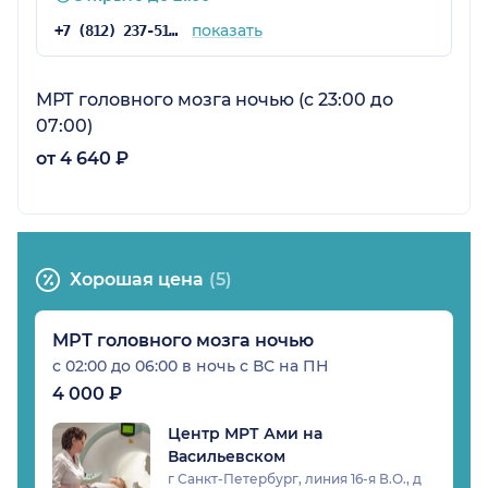
пройти консультацию нейрохирурга,
показать
+7 (812) 237-51-01
соответственно, потом мы будем действовать
по рекомендациям врача. В клинике, по
моему мнению, оказываются медицинские
МРТ головного мозга ночью (c 23:00 до
услуги на высоком уровне, поэтому будем
07:00)
иметь этот центр в виду. Можем пожелать
от 4 640 ₽
клинике процветания.
Хорошая цена
(5)
МРТ головного мозга ночью
с 02:00 до 06:00 в ночь с ВС на ПН
4 000 ₽
Центр МРТ Ами на
Васильевском
г Санкт-Петербург, линия 16-я В.О., д