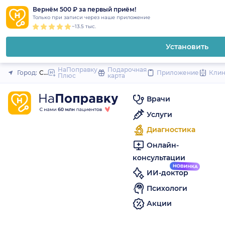
1
2
3
4
5
to
Вернём 500 ₽ за первый приём!
Закрыть
Только при записи через наше приложение
content
~13.5 тыс.
Установить
НаПоправку
Подарочная
Город:
Санкт-Петербург
Приложение
Кли
Плюс
карта
Врачи
Услуги
Диагностика
Онлайн-
консультации
ИИ-доктор
Психологи
Акции