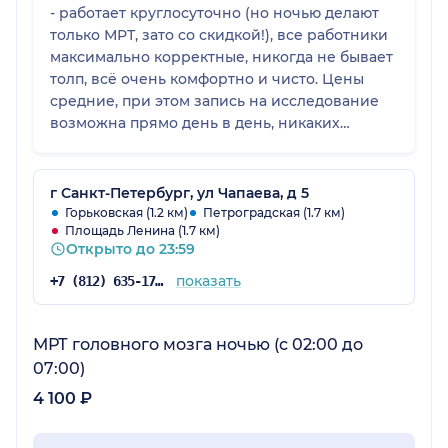
- работает круглосуточно (но ночью делают
только МРТ, зато со скидкой!), все работники
максимально корректные, никогда не бывает
толп, всё очень комфортно и чисто. Цены
средние, при этом запись на исследование
возможна прямо день в день, никаких
очередей и ожиданий. Вся семья
обследуется в Рэмси при необходимости и
все очень довольны!
г Санкт-Петербург, ул Чапаева, д 5
Горьковская (1.2 км)
Петроградская (1.7 км)
Площадь Ленина (1.7 км)
Открыто до 23:59
показать
+7 (812) 635-17-84
МРТ головного мозга ночью (с 02:00 до
07:00)
4 100 ₽