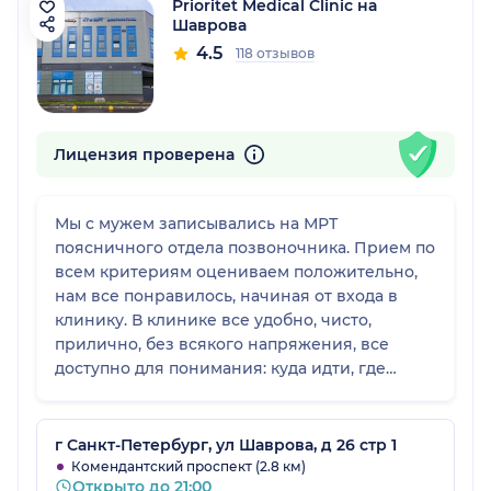
Prioritet Medical Clinic на
Шаврова
4.5
118 отзывов
Лицензия проверена
Мы с мужем записывались на МРТ
поясничного отдела позвоночника. Прием по
всем критериям оцениваем положительно,
нам все понравилось, начиная от входа в
клинику. В клинике все удобно, чисто,
прилично, без всякого напряжения, все
доступно для понимания: куда идти, где
встать, куда сесть. За ответами я приходила
лично, заключение выдали вовремя. Считаю,
что можно поставить за услугу "отлично". Со
г Санкт-Петербург, ул Шаврова, д 26 стр 1
мной ситуация проще, МРТ помогло
Комендантский проспект (2.8 км)
Открыто до 21:00
поставить диагноз, а вот мужу нужно еще