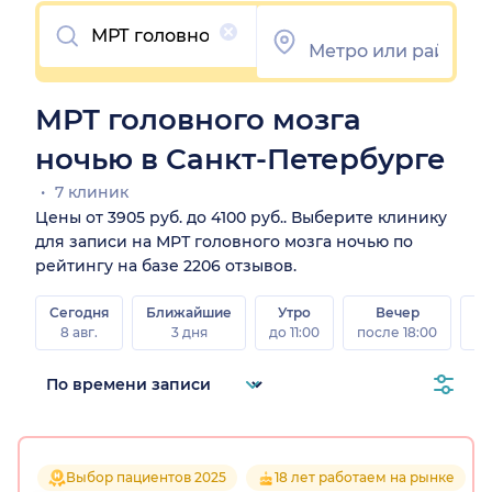
Очистить
МРТ головного мозга
ночью в Санкт-Петербурге
7 клиник
Цены от 3905 руб. до 4100 руб.. Выберите клинику
для записи на МРТ головного мозга ночью по
рейтингу на базе 2206 отзывов.
Сегодня
Ближайшие
Утро
Вечер
В
8 авг.
3 дня
до 11:00
после 18:00
8 а
Выбор пациентов 2025
18 лет работаем на рынке