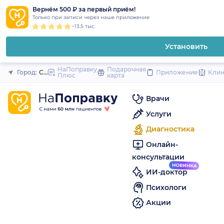
1
2
3
4
5
to
Вернём 500 ₽ за первый приём!
Закрыть
Только при записи через наше приложение
content
~13.5 тыс.
Установить
НаПоправку
Подарочная
Город:
Санкт-Петербург
Приложение
Кли
Плюс
карта
Врачи
Услуги
Диагностика
Онлайн-
консультации
ИИ-доктор
Психологи
Акции