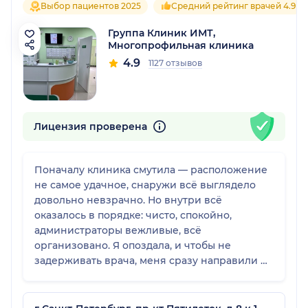
Выбор пациентов 2025
Средний рейтинг врачей 4.9
Группа Клиник ИМТ,
Многопрофильная клиника
4.9
1127 отзывов
Лицензия проверена
Поначалу клиника смутила — расположение
не самое удачное, снаружи всё выглядело
довольно невзрачно. Но внутри всё
оказалось в порядке: чисто, спокойно,
администраторы вежливые, всё
организовано. Я опоздала, и чтобы не
задерживать врача, меня сразу направили на
приём, а потом уже оформили документы.
Цены вполне адекватные — соотношение
цена-качество меня устроило.