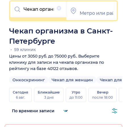
Очистить
Чекап организма в Санкт-
Петербурге
59 клиник
Цены от 3050 руб. до 75000 руб.. Выберите
клинику для записи на чекапа организма по
рейтингу на базе 40122 отзывов.
Онкоскрининг
Чекап для женщин
Чекап для 
Сегодня
Ближайшие
Утро
Вечер
В
6 авг.
3 дня
до 11:00
после 18:00
8 а