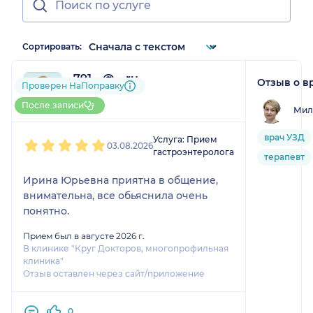
Сортировать:
791....@....ru
Отзыв о в
Проверен НаПоправку
1 отзыв
До 5 записей через НаПоправку
После записи
Мил
1
2
3
4
5
врач УЗД
Услуга: Прием
03.08.2026
гастроэнтеролога
терапевт
Ирина Юрьевна приятна в общение,
внимательна, все обьяснила очень
понятно.
Прием был в августе 2026 г.
В клинике "Круг Докторов, многопрофильная
клиника"
Отзыв оставлен через сайт/приложение
0