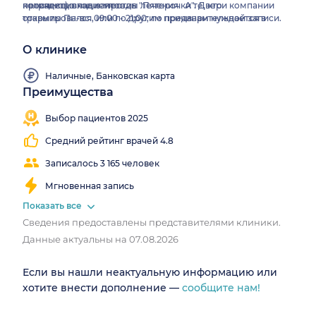
нетрадиционные методы лечения. А те, кто
количество пациентов.
проспект), вход напротив "Пятерочки". Двери компании
травмировался, или по другим причинам нуждается в
открыты Пн-вс: 09:00 - 21:00; по предварительной записи.
реабилитации, здесь могут выбрать для себя программы
по восстановлению организма. Они ускорят возвращение к
О клинике
привычному ритму жизни и улучшат общее состояние
организма. Для прохождения полного курса процедур
Наличные, Банковская карта
понадобится вооружиться терпением, но результат того
Преимущества
стоит.
Выезд
Работаем
Узкопрофильная
на
все
клиника
Выбор пациентов 2025
дом
выходные
Средний рейтинг врачей 4.8
Записалось 3 165 человек
Мгновенная запись
Показать все
Сведения предоставлены представителями клиники.
Данные актуальны на 07.08.2026
Если вы нашли неактуальную информацию или
хотите внести дополнение —
сообщите нам!