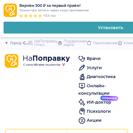
1
2
3
4
5
1
2
3
4
5
1
2
3
4
5
to
Вернём 500 ₽ за первый приём!
Закрыть
Только при записи через наше приложение
content
~13.5 тыс.
Установить
НаПоправку
Подарочная
Город:
Санкт-Петербург
Приложение
Кли
Плюс
карта
Врачи
Услуги
Диагностика
Онлайн-
консультации
ИИ-доктор
Психологи
Акции