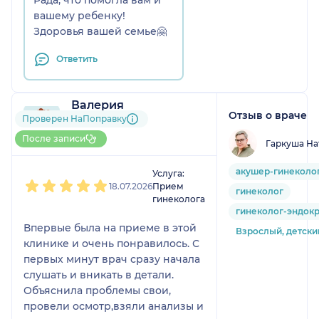
Рада, что помогла вам и
избежать серьезных
вашему ребенку!
последствий, вовремя начать
Здоровья вашей семье🤗
лечение.
Ответить
И знаете, что меня особенно
радует? Этот врач лечит
Валерия
теперь и моего ребенка! У
Отзыв о враче
1 отзыв
Проверен НаПоправку
сына был хронический
До 5 записей через
запор, с которым мы
После записи
Гаркуша На
НаПоправку
мучились очень долго,
1
2
3
4
5
перепробовали кучу средств.
акушер-гинеколо
Услуга:
Серафима нашла причину,
18.07.2026
Прием
гинеколог
гинеколога
назначила щадящую детскую
гинеколог-эндок
схему и дала понятные
Впервые была на приеме в этой
Взрослый, детски
рекомендации по питанию.
клинике и очень понравилось. С
Стул наладился, ребенок
первых минут врач сразу начала
чувствует себя отлично! Она
слушать и вникать в детали.
умеет разговаривать с
Объяснила проблемы свои,
детьми, не пугает их, все
провели осмотр,взяли анализы и
объясняет на понятном