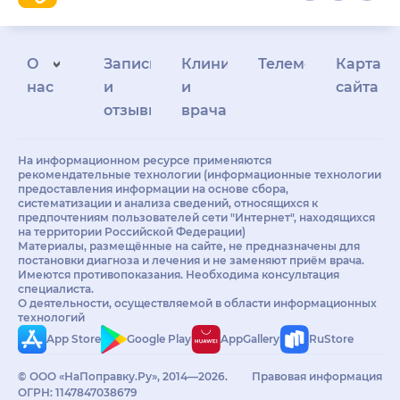
О
Запись
Клиникам
Телемедицина
Карта
нас
и
и
сайта
отзывы
врачам
На информационном ресурсе применяются
рекомендательные технологии (информационные технологии
предоставления информации на основе сбора,
систематизации и анализа сведений, относящихся к
предпочтениям пользователей сети "Интернет", находящихся
на территории Российской Федерации)
Материалы, размещённые на сайте, не предназначены для
постановки диагноза и лечения и не заменяют приём врача.
Имеются противопоказания. Необходима консультация
специалиста.
О деятельности, осуществляемой в области информационных
технологий
App Store
Google Play
AppGallery
RuStore
© ООО «НаПоправку.Ру», 2014—2026.
Правовая информация
ОГРН: 1147847038679