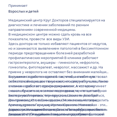
Принимает
Взрослых и детей
Медицинский центр Круг Докторов специализируется на
диагностике и лечении заболеваний по разным
направлениям современной медицины.
В медицинском центре можно сдать кровь на все
показатели, провести все виды УЗИ.
Здесь доктора не только избавляют пациентов от недугов,
но и занимаются: выявлением патологий в бессимптомном
периоде предотвращением болезней разработкой
профилактических мероприятий В клинике работают
гастроэнтерологи, акушеры - гинекологи, нефрологи,
гомеопаты, фитотерапевт, невролог, массажист и др. На
приеме у невролога не оставляют без внимания малейшие
нарушения в работе нервной системы, а в кабинете
В клинике стараются сделать так, чтобы клиент чувствовал
психолога возвращают вкус к жизни и веру в лучшее. Также
себя спокойно, но все понимают, что для любого пациента
в клинике работает врач-эндокринолог, к которому имеет
главное - врач и его профессионализм. А что может
смысл обратиться, если вы подозреваете, что щитовидная
сказать лучше о компетентности врача, чем его опыт?
железа увеличилась, или просто не можете разобраться,
Екатерина Игоревна Черноруцкая, Шаклеин Алексей
что происходит с вашим весом. Он же поможет определить
Дмитриевич, Юлия Геннадьевна Молчанова, Наталья
причину сухости или жирности кожи и постоянной
Александровна Гаркуша, Ирина Юрьевна Милевская - эти
усталости. У пациентов центра есть возможность испытать
специалисты клиники посвятили лечению больных более
Адрес организации: Россия, Санкт-Петербург, проспект
возможности мануальной терапии, попробовать
двадцати лет! Неудивительно, что им доверяют большое
Сизова, 21 к1 (ближайшая станция метро - Комендантский