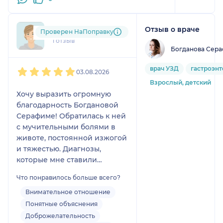
Отзыв о враче
zoy....@....ru
Проверен НаПоправку
1 отзыв
Богданова Сер
1
2
3
4
5
врач УЗД
гастроэн
03.08.2026
Взрослый, детский
Хочу выразить огромную
благодарность Богдановой
Серафиме! Обратилась к ней
с мучительными болями в
животе, постоянной изжогой
и тяжестью. Диагнозы,
которые мне ставили
раньше, были размытыми, а
Что понравилось больше всего?
лечение не помогало.
Серафима Алексеевна
Внимательное отношение
оказалась врачом от Бога. На
Понятные объяснения
приеме она просто поразила
Доброжелательность