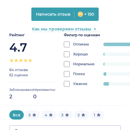
Написать отзыв
+ 150
Как мы проверяем отзывы
Рейтинг
Фильтр по оценкам
4.7
Отлично
progress:
87.5%
Хорошо
progress:
1.3888888888888888%
Нормально
progress:
84 отзыва
1.3888888888888888%
Плохо
progress:
62 оценки
3.4722222222222223%
Ужасно
progress:
Заблокировано
Нерелевантно
6.25%
2
0
Всё
5
4
3
2
1