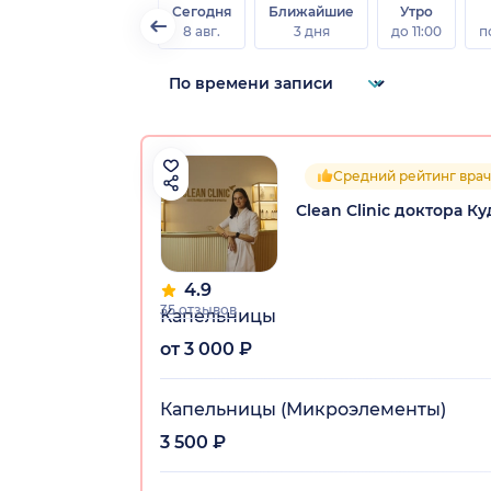
Сегодня
Ближайшие
Утро
8 авг.
3 дня
до 11:00
п
Средний рейтинг врач
Clean Clinic доктора
4.9
35 отзывов
Капельницы
от 3 000 ₽
Капельницы (Микроэлементы)
3 500 ₽