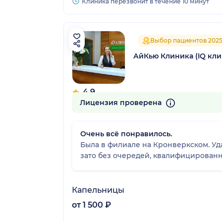
Клиника перезвонит в течение 10 минут
Выбор пациентов 202
АйКью Клиника (IQ кли
4.9
495 отзывов
Лицензия проверена
Очень всё понравилось.
Была в филиале на Кронверкском. Уда
зато без очередей, квалифицирован
Капельницы
от 1 500 ₽