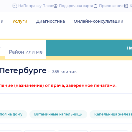
to
НаПоправку Плюс
Подарочная карта
Приложение
content
чи
Услуги
Диагностика
Онлайн-консультации
На
Петербурге
355 клиник
ние (назначение) от врача, заверенное печатями.
поя на дому
Витаминные капельницы
Капельница желез