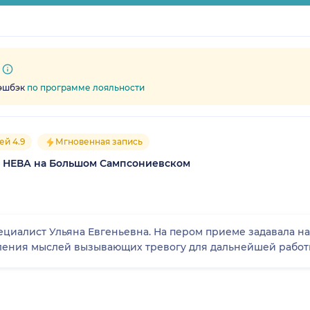
кэшбэк
по программе лояльности
ей 4.9
Мгновенная запись
 НЕВА на Большом Сампсониевском
иалист Ульяна Евгеньевна. На пером приеме задавала н
ления мыслей вызывающих тревогу для дальнейшей работ