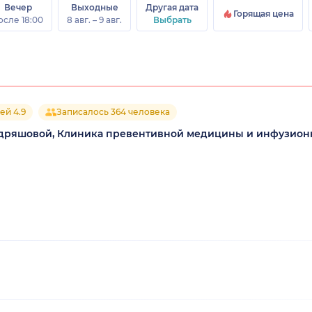
Вечер
Выходные
Другая дата
Горящая цена
осле 18:00
8 авг. – 9 авг.
Выбрать
ей 4.9
Записалось 364 человека
 Кудряшовой, Клиника превентивной медицины и инфузион