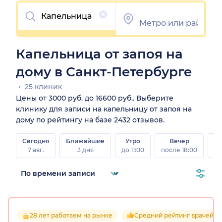
Очистить
Капельница от запоя на
дому в Санкт-Петербурге
25 клиник
Цены от 3000 руб. до 16600 руб.. Выберите
клинику для записи на капельницу от запоя на
дому по рейтингу на базе 2432 отзывов.
Сегодня
Ближайшие
Утро
Вечер
В
7 авг.
3 дня
до 11:00
после 18:00
8 а
28 лет работаем на рынке
Средний рейтинг врачей 4.