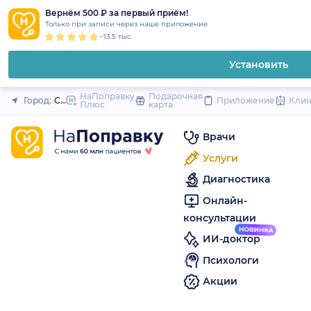
1
2
3
4
5
to
Вернём 500 ₽ за первый приём!
Закрыть
Только при записи через наше приложение
content
~13.5 тыс.
Установить
НаПоправку
Подарочная
Город:
Санкт-Петербург
Приложение
Кли
Плюс
карта
Врачи
Услуги
Диагностика
Онлайн-
консультации
ИИ-доктор
Психологи
Акции