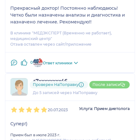
Прекрасный доктор! Постоянно наблюдаюсь!
Четко были назначены анализы и диагностика и
назначено лечение. Рекомендую!!
В клинике "МЕДЭКСПЕРТ (Временно не работает),
медицинский центр"
Отзыв оставлен через сайт/приложение
0
Ответ клиники
+7xxxxxxxx46
Проверен НаПоправку
После записи
3 отзыва
До 5 записей через НаПоправку
1
2
3
4
5
Услуга: Прием диетолога
20.07.2023
Супер!)
Прием был в июле 2023 г.