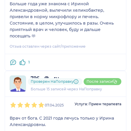
Больше года уже знакома с Ириной
Александровной, вылечили хеликобактер,
привели в норму микрофлору и печень.
Состояние, в целом, улучшилось в разы. Очень
приятный врач и человек, буду и дальше
посещать 🫶
Отзыв оставлен через сайт/приложение
1
796....@....ru
Проверен НаПоправку
После записи
3 отзыва
и
3 оценки
Больше 15 записей через НаПоправку
1
2
3
4
5
Услуга: Прием терапевта
07.04.2025
Врач от бога. С 2021 года лечусь только у Ирина
Александровны.