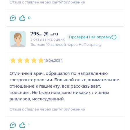
Отзыв оставлен через сайт/приложение
0
795....@....ru
Проверен НаПоправку
3 отзыва
и
2 оценки
Больше 10 записей через НаПоправку
1
2
3
4
5
16.04.2024
Отличный врач, обращался по направлению
гастроэнтерологии. Большой опыт, внимательное
отношение к пациенту, все рассказывает,
поясняет. Не было навязано никаких лишних
анализов, исследований.
Отзыв оставлен через сайт/приложение
1