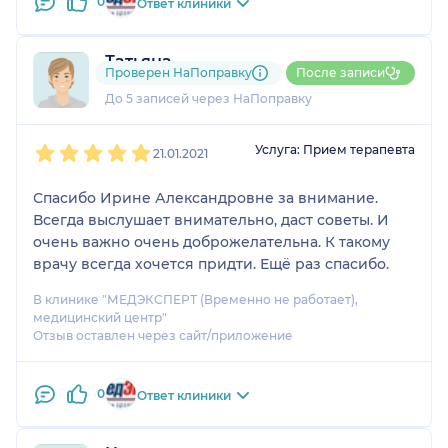
0
Ответ клиники
Татьяна
Проверен НаПоправку
После записи
1 отзыв
До 5 записей через НаПоправку
1
2
3
4
5
Услуга: Прием терапевта
21.01.2021
Спасибо Ирине Александровне за внимание.
Всегда выслушает внимательно, даст советы. И
очень важно очень доброжелательна. К такому
врачу всегда хочется придти. Ещё раз спасибо.
В клинике "МЕДЭКСПЕРТ (Временно не работает),
медицинский центр"
Отзыв оставлен через сайт/приложение
0
Ответ клиники