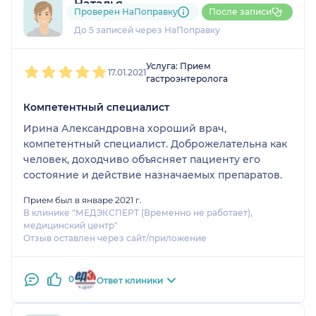
Наталья
Проверен НаПоправку
После записи
2 отзыва
До 5 записей через НаПоправку
1
2
3
4
5
Услуга: Прием
17.01.2021
гастроэнтеролога
Компетентный специалист
Ирина Александровна хороший врач,
компетентный специалист. Доброжелательна как
человек, доходчиво объясняет пациенту его
состояние и действие назначаемых препаратов.
Прием был в январе 2021 г.
В клинике "МЕДЭКСПЕРТ (Временно не работает),
медицинский центр"
Отзыв оставлен через сайт/приложение
0
Ответ клиники