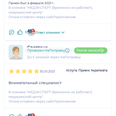
Прием был в феврале 2021 г.
В клинике "МЕДЭКСПЕРТ (Временно не работает),
медицинский центр"
Отзыв оставлен через сайт/приложение
0
Ответ клиники
Светлана
Проверен НаПоправку
После записи
1 отзыв
До 5 записей через НаПоправку
1
2
3
4
5
Услуга: Прием терапевта
30.01.2021
Внимательный специалист
В клинике "МЕДЭКСПЕРТ (Временно не работает),
медицинский центр"
Отзыв оставлен через сайт/приложение