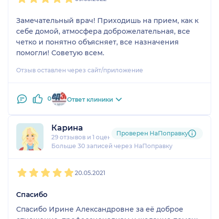
Замечательный врач! Приходишь на прием, как к
себе домой, атмосфера доброжелательная, все
четко и понятно объясняет, все назначения
помогли! Советую всем.
Отзыв оставлен через сайт/приложение
0
Ответ клиники
Карина
Проверен НаПоправку
29 отзывов
и
1 оценка
Больше 30 записей через НаПоправку
1
2
3
4
5
20.05.2021
Спасибо
Спасибо Ирине Александровне за её доброе