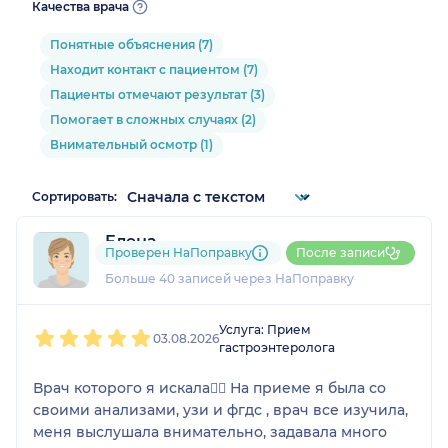
Качества врача
Понятные объяснения (7)
Находит контакт с пациентом (7)
Пациенты отмечают результат (3)
Помогает в сложных случаях (2)
Внимательный осмотр (1)
Сортировать:
Елена
Проверен НаПоправку
После записи
6 отзывов
и
1 оценка
Больше 40 записей через НаПоправку
1
2
3
4
5
Услуга: Прием
03.08.2026
гастроэнтеролога
Врач которого я искала👍🏻 На приеме я была со
своими анализами, узи и фгдс , врач все изучила,
меня выслушала внимательно, задавала много