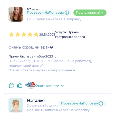
Юлия
Проверен НаПоправку
После записи
1 отзыв
До 10 записей через НаПоправку
1
2
3
4
5
Услуга: Прием
28.10.2023
гастроэнтеролога
Очень хороший врач❤️
Прием был в сентябре 2023 г.
В клинике "МЕДЭКСПЕРТ (Временно не работает),
медицинский центр"
Отзыв оставлен через сайт/приложение
0
Ответ клиники
Наталья
Проверен НаПоправку
2 отзыва
и
1 оценка
Больше 15 записей через НаПоправку