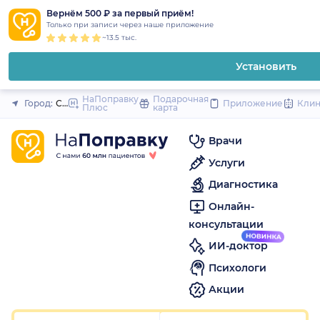
1
2
3
4
5
1
2
3
4
5
1
2
3
4
5
to
Вернём 500 ₽ за первый приём!
Закрыть
Только при записи через наше приложение
content
~13.5 тыс.
Установить
НаПоправку
Подарочная
Город:
Санкт-Петербург
Приложение
Кли
Плюс
карта
Врачи
Услуги
Диагностика
Онлайн-
консультации
ИИ-доктор
Психологи
Акции