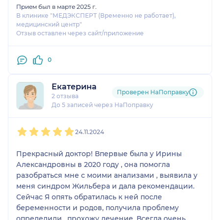
Прием был в марте 2025 г.
В клинике "МЕДЭКСПЕРТ (Временно не работает),
медицинский центр"
Отзыв оставлен через сайт/приложение
0
Екатерина
Проверен НаПоправку
2 отзыва
До 5 записей через НаПоправку
1
2
3
4
5
24.11.2024
Прекрасный доктор! Впервые была у Ирины
Александровны в 2020 году , она помогла
разобраться мне с моими анализами , выявила у
меня синдром Жильбера и дала рекомендации.
Сейчас Я опять обратилась к ней после
беременности и родов, получила проблему
определили , прохожу лечение. Всегда очень