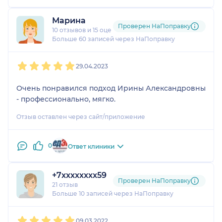
Марина
Проверен НаПоправку
10 отзывов
и
15 оценок
Больше 60 записей через НаПоправку
1
2
3
4
5
29.04.2023
Очень понравился подход Ирины Александровны
- профессионально, мягко.
Отзыв оставлен через сайт/приложение
0
Ответ клиники
+7xxxxxxxx59
Проверен НаПоправку
21 отзыв
Больше 10 записей через НаПоправку
1
2
3
4
5
09.03.2022