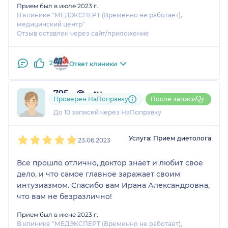
Прием был в июле 2023 г.
вниз, хотя я не чувствовала особых ограничений.
В клинике "МЕДЭКСПЕРТ (Временно не работает),
Очень добрый и заботливый в общении человек.
медицинский центр"
Отзыв оставлен через сайт/приложение
2
Ответ клиники
795....@....ru
Проверен НаПоправку
После записи
3 отзыва
До 10 записей через НаПоправку
1
2
3
4
5
Услуга: Прием диетолога
23.06.2023
Все прошло отлично, доктор знает и любит свое
дело, и что самое главное заражает своим
интузиазмом. Спасибо вам Ирана Александровна,
что вам не безразлично!
Прием был в июне 2023 г.
В клинике "МЕДЭКСПЕРТ (Временно не работает),