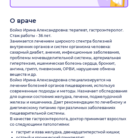
О враче
Бойко Ирина Александровна: терапевт, гастроэнтеролог.
Стаж работы - 36 лет.
Занимается лечением широкого спектра болезней
внутренних органов и систем организма человека:
сахарный диабет, анемия, инфекционные заболевания,
проблемы мочевыделительной системы, артериальная
гипертензия, ишемическая болезнь сердца, бронхит,
ангина, грипп, пневмония, ОРВИ, нарушение обмена
веществ и др.
Бойко Ирина Александровна специализируется на
лечении болезней органов пищеварения, используя
современные подходы и методы. Назначает обследования
для оценки состояния желудка, печени, поджелудочной
железы и кишечника. Дает рекомендации по лечебному и
диетическому питанию при различных заболеваниях
пищеварительной системы.
В качестве гастроэнтеролога, доктор принимает взрослых
со следующими патологиями:
гастрит и язва желудка, двенадцатиперстной кишки;
острый и хронический панкреатит;