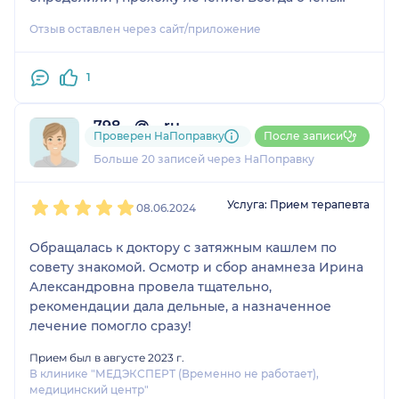
доходчиво объясняет, специалист своего дела!
Отзыв оставлен через сайт/приложение
1
798....@....ru
Проверен НаПоправку
После записи
4 отзыва
Больше 20 записей через НаПоправку
1
2
3
4
5
Услуга: Прием терапевта
08.06.2024
Обращалась к доктору с затяжным кашлем по
совету знакомой. Осмотр и сбор анамнеза Ирина
Александровна провела тщательно,
рекомендации дала дельные, а назначенное
лечение помогло сразу!
Прием был в августе 2023 г.
В клинике "МЕДЭКСПЕРТ (Временно не работает),
медицинский центр"