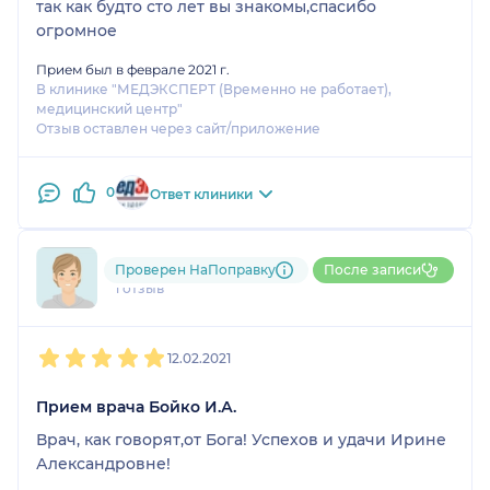
так как будто сто лет вы знакомы,спасибо
огромное
Прием был в феврале 2021 г.
В клинике "МЕДЭКСПЕРТ (Временно не работает),
медицинский центр"
Отзыв оставлен через сайт/приложение
0
Ответ клиники
795....@....ru
Проверен НаПоправку
После записи
1 отзыв
1
2
3
4
5
12.02.2021
Прием врача Бойко И.А.
Врач, как говорят,от Бога! Успехов и удачи Ирине
Александровне!