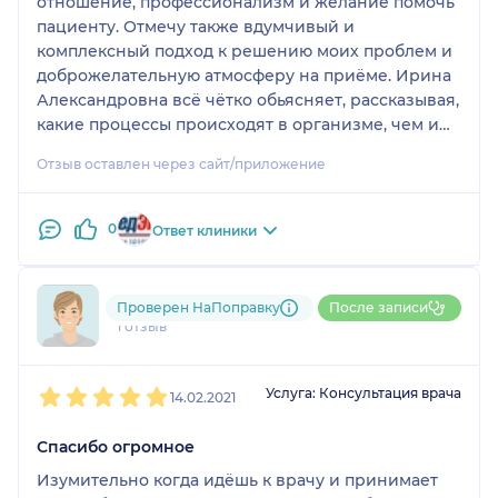
отношение, профессионализм и желание помочь
пациенту. Отмечу также вдумчивый и
комплексный подход к решению моих проблем и
доброжелательную атмосферу на приёме. Ирина
Александровна всё чётко обьясняет, рассказывая,
какие процессы происходят в организме, чем и
как именно будет лечить и тд. Не так давно начала
Отзыв оставлен через сайт/приложение
ходить к доктору, но мне кажется, мы быстро
нашли "общий язык" .
0
Ответ клиники
795....@....ru
Проверен НаПоправку
После записи
1 отзыв
1
2
3
4
5
Услуга: Консультация врача
14.02.2021
Спасибо огромное
Изумительно когда идёшь к врачу и принимает