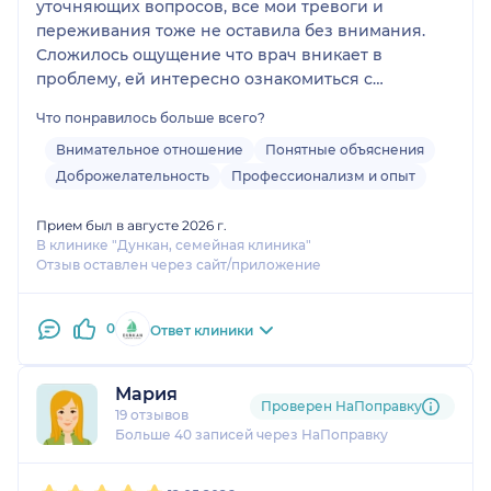
уточняющих вопросов, все мои тревоги и
переживания тоже не оставила без внимания.
Сложилось ощущение что врач вникает в
проблему, ей интересно ознакомиться с
пациентом и помочь , сама врач открытая,
Что понравилось больше всего?
позитивная и приятная.
Назначены доп.анализы, по результатам с
Внимательное отношение
Понятные объяснения
удовольствием приду на повторный прием.
Доброжелательность
Профессионализм и опыт
Прием был в августе 2026 г.
В клинике "Дункан, семейная клиника"
Отзыв оставлен через сайт/приложение
0
Ответ клиники
Мария
Проверен НаПоправку
19 отзывов
Больше 40 записей через НаПоправку
1
2
3
4
5