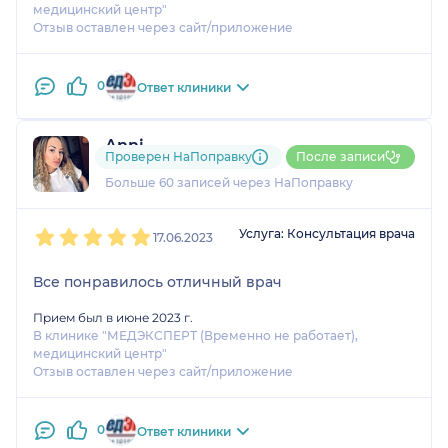
медицинский центр"
Отзыв оставлен через сайт/приложение
0
Ответ клиники
Anni
Проверен НаПоправку
После записи
13 отзывов
Больше 60 записей через НаПоправку
1
2
3
4
5
Услуга: Консультация врача
17.06.2023
Все понравилось отличный врач
Прием был в июне 2023 г.
В клинике "МЕДЭКСПЕРТ (Временно не работает),
медицинский центр"
Отзыв оставлен через сайт/приложение
0
Ответ клиники