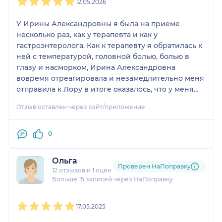
12.05.2026
У Ирины Александровны я была на приеме
несколько раз, как у терапевта и как у
гастроэнтеролога. Как к терапевту я обратилась к
ней с температурой, головной болью, болью в
глазу и насморком, Ирина Александровна
вовремя отреагировала и незамедлительно меня
отправила к Лору в итоге оказалось, что у меня
гнойный гайморит и дальше я уже лечилась у
Отзыв оставлен через сайт/приложение
Лора. Как гастроэнтеролог она помогла мне во
время беременности подобрать препараты от
тошноты и изжоги. Внимательны, чуткий,
0
заботливый и позитивный врач.
Ольга
Проверен НаПоправку
12 отзывов
и
1 оценка
Больше 15 записей через НаПоправку
1
2
3
4
5
17.05.2025