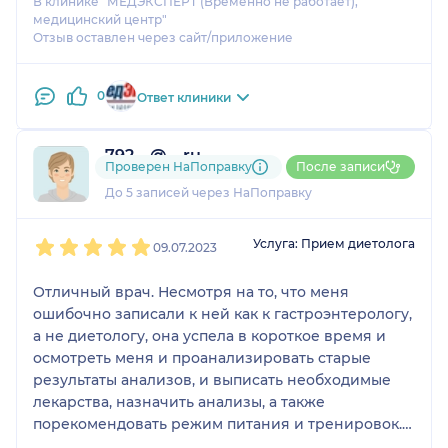
В клинике "МЕДЭКСПЕРТ (Временно не работает),
медицинский центр"
Отзыв оставлен через сайт/приложение
0
Ответ клиники
792....@....ru
Проверен НаПоправку
После записи
1 отзыв
До 5 записей через НаПоправку
1
2
3
4
5
Услуга: Прием диетолога
09.07.2023
Отличный врач. Несмотря на то, что меня
ошибочно записали к ней как к гастроэнтерологу,
а не диетологу, она успела в короткое время и
осмотреть меня и проанализировать старые
результаты анализов, и выписать необходимые
лекарства, назначить анализы, а также
порекомендовать режим питания и тренировок.
За следующую неделю вес неожиданно пошел