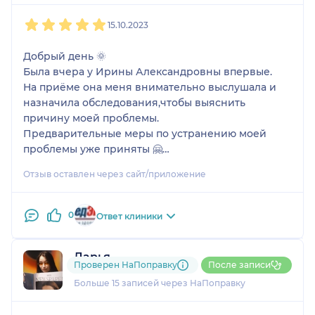
1
2
3
4
5
15.10.2023
Добрый день 🌞
Была вчера у Ирины Александровны впервые.
На приёме она меня внимательно выслушала и
назначила обследования,чтобы выяснить
причину моей проблемы.
Предварительные меры по устранению моей
проблемы уже приняты 🤗
По результатам обследования будет дальше
Отзыв оставлен через сайт/приложение
видно, что со мной.
Очень важно, когда врач, не только слушает, но и
слышит пациента.
0
Ответ клиники
Благодарю за Ваш труд 🙏
Дарья
Проверен НаПоправку
После записи
8 отзывов
Больше 15 записей через НаПоправку
1
2
3
4
5