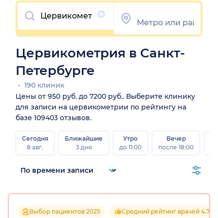
Очистить
Цервикометрия в Санкт-
Петербурге
190 клиник
Цены от 950 руб. до 7200 руб.. Выберите клинику
для записи на цервикометрии по рейтингу на
базе 109403 отзывов.
Сегодня
Ближайшие
Утро
Вечер
В
8 авг.
3 дня
до 11:00
после 18:00
8 а
Выбор пациентов 2025
Средний рейтинг врачей 4.7