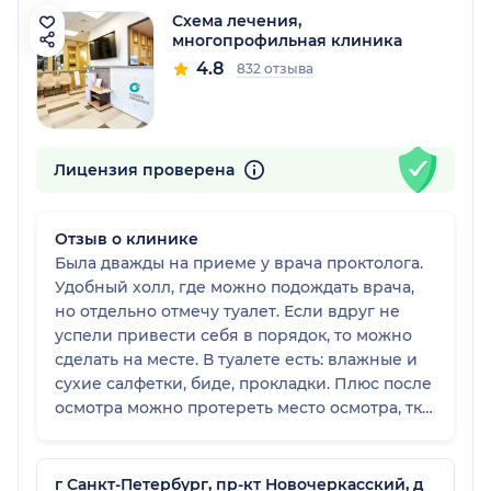
Схема лечения,
многопрофильная клиника
4.8
832 отзыва
Лицензия проверена
Отзыв о клинике
Была дважды на приеме у врача проктолога.
Удобный холл, где можно подождать врача,
но отдельно отмечу туалет. Если вдруг не
успели привести себя в порядок, то можно
сделать на месте. В туалете есть: влажные и
сухие салфетки, биде, прокладки. Плюс после
осмотра можно протереть место осмотра, тк
дают и салфетки, и доступ к проточной воде.
Не знаю, как для кого, но для меня крайне
важны такие моменты, тк из таких мелочей и
г Санкт-Петербург, пр-кт Новочеркасский, д