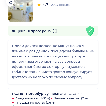
4.7
2024 отзыва
Лицензия проверена
Прием длился несколько минут но как я
понимаю для данной процедуры больше и не
нужно в клинике чисто администраторы
приветливы отвечают на все вопросы
оформляют быстро доктор пунктуально в
кабинете так же чисто доктор консультирует
достаточно неплохо по своему вопросу
создалось впечатление что профессионал,но
аппарат не новый я бы сказала устарелый
нужно заменить
г Санкт-Петербург, ул Гжатская, д 22 к 4
Академическая (900 м)
Политехническая (2 км)
Площадь Мужества (2.6 км)