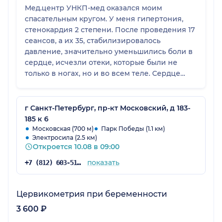
Мед.центр УНКП-мед оказался моим
спасательным кругом. У меня гипертония,
стенокардия 2 степени. После проведения 17
сеансов, а их 35, стабилизировалось
давление, значительно уменьшились боли в
сердце, исчезли отеки, которые были не
только в ногах, но и во всем теле. Сердце
стало работать ритмично, без перебоев,
нормализовался сон. Большая благодарность
создателю такого необходимого для
г Санкт-Петербург, пр-кт Московский, д 183-
сердечников центра- Бунину Евгению
185 к 6
Александровичу. Очень рекомендую
Московская (700 м)
Парк Победы (1.1 км)
Электросила (2.5 км)
лечение в этом центре
Откроется 10.08 в 09:00
показать
+7 (812) 603-51-23
Цервикометрия при беременности
3 600 ₽