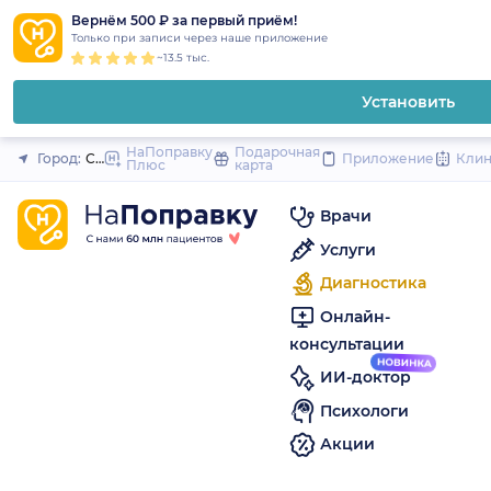
1
2
3
4
5
to
Вернём 500 ₽ за первый приём!
Закрыть
Только при записи через наше приложение
content
~13.5 тыс.
Установить
НаПоправку
Подарочная
Город:
Санкт-Петербург
Приложение
Кли
Плюс
карта
Врачи
Услуги
Диагностика
Онлайн-
консультации
ИИ-доктор
Психологи
Акции