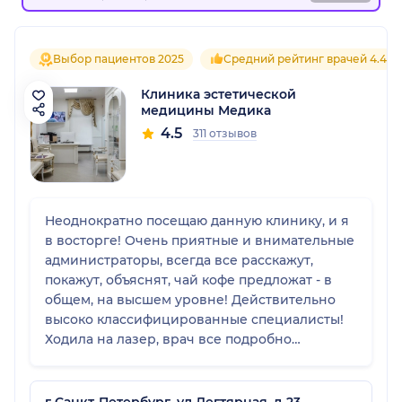
Выбор пациентов 2025
Средний рейтинг врачей 4.4
Клиника эстетической
медицины Медика
4.5
311 отзывов
Неоднократно посещаю данную клинику, и я
в восторге! Очень приятные и внимательные
администраторы, всегда все расскажут,
покажут, объяснят, чай кофе предложат - в
общем, на высшем уровне! Действительно
высоко классифицированные специалисты!
Ходила на лазер, врач все подробно
рассказала, объяснила ход процедуры, все
очень внимательно и качественно! К
посещению однозначно рекомендую! ❤️
г Санкт-Петербург, ул Дегтярная, д 23