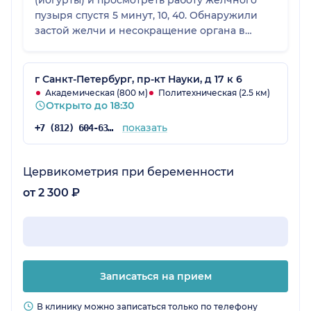
(йогурты) и просмотреть работу желчного
пузыря спустя 5 минут, 10, 40. Обнаружили
застой желчи и несокращение органа в
нужное время, таким образом выявили
причину высыпаний на лице. В клинике
очень вежливый персонал, подарили бонус
г Санкт-Петербург, пр-кт Науки, д 17 к 6
на следующий прием
Академическая (800 м)
Политехническая (2.5 км)
Открыто до 18:30
показать
+7 (812) 604-63-46
Цервикометрия при беременности
от 2 300 ₽
Записаться на прием
В клинику можно записаться только по телефону