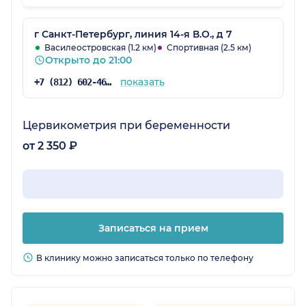
нужно именно определенное УЗИ, но мы
друг друга не до конца поняли, и в итоге мне
сделали полное УЗИ малого таза, то есть
г Санкт-Петербург, линия 14-я В.О., д 7
другую процедуру. Я оплатила, так как
Василеостровская (1.2 км)
Спортивная (2.5 км)
Открыто до 21:00
обследование уже было проведено, но
момент был не очень приятный. В остальном
показать
+7 (812) 602-46-34
к клинике претензий нет, общее
впечатление хорошее, пять баллов.
Цервикометрия при беременности
от 2 350 ₽
Записаться на прием
В клинику можно записаться только по телефону