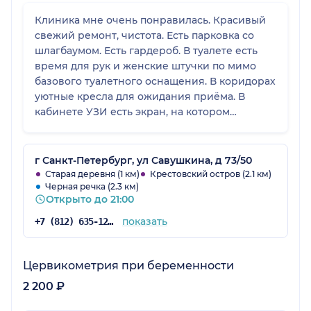
Клиника мне очень понравилась. Красивый
свежий ремонт, чистота. Есть парковка со
шлагбаумом. Есть гардероб. В туалете есть
время для рук и женские штучки по мимо
базового туалетного оснащения. В коридорах
уютные кресла для ожидания приёма. В
кабинете УЗИ есть экран, на котором
пациенту лежа удобно видеть, что смотрит
врач. Большая заметная вывеска, есть
указатели, где какая часть клиники.
г Санкт-Петербург, ул Савушкина, д 73/50
Старая деревня (1 км)
Крестовский остров (2.1 км)
Черная речка (2.3 км)
Открыто до 21:00
показать
+7 (812) 635-12-04
Цервикометрия при беременности
2 200 ₽