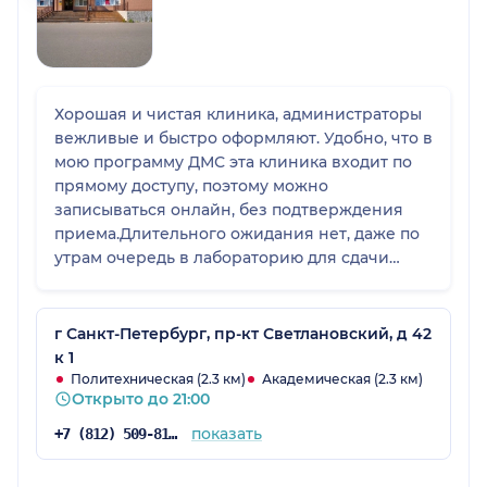
Хорошая и чистая клиника, администраторы
вежливые и быстро оформляют. Удобно, что в
мою программу ДМС эта клиника входит по
прямому доступу, поэтому можно
записываться онлайн, без подтверждения
приема.Длительного ожидания нет, даже по
утрам очередь в лабораторию для сдачи
анализов проходит довольно быстро. Из
минусов я бы поставила удаленность от
метро.
г Санкт-Петербург, пр-кт Светлановский, д 42
к 1
Политехническая (2.3 км)
Академическая (2.3 км)
Открыто до 21:00
показать
+7 (812) 509-81-75