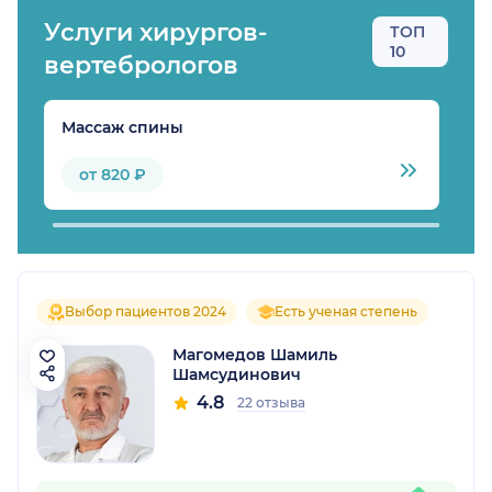
Услуги хирургов-
ТОП
10
вертебрологов
Массаж спины
М
от 820 ₽
Выбор пациентов 2024
Есть ученая степень
Магомедов Шамиль
Шамсудинович
4.8
22 отзыва