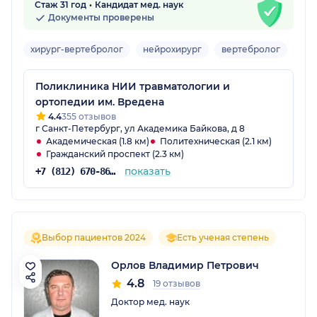
Стаж 31 год
Кандидат мед. наук
Документы проверены
хирург-вертебролог
нейрохирург
вертебролог
Взр
Поликлиника НИИ травматологии и
ортопедии им. Вредена
4.4
355 отзывов
г Санкт-Петербург, ул Академика Байкова, д 8
Академическая (1.8 км)
Политехническая (2.1 км)
Гражданский проспект (2.3 км)
показать
+7 (812) 670-86-70
Выбор пациентов 2024
Есть ученая степень
Орлов Владимир Петрович
4.8
19 отзывов
Доктор мед. наук