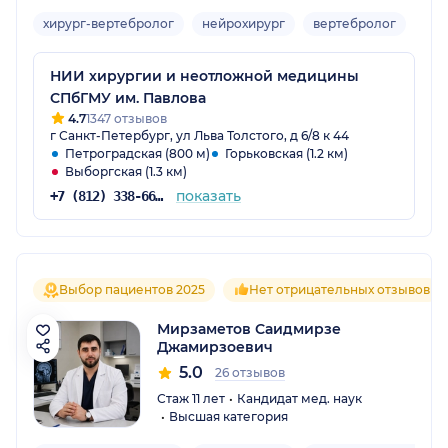
хирург-вертебролог
нейрохирург
вертебролог
Взр
НИИ хирургии и неотложной медицины
СПбГМУ им. Павлова
4.7
1347 отзывов
г Санкт-Петербург, ул Льва Толстого, д 6/8 к 44
Петроградская (800 м)
Горьковская (1.2 км)
Выборгская (1.3 км)
показать
+7 (812) 338-66-41
Выбор пациентов 2025
Нет отрицательных отзывов
Мирзаметов Саидмирзе
Джамирзоевич
5.0
26 отзывов
Стаж 11 лет
Кандидат мед. наук
Высшая категория