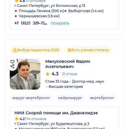
4.8
70 отзывов
г Санкт-Петербург, ул Боткинская, д 13
Площадь Ленина (300 м)
Выборгская (1.4 км)
Чернышевская (1.6 км)
показать
+7 (812) 329-71-59
Выбор пациентов 2025
Есть ученая степень
Мануковский Вадим
Анатольевич
4.3
21 отзыв
Стаж 33 года
Доктор мед. наук
Высшая категория
хирург-вертебролог
нейрохирург
вертебролог
Взр
НИИ Скорой помощи им. Джанелидзе
4.2
714 отзывов
г Санкт-Петербург, ул Будапештская, д 3
Международная (900 м)
Бухарестская (1.2 км)