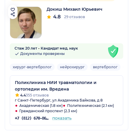
Докиш Михаил Юрьевич
4.8
29 отзывов
Стаж 20 лет
Кандидат мед. наук
Документы проверены
хирург-вертебролог
нейрохирург
вертебролог
хир
Поликлиника НИИ травматологии и
ортопедии им. Вредена
4.4
355 отзывов
г Санкт-Петербург, ул Академика Байкова, д 8
Академическая (1.8 км)
Политехническая (2.1 км)
Гражданский проспект (2.3 км)
показать
+7 (812) 670-86-70