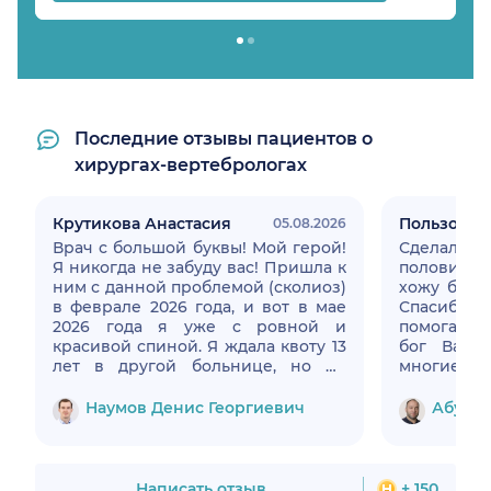
Последние отзывы пациентов о
хирургах-вертебрологах
Крутикова Анастасия
Пользоват
05.08.2026
Врач с большой буквы! Мой герой!
Сделал
Я никогда не забуду вас! Пришла к
половиной
ним с данной проблемой (сколиоз)
хожу без б
в феврале 2026 года, и вот в мае
Спасибо
2026 года я уже с ровной и
помогаете 
красивой спиной. Я ждала квоту 13
бог Вам крепкого здоровья на
лет в другой больнице, но не
многие мно
могла больше ждать и обратилась
к Денису Георгиевичу, так как
Наумов Денис Георгиевич
Абуков
начались некие проблемы и
дискомфорт. Сейчас уже август
2026 года, и я себя ощущаю
прекрасно, я забыла о жутких
Написать отзыв
+ 150