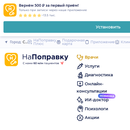
1
2
3
4
5
to
Вернём 500 ₽ за первый приём!
Закрыть
Только при записи через наше приложение
content
~13.5 тыс.
Установить
НаПоправку
Подарочная
Город:
Санкт-Петербург
Приложение
Кли
Плюс
карта
Врачи
Услуги
Диагностика
Онлайн-
консультации
ИИ-доктор
Психологи
Акции