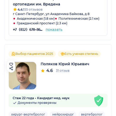
ортопедии им. Вредена
4.4
355 отзывов
г Санкт-Петербург, ул Академика Байкова, д 8
Академическая (1.8 км)
Политехническая (2.1 км)
Гражданский проспект (2.3 км)
показать
+7 (812) 670-86-70
Выбор пациентов 2025
Есть ученая степень
Поляков Юрий Юрьевич
4.6
31 отзыв
Стаж 22 года
Кандидат мед. наук
Документы проверены
хирург-вертебролог
нейрохирург
вертебролог
Взр