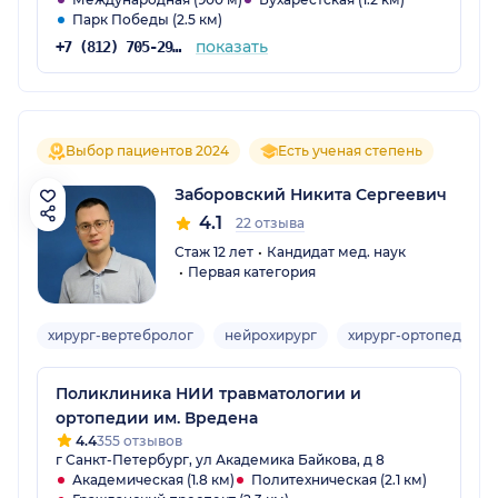
Парк Победы (2.5 км)
показать
+7 (812) 705-29-70
Выбор пациентов 2024
Есть ученая степень
Заборовский Никита Сергеевич
4.1
22 отзыва
Стаж 12 лет
Кандидат мед. наук
Первая категория
хирург-вертебролог
нейрохирург
хирург-ортопед
В
Поликлиника НИИ травматологии и
ортопедии им. Вредена
4.4
355 отзывов
г Санкт-Петербург, ул Академика Байкова, д 8
Академическая (1.8 км)
Политехническая (2.1 км)