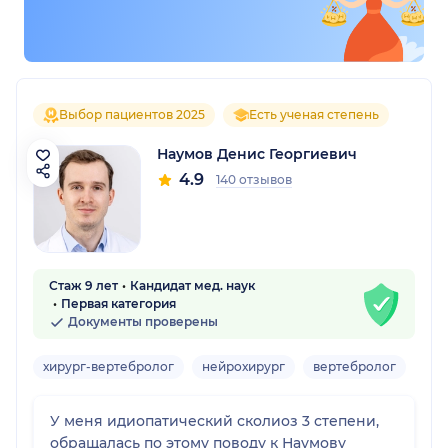
Выбор пациентов 2025
Есть ученая степень
Наумов Денис Георгиевич
4.9
140 отзывов
Стаж 9 лет
Кандидат мед. наук
Первая категория
Документы проверены
хирург-вертебролог
нейрохирург
вертебролог
Взр
У меня идиопатический сколиоз 3 степени,
обращалась по этому поводу к Наумову