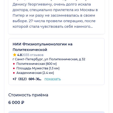
Денису Георгиевичу, очень долго искала
доктора, специально прилетела из Москвы в
Питер и ни разу не засомневалась в своем
выборе. 27 числа провели операцию, после
которой стала чувствовать себя намного
лучше, у меня наконец-то исчезла
асимметрия, реберный горб и вместе с ними
комплексы, бесконечна буду благодарна
НИИ Фтизиопульмонологии на
этому врачу и всем буду его рекомендовать,
Политехнической
золотые руки, спасибо большое!
4.8
2035 отзывов
г Санкт-Петербург, ул Политехническая, д 32
Политехническая (600 м)
Площадь Мужества (1.3 км)
Академическая (2.4 км)
показать
+7 (812) 604-36-34
Стоимость приёма
6 000 ₽