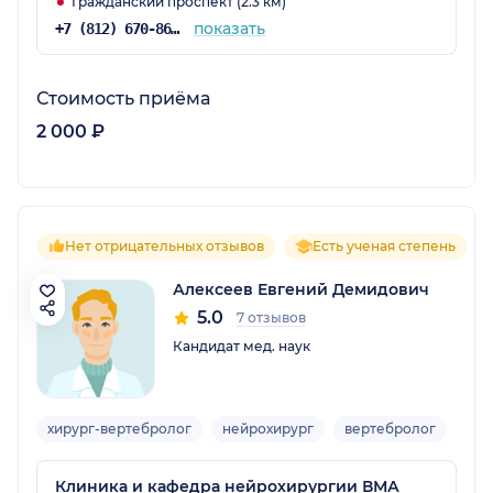
Гражданский проспект (2.3 км)
показать
+7 (812) 670-86-70
Стоимость приёма
2 000 ₽
Нет отрицательных отзывов
Есть ученая степень
Алексеев Евгений Демидович
5.0
7 отзывов
Кандидат мед. наук
хирург-вертебролог
нейрохирург
вертебролог
Взр
Клиника и кафедра нейрохирургии ВМА