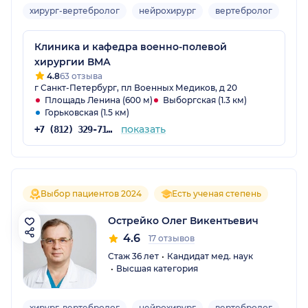
хирург-вертебролог
нейрохирург
вертебролог
Взр
Клиника и кафедра военно-полевой
хирургии ВМА
4.8
63 отзыва
г Санкт-Петербург, пл Военных Медиков, д 20
Площадь Ленина (600 м)
Выборгская (1.3 км)
Горьковская (1.5 км)
показать
+7 (812) 329-71-57
Выбор пациентов 2024
Есть ученая степень
Острейко Олег Викентьевич
4.6
17 отзывов
Стаж 36 лет
Кандидат мед. наук
Высшая категория
хирург-вертебролог
нейрохирург
вертебролог
Взр