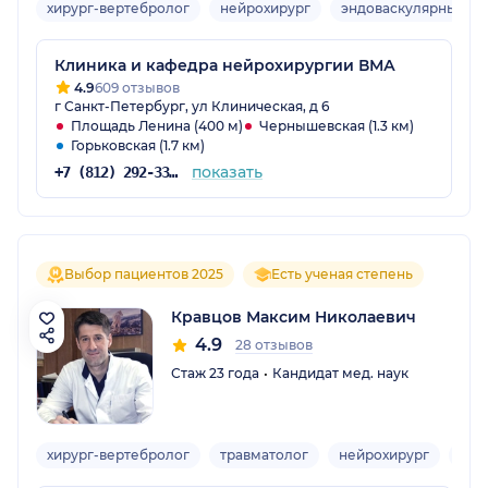
хирург-вертебролог
нейрохирург
эндоваскулярный хи
Клиника и кафедра нейрохирургии ВМА
4.9
609 отзывов
г Санкт-Петербург, ул Клиническая, д 6
Площадь Ленина (400 м)
Чернышевская (1.3 км)
Горьковская (1.7 км)
показать
+7 (812) 292-33-45
Выбор пациентов 2025
Есть ученая степень
Кравцов Максим Николаевич
4.9
28 отзывов
Стаж 23 года
Кандидат мед. наук
хирург-вертебролог
травматолог
нейрохирург
вер