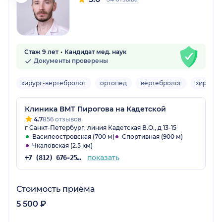
Стаж 9 лет
Кандидат мед. наук
Документы проверены
хирург-вертебролог
ортопед
вертебролог
хирург-
Клиника ВМТ Пирогова на Кадетской
4.7
856 отзывов
г Санкт-Петербург, линия Кадетская В.О., д 13-15
Василеостровская (700 м)
Спортивная (900 м)
Чкаловская (2.5 км)
показать
+7 (812) 676-25-25
Стоимость приёма
5 500 ₽