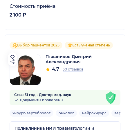
Стоимость приёма
2 100 ₽
Выбор пациентов 2025
Есть ученая степень
Пташников Дмитрий
Александрович
4.7
30 отзывов
Стаж 31 год
Доктор мед. наук
Документы проверены
хирург-вертебролог
онколог
нейрохирург
вертебр
Поликлиника НИИ травматологии и