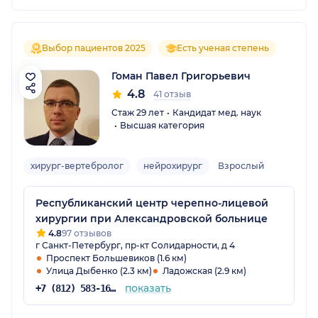
Выбор пациентов 2025
Есть ученая степень
Гоман Павел Григорьевич
4.8
41 отзыв
Стаж 29 лет
Кандидат мед. наук
Высшая категория
хирург-вертебролог
нейрохирург
Взрослый
Республиканский центр черепно-лицевой
хирургии при Александровской больнице
4.8
97 отзывов
г Санкт-Петербург, пр-кт Солидарности, д 4
Проспект Большевиков (1.6 км)
Улица Дыбенко (2.3 км)
Ладожская (2.9 км)
показать
+7 (812) 583-16-14