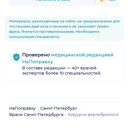
болях! Главное – дальше
заниматься здоровьем и зарядкой!
Уже спустя 1,5 месяца я вернулась
на работу. Денис Георгиевич, у вас
Материалы, размещённые на сайте, не предназначены для
просто золотые руки! Вы мой
постановки диагноза и лечения и не заменяют приём
герой. Вы осуществили мою самую
врача. Имеются противопоказания. Необходима
большую мечту.
консультация специалиста.
Проверено
медицинской редакцией
НаПоправку
В составе редакции — 40+ врачей-
экспертов более 10 специальностей.
НаПоправку
Санкт-Петербург
Врачи Санкт-Петербурга
Хирурги-вертебрологи