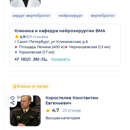
хирург-вертебролог
нейрохирург
вертебролог
Взр
Клиника и кафедра нейрохирургии ВМА
4.9
609 отзывов
г Санкт-Петербург, ул Клиническая, д 6
Площадь Ленина (400 м)
Чернышевская (1.3 км)
Горьковская (1.7 км)
показать
+7 (812) 292-33-45
Близко от метро
Коростелев Константин
Евгеньевич
4.7
23 отзыва
Высшая категория