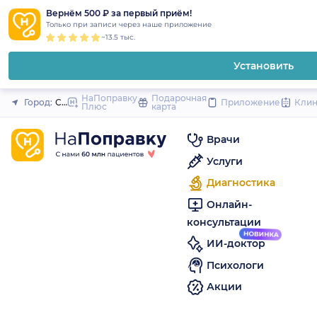
1
2
3
4
5
to
Вернём 500 ₽ за первый приём!
Закрыть
Только при записи через наше приложение
content
~13.5 тыс.
Установить
НаПоправку
Подарочная
Город:
Санкт-Петербург
Приложение
Кли
Плюс
карта
Врачи
Услуги
Диагностика
Онлайн-
консультации
ИИ-доктор
Психологи
Акции