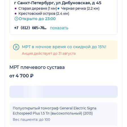
прошло спокойно и организованно.
г Санкт-Петербург, ул Дибуновская, д 45
Старая деревня (1 км)
Черная речка (2.2 км)
Крестовский остров (2.4 км)
Открыто до 23:00
показать
+7 (812) 605-70-67
МРТ в ночное время со скидкой до 15%!
Акция действует до 31 августа
МРТ плечевого сустава
от 4 700 ₽
Полуоткрытый томограф General Electric Signa
Echospeed Plus 1.5 Тл (высокопольный) (2013)
Вес пациента: до 100