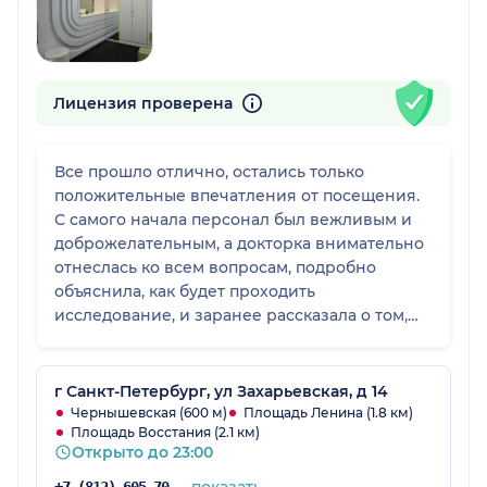
Лицензия проверена
Все прошло отлично, остались только
положительные впечатления от посещения.
С самого начала персонал был вежливым и
доброжелательным, а докторка внимательно
отнеслась ко всем вопросам, подробно
объяснила, как будет проходить
исследование, и заранее рассказала о том,
чего ожидать во время процедуры.
Благодаря этому я чувствовала себя
спокойно и уверенно. Само МРТ прошло
г Санкт-Петербург, ул Захарьевская, д 14
достаточно комфортно. Исследование
Чернышевская (600 м)
Площадь Ленина (1.8 км)
Площадь Восстания (2.1 км)
проводилось с заездом головой в аппарат,
Открыто до 23:00
поэтому немного переживала заранее, но на
практике все оказалось гораздо проще, чем я
показать
+7 (812) 605-70-67