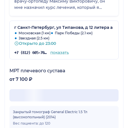
врачу-ортопеду Максиму Викторовичу, он
мне назначил курс лечения, который я
начала сразу же в этот же день:
физиолечение и инъекции, необходимые
для лечения медикаменты есть в клинике, в
г Санкт-Петербург, ул Типанова, д 12 литера а
аптеку идти не нужно. Я очень очень рада,
Московская (1 км)
Парк Победы (2.1 км)
Звездная (2.5 км)
что нашла такую замечательную клинику и
Открыто до 23:00
профессиональных врачей, также хочу
отметить работу всего персонала, все очень
показать
+7 (812) 605-70-67
доброжелательные, всё делается быстро,
нигде не нужно долго ждать, хотя пациентов
много, но благодаря слаженной работе
МРТ плечевого сустава
персонала клиники, никто не теряет время в
от 7 100 ₽
очереди, даже если помимо заранее
запланированных процедур, как у меня, ещё
и возникла необходимость в
незамедлительном начале лечения. Я
рекомендую эту клинику всем, кто
Закрытый томограф General Electric 1.5 Тл
нуждаетсяв медицинской помощи. Уровень
(высокопольный) (2014)
специалистов очень высокий. С уважением,
Вес пациента: до 120
Елена.