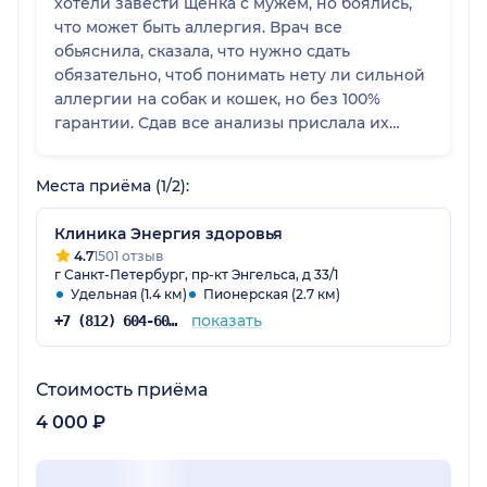
хотели завести щенка с мужем, но боялись,
что может быть аллергия. Врач все
обьяснила, сказала, что нужно сдать
обязательно, чтоб понимать нету ли сильной
аллергии на собак и кошек, но без 100%
гарантии. Сдав все анализы прислала их
врачу без дополнительного приема, сказали
что по анализам аллергии нет, но все равно
Места приёма (1/2):
нужно быть осторожным в данном вопросе.
Клиника Энергия здоровья
4.7
1501 отзыв
г Санкт-Петербург, пр-кт Энгельса, д 33/1
Удельная (1.4 км)
Пионерская (2.7 км)
показать
+7 (812) 604-60-52
Стоимость приёма
4 000 ₽