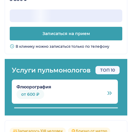
Записаться на прием
В клинику можно записаться только по телефону
Услуги пульмонологов
ТОП 10
Флюорография
Р
от 600 ₽
Записалось 108 человек
Близко от метро