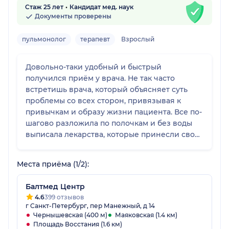
Стаж 25 лет
Кандидат мед. наук
Документы проверены
пульмонолог
терапевт
Взрослый
Довольно-таки удобный и быстрый
получился приём у врача. Не так часто
встретишь врача, который объясняет суть
проблемы со всех сторон, привязывая к
привычкам и образу жизни пациента. Все по-
шагово разложила по полочкам и без воды
выписала лекарства, которые принесли свои
положительные результаты . Обязательно
приду на повторный прием для закрепления
Места приёма (1/2):
проделанной работы.
Балтмед Центр
4.6
399 отзывов
г Санкт-Петербург, пер Манежный, д 14
Чернышевская (400 м)
Маяковская (1.4 км)
Площадь Восстания (1.6 км)