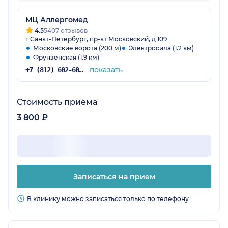
прием на профессиональном уровне. У меня,
как у пациентки, сформировалось полное
МЦ Аллергомед
доверие к Наталье Евгеньевне, как к доктору.
4.5
5407 отзывов
г Санкт-Петербург, пр-кт Московский, д 109
Московские ворота (200 м)
Электросила (1.2 км)
Фрунзенская (1.9 км)
показать
+7 (812) 602-60-33
Стоимость приёма
3 800 ₽
Записаться на прием
В клинику можно записаться только по телефону