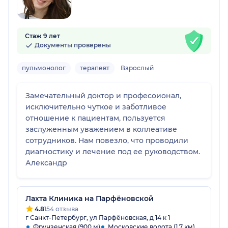
Стаж 9 лет
Документы проверены
пульмонолог
терапевт
Взрослый
Замечательный доктор и професоионал,
исключительно чуткое и заботливое
отношение к пациентам, пользуется
заслуженным уважением в коллеативе
сотрудников. Нам повезло, что проводили
диагностику и лечение под ее руководством.
Александр
Лахта Клиника на Парфёновской
4.8
154 отзыва
г Санкт-Петербург, ул Парфёновская, д 14 к 1
Фрунзенская (900 м)
Московские ворота (1.7 км)