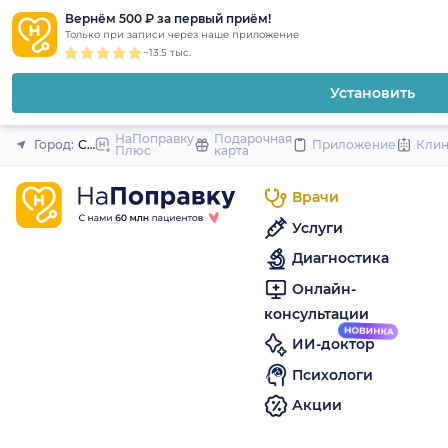
1
2
3
4
5
to
Вернём 500 ₽ за первый приём!
Закрыть
Только при записи через наше приложение
content
~13.5 тыс.
Установить
НаПоправку
Подарочная
Город:
Санкт-Петербург
Приложение
Кли
Плюс
карта
Врачи
Услуги
Диагностика
Онлайн-
консультации
ИИ-доктор
Психологи
Акции