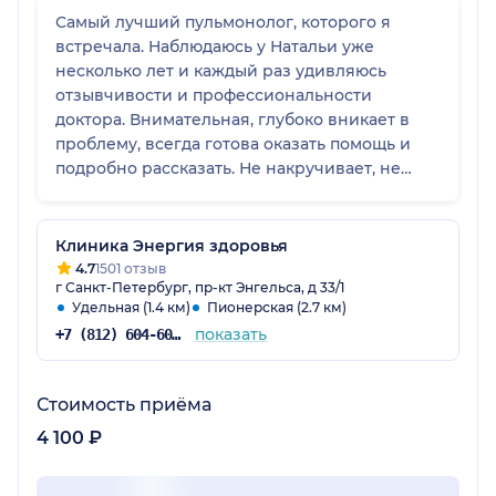
Самый лучший пульмонолог, которого я
встречала. Наблюдаюсь у Натальи уже
несколько лет и каждый раз удивляюсь
отзывчивости и профессиональности
доктора. Внимательная, глубоко вникает в
проблему, всегда готова оказать помощь и
подробно рассказать. Не накручивает, не
пугает - все по делу, не назначает лишних
анализов. Очень рада что в свое время
встретила такого врача. Спасибо!
Клиника Энергия здоровья
4.7
1501 отзыв
г Санкт-Петербург, пр-кт Энгельса, д 33/1
Удельная (1.4 км)
Пионерская (2.7 км)
показать
+7 (812) 604-60-52
Стоимость приёма
4 100 ₽