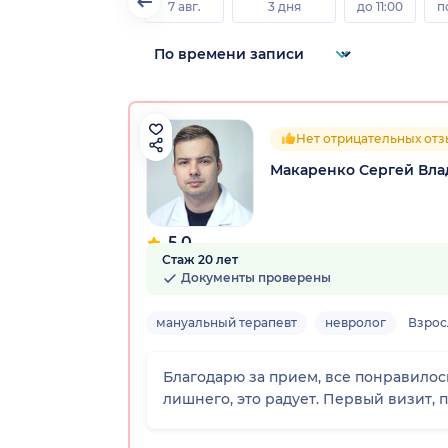
7 авг.
3 дня
до 11:00
п
Нет отрицательных от
Макаренко Сергей Вл
5.0
Стаж 20 лет
10 отзывов
Документы проверены
мануальный терапевт
невролог
Взро
Благодарю за прием, все понравилось
лишнего, это радует. Первый визит, 