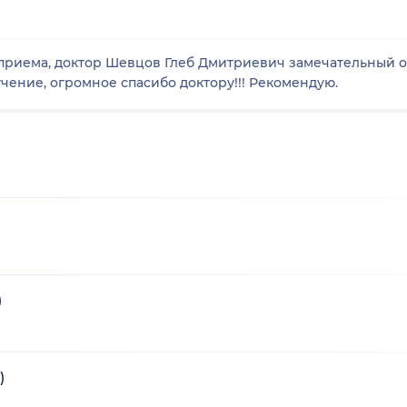
ктор Шевцов Глеб Дмитриевич замечательный очень внимательный, после его
гчение, огромное спасибо доктору!!! Рекомендую.
)
)
)