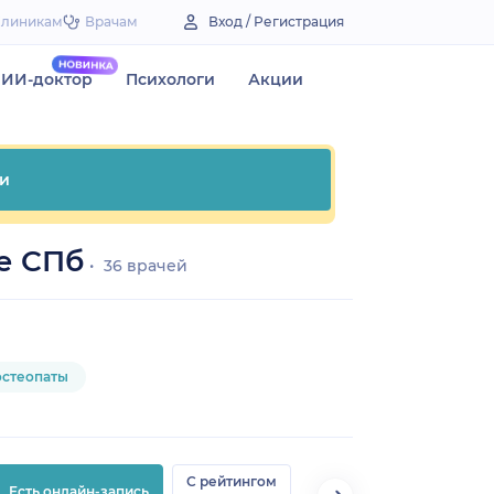
Клиникам
Врачам
Вход / Регистрация
ИИ-доктор
Психологи
Акции
и
е СПб
36 врачей
остеопаты
С рейтингом
Есть онлайн-запись