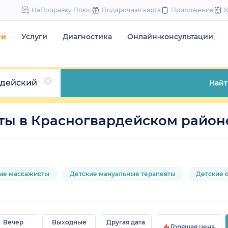
to
НаПоправку Плюс
Подарочная карта
Приложение
content
чи
Услуги
Диагностика
Онлайн-консультации
рдейский
Найт
ты в Красногвардейском район
ие массажисты
Детские мануальные терапевты
Детские 
Вечер
Выходные
Другая дата
Горящая цена