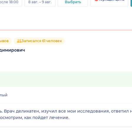
осле 18:00
8 авг. – 9 авг.
Выбрать
зывов
Записался 61 человек
адимирович
слый
. Врач деликатен, изучил все мои исследования, ответил 
посмотрим, как пойдет лечение.