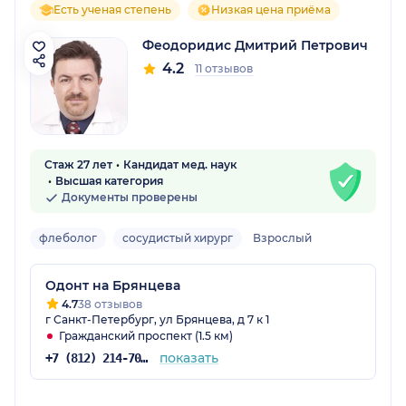
Есть ученая степень
Низкая цена приёма
Феодоридис Дмитрий Петрович
4.2
11 отзывов
Стаж 27 лет
Кандидат мед. наук
Высшая категория
Документы проверены
флеболог
сосудистый хирург
Взрослый
Одонт на Брянцева
4.7
38 отзывов
г Санкт-Петербург, ул Брянцева, д 7 к 1
Гражданский проспект (1.5 км)
показать
+7 (812) 214-70-82