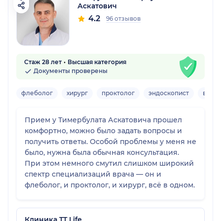
Аскатович
4.2
96 отзывов
Стаж 28 лет
Высшая категория
Документы проверены
флеболог
хирург
проктолог
эндоскопист
врач 
Прием у Тимербулата Аскатовича прошел
комфортно, можно было задать вопросы и
получить ответы. Особой проблемы у меня не
было, нужна была обычная консультация.
При этом немного смутил слишком широкий
спектр специализаций врача — он и
флеболог, и проктолог, и хирург, всё в одном.
Клиника TT Life