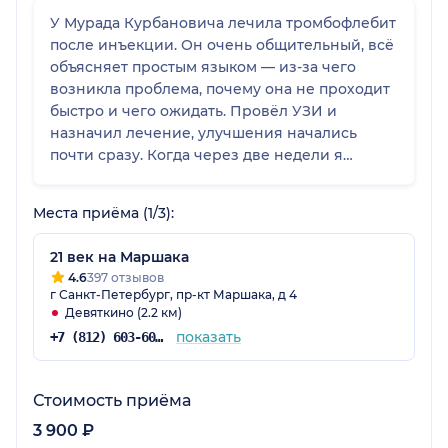
У Мурада Курбановича лечила тромбофлебит
после инъекции. Он очень общительный, всё
объясняет простым языком — из-за чего
возникла проблема, почему она не проходит
быстро и чего ожидать. Провёл УЗИ и
назначил лечение, улучшения начались
почти сразу. Когда через две недели я
пришла повторно, доктор сказал, что я зря
волновалась, и даже не взял оплату. На
Места приёма (1/3):
втором приёме меня приняли на полчаса
раньше, потому что врач был свободен. Могу
21 век на Маршака
его рекомендовать.
4.6
397 отзывов
г Санкт-Петербург, пр-кт Маршака, д 4
Девяткино (2.2 км)
показать
+7 (812) 603-60-42
Стоимость приёма
3 900 ₽