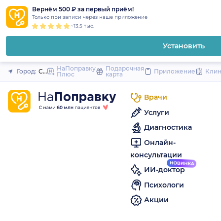
1
2
3
4
5
to
Вернём 500 ₽ за первый приём!
Закрыть
Только при записи через наше приложение
content
~13.5 тыс.
Установить
НаПоправку
Подарочная
Город:
Санкт-Петербург
Приложение
Кли
Плюс
карта
Врачи
Услуги
Диагностика
Онлайн-
консультации
ИИ-доктор
Психологи
Акции