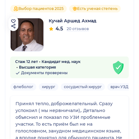
Выбор пациентов 2025
Есть ученая степень
Кучай Аршед Ахмад
4.5
20 отзывов
Стаж 12 лет
Кандидат мед. наук
Высшая категория
Документы проверены
флеболог
хирург
сосудистый хирург
врач УЗД
В
Принял тепло, доброжелательный. Сразу
успокоил ( мы нервничали),. Детально
объяснил и показал по УЗИ проблемные
участки. То есть приём был не на
голословном, занудном медицинском языке,
а вполне понятно для обычного пациента. Не