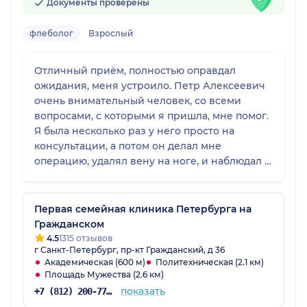
Документы проверены
флеболог
Взрослый
Отличный приём, полностью оправдал
ожидания, меня устроило. Петр Алексеевич
очень внимательный человек, со всеми
вопросами, с которыми я пришла, мне помог.
Я была несколько раз у него просто на
консультации, а потом он делал мне
операцию, удалял вену на ноге, и наблюдал в
послеоперационном восстановлении. Он дал
мне свои контакты и всегда был на связи.
Могу его рекомендовать как флеболога-
Первая семейная клиника Петербурга на
хирурга.
Гражданском
4.5
1315 отзывов
г Санкт-Петербург, пр-кт Гражданский, д 36
Академическая (600 м)
Политехническая (2.1 км)
Площадь Мужества (2.6 км)
показать
+7 (812) 200-77-54