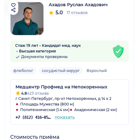
Ахадов Руслан Ахадович
5.0
17 отзывов
Стаж 19 лет
Кандидат мед. наук
Высшая категория
Документы проверены
флеболог
сосудистый хирург
Взрослый
Медцентр Профмед на Непокоренных
4.8
423 отзыва
г Санкт-Петербург, пр-кт Непокорённых, д 14 к 2
Площадь Мужества (800 м)
Политехническая (1.4 км)
Академическая (2 км)
показать
+7 (812) 416-05-66
Стоимость приёма