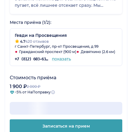
пугает, всё лишнее отсекает сразу. Мы
задавали вопросы То есть не продаёт
медуслуги, а действительно желает помочь и
Места приёма (1/2):
вылечить. Обязательно продолжим у него
наблюдаться дальше и верим в его
Гевди на Просвещения
профессионализм.!
4.7
420 отзывов
г Санкт-Петербург, пр-кт Просвещения, д 99
Гражданский проспект (900 м)
Девяткино (2.6 км)
показать
+7 (812) 603-63-52
Стоимость приёма
1 900 ₽
2 000 ₽
−5% от НаПоправку
Записаться на прием