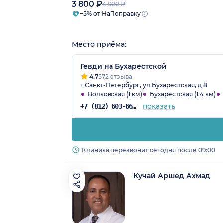
3 800 ₽
4 000 ₽
−5% от НаПоправку
Место приёма:
Гевди на Бухарестской
4.7
572 отзыва
г Санкт-Петербург, ул Бухарестская, д 8
Волковская (1 км)
Бухарестская (1.4 км)
показать
+7 (812) 603-66-35
Клиника перезвонит сегодня после 09:00
Кучай Аршед Ахмад