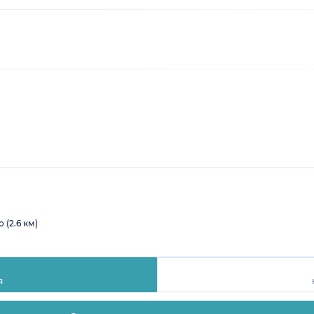
 (2.6 км)
я