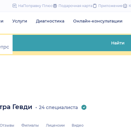
to
НаПоправку Плюс
Подарочная карта
Приложение
content
чи
Услуги
Диагностика
Онлайн-консультации
Найти
тра Гевди
24 специалиста
Отзывы
Филиалы
Лицензии
Видео