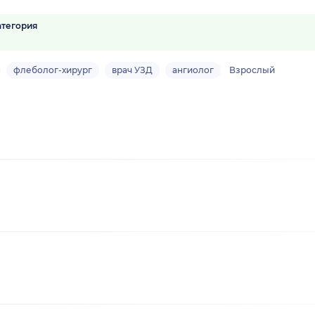
атегория
флеболог-хирург
врач УЗД
ангиолог
Взрослый