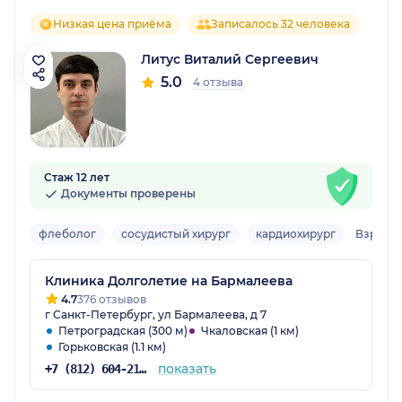
Низкая цена приёма
Записалось 32 человека
Литус Виталий Сергеевич
5.0
4 отзыва
Стаж 12 лет
Документы проверены
флеболог
сосудистый хирург
кардиохирург
Взросл
Клиника Долголетие на Бармалеева
4.7
376 отзывов
г Санкт-Петербург, ул Бармалеева, д 7
Петроградская (300 м)
Чкаловская (1 км)
Горьковская (1.1 км)
показать
+7 (812) 604-21-66