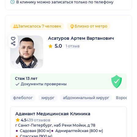
В клинику можно записаться только по телефону
Записалось 7 человек
Близко от метро
Асатуров Артем Вартанович
5.0
1 отзыв
Стаж 13 лет
Документы проверены
флеболог
хирург
абдоминальный хирург
Взрослый
Адамант Медицинская Клиника
4.5
439 отзывов
г Санкт-Петербург, наб Реки Мойки, д 78
Садовая (800 м)
Адмиралтейская (800 м)
Спасская (900 м)