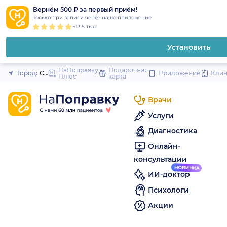
1
2
3
4
5
to
Вернём 500 ₽ за первый приём!
Закрыть
Только при записи через наше приложение
content
~13.5 тыс.
Установить
НаПоправку
Подарочная
Город:
Санкт-Петербург
Приложение
Кли
Плюс
карта
Врачи
Услуги
Диагностика
Онлайн-
консультации
ИИ-доктор
Психологи
Акции