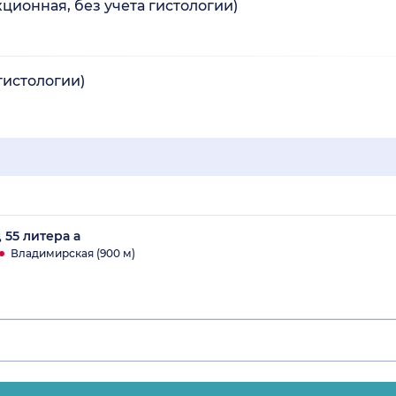
ионная, без учета гистологии)
гистологии)
 55 литера а
Владимирская (900 м)