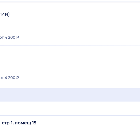
гии)
от 4 200 ₽
от 4 200 ₽
 стр 1, помещ 15