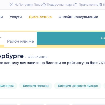
to
НаПоправку Плюс
Подарочная карта
Приложение
content
чи
Услуги
Диагностика
Онлайн-консультации
На
ербурге
418 клиник
ите клинику для записи на биопсии по рейтингу на базе 217
ишечника
Биопсия гортани
Биопсия мочевого пузыря