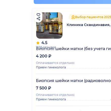
Выбор пациентов 202
Клиника Скандинавия,
4.5
1636 отзывов
Биопсия шейки матки (без учета ги
4 200 ₽
Оплачивается отдельно:
Прием гинеколога
Биопсия шейки матки (радиоволнов
7 500 ₽
Оплачивается отдельно:
Прием гинеколога