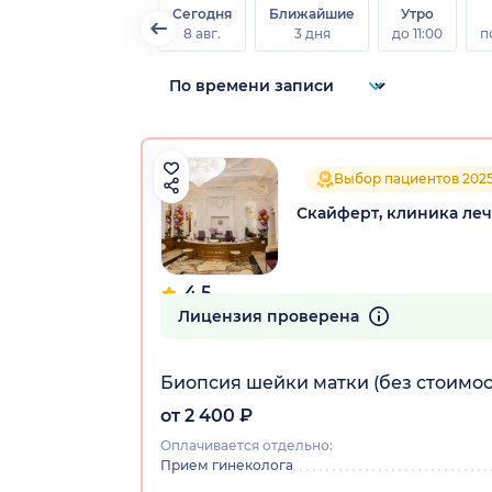
Сегодня
Ближайшие
Утро
8 авг.
3 дня
до 11:00
п
Выбор пациентов 202
Скайферт, клиника ле
4.5
196 отзывов
Лицензия проверена
Биопсия шейки матки (без стоимос
от 2 400 ₽
Оплачивается отдельно:
Прием гинеколога