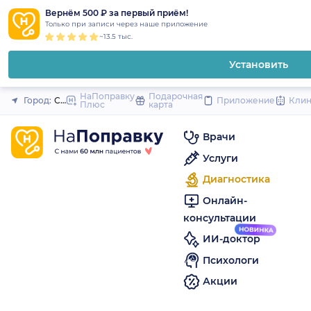
1
2
3
4
5
to
Вернём 500 ₽ за первый приём!
Закрыть
Только при записи через наше приложение
content
~13.5 тыс.
Установить
НаПоправку
Подарочная
Город:
Санкт-Петербург
Приложение
Кли
Плюс
карта
Врачи
Услуги
Диагностика
Онлайн-
консультации
ИИ-доктор
Психологи
Акции