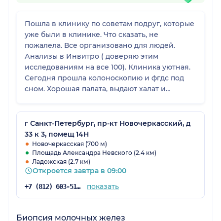
Пошла в клинику по советам подруг, которые
уже были в клинике. Что сказать, не
пожалела. Все организовано для людей.
Анализы в Инвитро ( доверяю этим
исследованиям на все 100). Клиника уютная.
Сегодня прошла колоноскопию и фгдс под
сном. Хорошая палата, выдают халат и
одноразовое белье. Все сделали быстро и
качественно. Очень слаженная бригада. И
самое главное: огромная благодарность
г Санкт-Петербург, пр-кт Новочеркасский, д
анестизиологам за их терпение и труд, у
33 к 3, помещ 14Н
меня проблемы огромные с венами, но они
Новочеркасская (700 м)
Площадь Александра Невского (2.4 км)
терпеливо искали и нашли‼️благодарна и
Ладожская (2.7 км)
приятной девушке доктору, которая провела
Откроется завтра в 09:00
процедуру на "5" баллов. Всем спасибо‼️
приду и в следующем году сюда!
показать
+7 (812) 603-51-60
Биопсия молочных желез