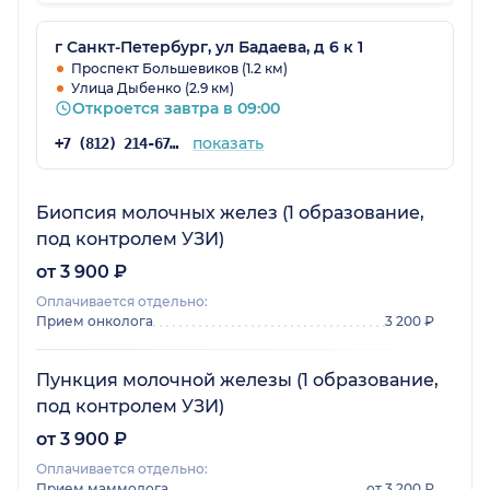
улучшения, благодарю клинику за таких
специалистов!
г Санкт-Петербург, ул Бадаева, д 6 к 1
Проспект Большевиков (1.2 км)
Улица Дыбенко (2.9 км)
Откроется завтра в 09:00
показать
+7 (812) 214-67-27
Биопсия молочных желез (1 образование,
под контролем УЗИ)
от 3 900 ₽
Оплачивается отдельно:
Прием онколога
3 200 ₽
Пункция молочной железы (1 образование,
под контролем УЗИ)
от 3 900 ₽
Оплачивается отдельно:
Прием маммолога
от 3 200 ₽