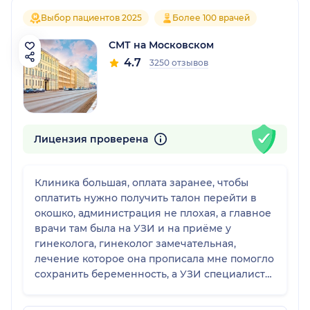
Выбор пациентов 2025
Более 100 врачей
СМТ на Московском
4.7
3250 отзывов
Лицензия проверена
Клиника большая, оплата заранее, чтобы
оплатить нужно получить талон перейти в
окошко, администрация не плохая, а главное
врачи там была на УЗИ и на приëме у
гинеколога, гинеколог замечательная,
лечение которое она прописала мне помогло
сохранить беременность, а УЗИ специалист
тоже хороший, все параметры были боизки с
реальным, но УЗИ чуть опоздали так как до