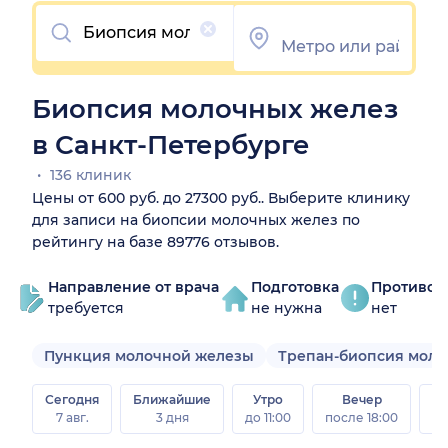
Очистить
Биопсия молочных желез
в Санкт-Петербурге
136 клиник
Цены от 600 руб. до 27300 руб.. Выберите клинику
для записи на биопсии молочных желез по
рейтингу на базе 89776 отзывов.
Направление от врача
Подготовка
Противоп
требуется
не нужна
нет
Пункция молочной железы
Трепан-биопсия мол
Сегодня
Ближайшие
Утро
Вечер
В
7 авг.
3 дня
до 11:00
после 18:00
8 а