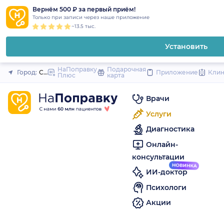
1
2
3
4
5
to
Вернём 500 ₽ за первый приём!
Закрыть
Только при записи через наше приложение
content
~13.5 тыс.
Установить
НаПоправку
Подарочная
Город:
Санкт-Петербург
Приложение
Кли
Плюс
карта
Врачи
Услуги
Диагностика
Онлайн-
консультации
ИИ-доктор
Психологи
Акции