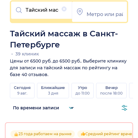
Очистить
Тайский массаж в Санкт-
Петербурге
39 клиник
Цены от 6500 руб. до 6500 руб.. Выберите клинику
для записи на тайский массаж по рейтингу на
базе 40 отзывов.
Сегодня
Ближайшие
Утро
Вечер
В
9 авг.
3 дня
до 11:00
после 18:00
8 а
23 года работаем на рынке
Средний рейтинг врачей 4