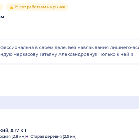
5
35 лет работаем на рынке
ом
офессиональна в своём деле. Без навязывания лишнего-вс
ндую Черкасову Татьяну Александровну!!! Только к ней!!!
й, д 17 к 1
ская (2.8 км)
Старая деревня (2.9 км)