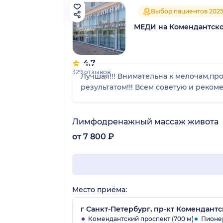
Выбор пациентов 202
МЕДИ на Комендантск
4.7
329 отзывов
Лучшая!!! Внимательна к мелочам,пр
результатом!!! Всем советую и рекоме
Лимфодренажный массаж живота
от 7 800 ₽
Место приёма:
г Санкт-Петербург, пр-кт Комендантски
Комендантский проспект (700 м)
Пионер