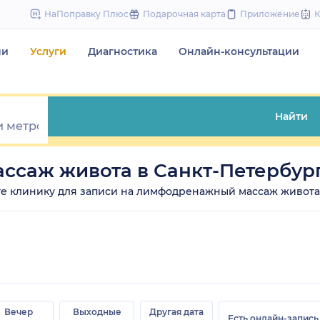
to
НаПоправку Плюс
Подарочная карта
Приложение
content
чи
Услуги
Диагностика
Онлайн-консультации
Найти
саж живота в Санкт-Петербур
рите клинику для записи на лимфодренажный массаж живота 
Вечер
Выходные
Другая дата
Есть онлайн-запись