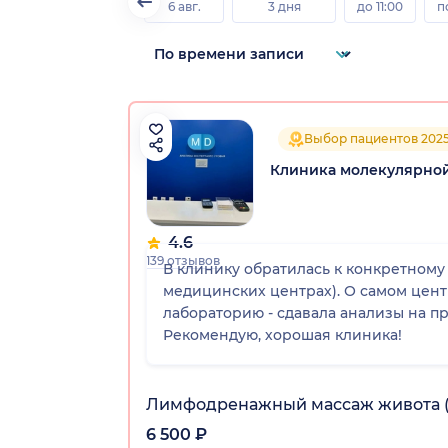
6 авг.
3 дня
до 11:00
п
Выбор пациентов 202
Клиника молекулярно
4.6
139 отзывов
В клинику обратилась к конкретному
медицинских центрах). О самом цен
лабораторию - сдавала анализы на п
Рекомендую, хорошая клиника!
Лимфодренажный массаж живота (
6 500 ₽