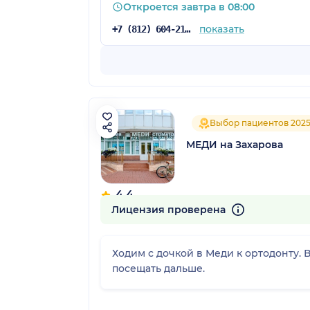
Откроется завтра в 08:00
показать
+7 (812) 604-21-60
Выбор пациентов 202
МЕДИ на Захарова
4.4
116 отзывов
Лицензия проверена
Ходим с дочкой в Меди к ортодонту. В клинике комфортно находиться, всё очень доброжелательно, начиная от гардеробщика, будем
посещать дальше.