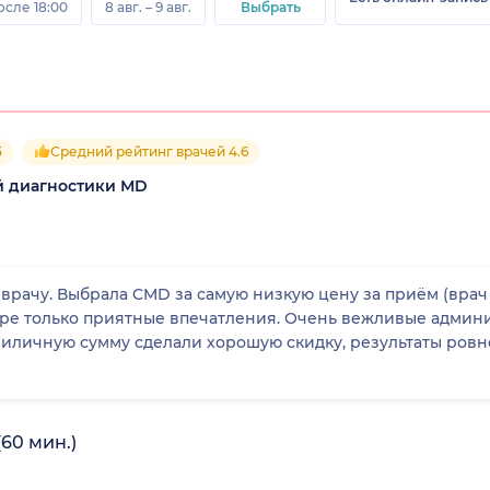
осле 18:00
8 авг. – 9 авг.
Выбрать
5
Средний рейтинг врачей 4.6
й диагностики МD
 врачу. Выбрала CMD за самую низкую цену за приём (вра
тре только приятные впечатления. Очень вежливые админ
риличную сумму сделали хорошую скидку, результаты ровно
60 мин.)