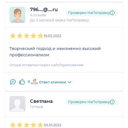
796....@....ru
Проверен НаПоправку
4 отзыва
До 5 записей через НаПоправку
1
2
3
4
5
19.03.2022
Творческий подход и неизменно высокий
профессионализм
Отзыв оставлен через сайт/приложение
0
Ответ клиники
Светлана
Проверен НаПоправку
1 отзыв
1
2
3
4
5
30.01.2022