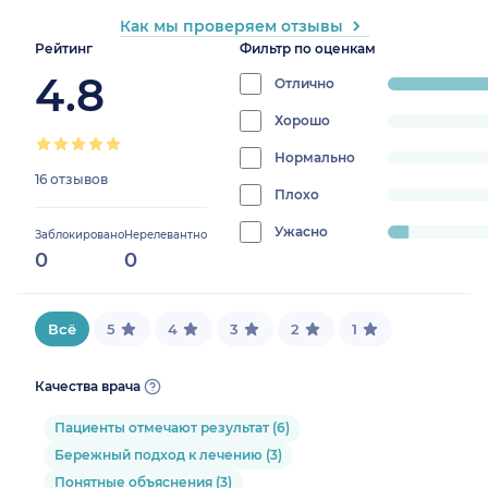
Как мы проверяем отзывы
Рейтинг
Фильтр по оценкам
4.8
Отлично
progress:
93.75%
Хорошо
progress:
0%
Нормально
progress:
16 отзывов
0%
Плохо
progress:
0%
Ужасно
progress:
Заблокировано
Нерелевантно
0
0
6.25%
Всё
5
4
3
2
1
Качества врача
Пациенты отмечают результат (6)
Бережный подход к лечению (3)
Понятные объяснения (3)