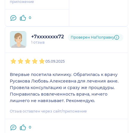
приложение
процедуры. Результат
радует, рекомендую!
0
+7xxxxxxxx72
Проверен НаПоправку
1 отзыв
1
2
3
4
5
05.09.2025
Впервые посетила клинику. Обратилась к врачу
Русакова Любовь Алексеевна для лечения акне.
Провела консультацию и сразу же процедуры.
Понравилась вовлеченность врача, ничего
лишнего не навязывает. Рекомендую.
Отзыв оставлен через сайт/приложение
0