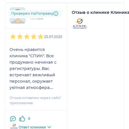
Отзыв о клинике Клиник
lut....@....ru
Проверен НаПоправку
1 отзыв
1
2
3
4
5
25.07.2025
Очень нравится
клиника "СПИК". Все
продумано начиная с
регистратуры. Вас
встречает вежливый
персонал, окружает
уютная атмосфера.
Клиника оснащена
Отзыв оставлен через сайт/
современным
приложение
оборудованием.
Отдельная
0
благодарность врачу
Русоковой Любови
Ответ клиники