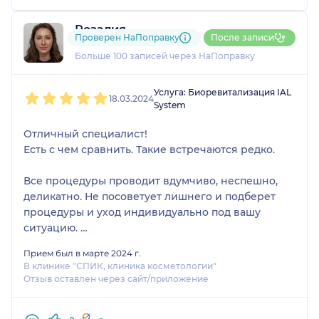
Розалия
Проверен НаПоправку
После записи
21 отзыв
Больше 100 записей через НаПоправку
1
2
3
4
5
Услуга: Биоревитализация IAL
18.03.2024
System
Отличный специалист!
Есть с чем сравнить. Такие встречаются редко.
Все процедуры проводит вдумчиво, неспешно,
деликатно. Не посоветует лишнего и подберет
процедуры и уход индивидуально под вашу
ситуацию.
Прием был в марте 2024 г.
Лично я вижу результаты проделанной работы и
В клинике "СПИК, клиника косметологии"
они меня радуют. К Русаковой Л. А. обратилась
Отзыв оставлен через сайт/приложение
поскольку были хорошие отзывы других
клиентов. И все это оказалось действительно так.