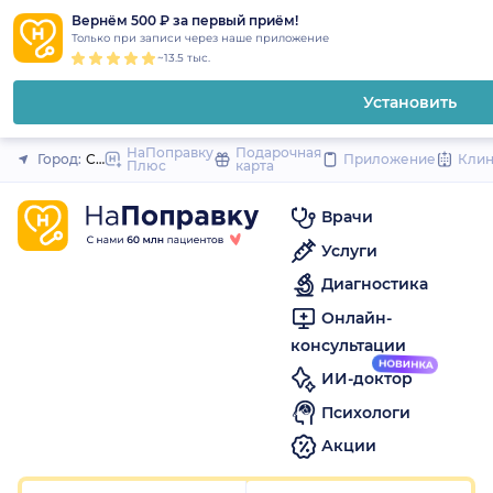
1
2
3
4
5
1
2
3
4
5
1
2
3
4
5
to
Вернём 500 ₽ за первый приём!
Закрыть
Только при записи через наше приложение
content
~13.5 тыс.
Установить
НаПоправку
Подарочная
Город:
Санкт-Петербург
Приложение
Кли
Плюс
карта
Врачи
Услуги
Диагностика
Онлайн-
консультации
ИИ-доктор
Психологи
Акции