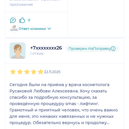
ценю, уважаю, доверяю
приложение
своему врачу Русаковой
Л.А. прекрасный
0
специалист, высокий
профессионал,
Ответ клиники
приятная в общении..
Эффективность
результатов без
+7xxxxxxxx26
Проверен НаПоправку
навязывания услуг.И
1 отзыв
клинику и врача
однозначно
1
2
3
4
5
рекомендую.
22.11.2025
Сегодня были на приёма у врача косметолога
Русаковой Любови Алексеевна. Хочу сказать
спасибо за подробную консультацию, за
проведённую процедуру smas - лифтинг.
Грамотный и приятный человек, что очень важно
для меня, это никаких навязанных и не нужных
процедур. Обязательно вернусь и продолжу
начатое. Спасибо.