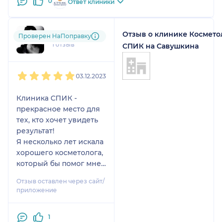
0
Ответ клиники
Приятно иметь дело с таким профессионалом ❤️
Рекомендую 👍
Отзыв о клинике Космето
ksksksenia
Проверен НаПоправку
1 отзыв
СПИК на Савушкина
1
2
3
4
5
03.12.2023
Клиника СПИК -
прекрасное место для
тех, кто хочет увидеть
результат!
Я несколько лет искала
хорошего косметолога,
который бы помог мне
справиться с моей
Отзыв оставлен через сайт/
проблемой - акне, но
приложение
кроме советов сдать
тысячу анализов и
1
полностью исключить