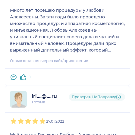
Много лет посещаю процедуры у Любови
Алексеевны. За эти годы было проведено
множество процедур: и аппаратная косметология,
и инъекционная. Любовь Алексеевна-
уникальный специалист своего дела и чуткий и
внимательный человек. Процедуры дали ярко
выраженный длительный эффект, который
нарастает со временем. Любовь Алексеевна-
Отзыв оставлен через сайт/приложение
Врач очень деликатный , аккуратный и работу
свою выполняет на 100%. Хочу добавить, что
Любовь Алексеевна - косметолог от Бога . Вы не
1
только не пожалеете при выборе этого
специалиста, но и останетесь очень довольны. Я
Iri....@....ru
нашла "своего" специалиста и теперь обращаюсь
Проверен НаПоправку
1 отзыв
только к ней! Всем рекомендую!!!!
1
2
3
4
5
27.01.2022
Мой доктор Русакова Любовь Алексеевна, мы с