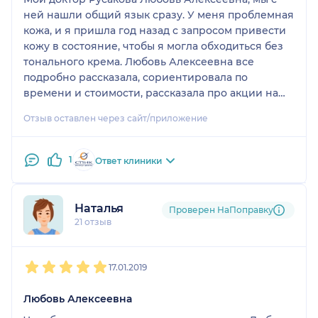
ней нашли общий язык сразу. У меня проблемная
кожа, и я пришла год назад с запросом привести
кожу в состояние, чтобы я могла обходиться без
тонального крема. Любовь Алексеевна все
подробно рассказала, сориентировала по
времени и стоимости, рассказала про акции на
подходящие процедуры и расписала мне план
Отзыв оставлен через сайт/приложение
лечения. Вот уже несколько месяцев я не
используемой тональный крем, так как в нем
пропала необходимость, и лицо свежее и
1
Ответ клиники
отдохнувшее
Наталья
Проверен НаПоправку
21 отзыв
1
2
3
4
5
17.01.2019
Любовь Алексеевна