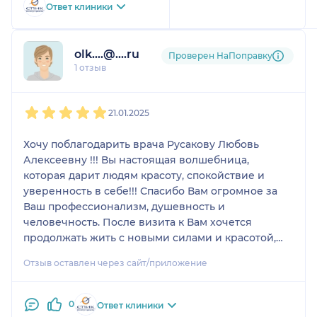
за помощь и поддержку.
Ответ клиники
Макарцева С.В.
olk....@....ru
Проверен НаПоправку
1 отзыв
1
2
3
4
5
21.01.2025
Хочу поблагодарить врача Русакову Любовь
Алексеевну !!! Вы настоящая волшебница,
которая дарит людям красоту, спокойствие и
уверенность в себе!!! Спасибо Вам огромное за
Ваш профессионализм, душевность и
человечность. После визита к Вам хочется
продолжать жить с новыми силами и красотой,
которую Вы нам дарите!!!! Благодарю Вас и весь
Отзыв оставлен через сайт/приложение
коллектив клиники косметологии
СПИК за профессионализм и доброе отношение к
нам! Желаю дальнейшего процветания и
0
Ответ клиники
развития.