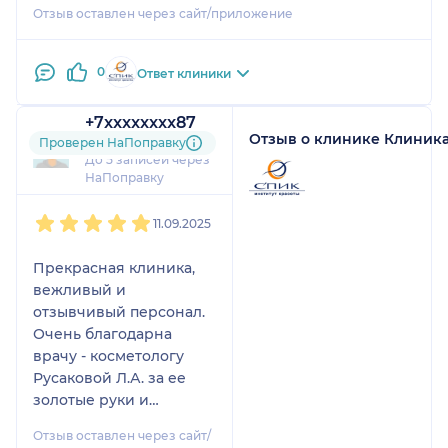
Отзыв оставлен через сайт/приложение
0
Ответ клиники
+7xxxxxxxx87
Отзыв о клинике Клиник
2 отзыва
Проверен НаПоправку
До 5 записей через
НаПоправку
1
2
3
4
5
11.09.2025
Прекрасная клиника,
вежливый и
отзывчивый персонал.
Очень благодарна
врачу - косметологу
Русаковой Л.А. за ее
золотые руки и
правильно
Отзыв оставлен через сайт/
подобранные