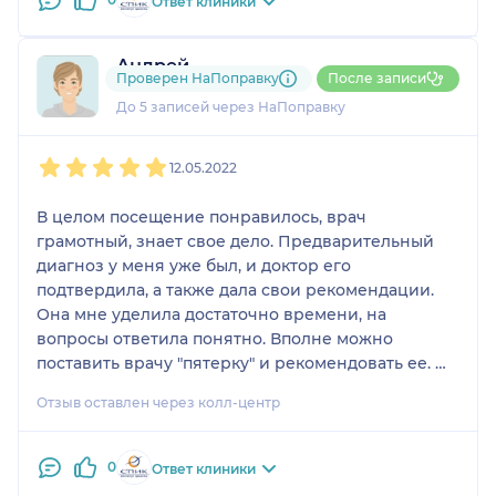
Ответ клиники
в клинике и просто
хочу плакать от счастья
- моя кожа стала чище,
Андрей
шрамики от прыщей
Проверен НаПоправку
После записи
1 отзыв
и
2 оценки
посветлели. Знакомые
До 5 записей через НаПоправку
подмечают, что кожа
1
2
3
4
5
выглядит красивой и
12.05.2022
здоровой (я, к слову,
совсем перестала
В целом посещение понравилось, врач
наносить тон сразу же).
грамотный, знает свое дело. Предварительный
Любовь Алексеевна -
диагноз у меня уже был, и доктор его
Специалист с большой
подтвердила, а также дала свои рекомендации.
буквы, готовый
Она мне уделила достаточно времени, на
помогать и лечить, и я
вопросы ответила понятно. Вполне можно
очень рада, что мне
поставить врачу "пятерку" и рекомендовать ее.
удалось попасть к ней.
Клиника новая, внутри все красиво и аккуратно,
Отзыв оставлен через колл-центр
приятно там находиться.
0
Ответ клиники