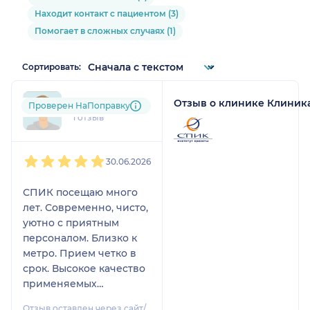
Находит контакт с пациентом (3)
Помогает в сложных случаях (1)
Сортировать:
Отзыв о клинике Клиник
mlu....@....ru
Проверен НаПоправку
1 отзыв
1
2
3
4
5
30.06.2026
СПИК посещаю много
лет. Современно, чисто,
уютно с приятным
персоналом. Близко к
метро. Прием четко в
срок. Высокое качество
применяемых
препаратов. Особенно
Отзыв оставлен через сайт/