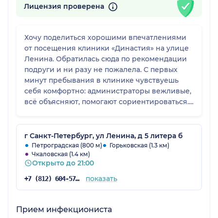
Лицензия проверена
Хочу поделиться хорошими впечатлениями
от посещения клиники «Династия» на улице
Ленина. Обратилась сюда по рекомендации
подруги и ни разу не пожалела. С первых
минут пребывания в клинике чувствуешь
себя комфортно: администраторы вежливые,
всё объясняют, помогают сориентироваться.
Сама клиника светлая, чистая, в зоне
ожидания приятно посидеть — можно налить
воды, почитать информационные брошюры,
г Санкт-Петербург, ул Ленина, д 5 литера б
обстановка совсем не стрессовая. Приём
Петроградская (800 м)
Горьковская (1.3 км)
Чкаловская (1.4 км)
прошёл отлично: врач не просто бегло
Открыто до 21:00
осмотрел, а действительно вник в ситуацию,
задал уточняющие вопросы, учёл
показать
+7 (812) 604-57-48
особенности моего состояния. Все
назначения и рекомендации были
аргументированы, ничего не осталось
Прием инфекциониста