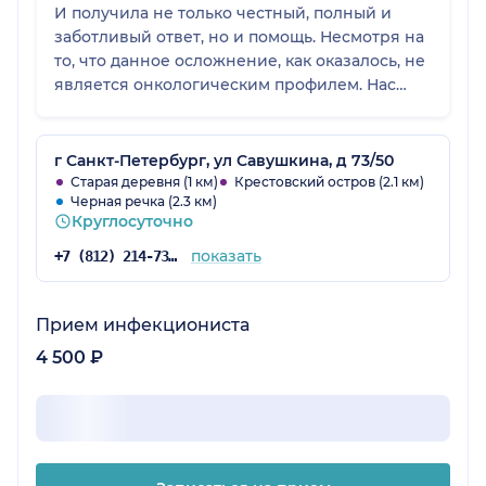
И получила не только честный, полный и
заботливый ответ, но и помощь. Несмотря на
то, что данное осложнение, как оказалось, не
является онкологическим профилем. Нас
быстро связали с замечательным
специалистом по данному вопросу и не
взяли никакой оплаты. Это было неожиданно
г Санкт-Петербург, ул Савушкина, д 73/50
и очень приятно. Такое ощущение, что в
Старая деревня (1 км)
Крестовский остров (2.1 км)
Черная речка (2.3 км)
Lahta onco работают не чужие люди и врачи,
Круглосуточно
выполняющие строго свою работу, а
заботливые и неравнодушные близкие,
показать
+7 (812) 214-73-59
готовые помочь и поделиться любой
информацией, которая реально помогает. Со
мной связывались и уточняли, все ли в
Прием инфекциониста
порядке, нужно ли что-то еще. Очень тепло
4 500 ₽
от такого отношения. Искренне рекомендую
это замечательное место. И даже справочное
здесь называется Служба заботы о клиентах.
И полностью оправдывает свое название.
Огромное спасибо за помощь! И за