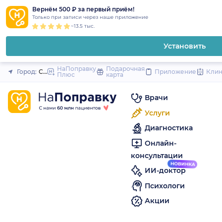
1
2
3
4
5
to
Вернём 500 ₽ за первый приём!
Закрыть
Только при записи через наше приложение
content
~13.5 тыс.
Установить
НаПоправку
Подарочная
Город:
Санкт-Петербург
Приложение
Кли
Плюс
карта
Врачи
Услуги
Диагностика
Онлайн-
консультации
ИИ-доктор
Психологи
Акции