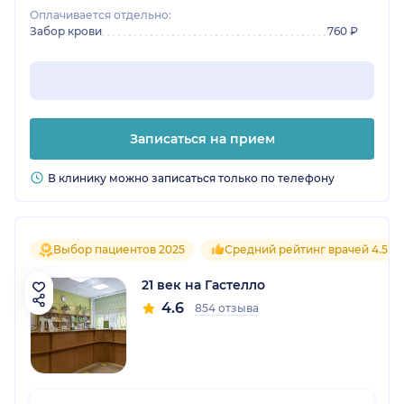
была под контролем – заходил и доктор, и
Оплачивается отдельно:
анестезиолог. При выписке еще и Грамоту
Забор крови
760 ₽
дали как самой смелой и отважной девочке.
Кто еще думает, где качественно и
безболезненно удалить ребенку аденоиды –
искренняя рекомендация.
Записаться на прием
В клинику можно записаться только по телефону
Выбор пациентов 2025
Средний рейтинг врачей 4.5
21 век на Гастелло
4.6
854 отзыва