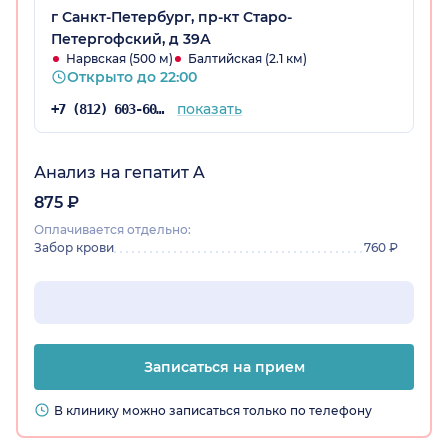
отзванивается, договариваемся о времени.
г Санкт-Петербург, пр-кт Старо-
Всегда приходили очень позитивные
Петергофский, д 39А
девушки, без опозданий, все делали быстро,
Нарвская (500 м)
Балтийская (2.1 км)
Открыто до 22:00
с минимальным стрессом для малышей.
Делала прививку ребенку: осмотр врача
показать
+7 (812) 603-60-42
входит в стоимость. Первый раз пришли
раньше положенного интервала между
вакцинациями: оплачивать ничего не
Анализ на гепатит A
пришлось, хотя врач осмотрел ребенка и
875 ₽
правильно высчитал дату прививки.
Оплачивается отдельно:
Забор крови
760 ₽
Записаться на прием
В клинику можно записаться только по телефону