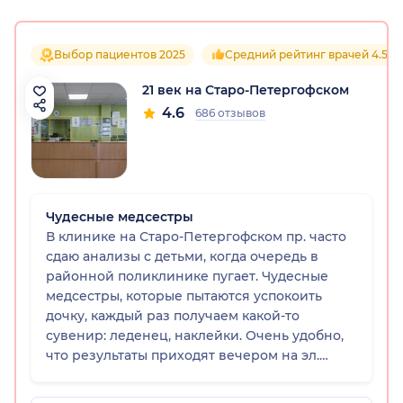
Выбор пациентов 2025
Средний рейтинг врачей 4.5
21 век на Старо-Петергофском
4.6
686 отзывов
Чудесные медсестры
В клинике на Старо-Петергофском пр. часто
сдаю анализы с детьми, когда очередь в
районной поликлинике пугает. Чудесные
медсестры, которые пытаются успокоить
дочку, каждый раз получаем какой-то
сувенир: леденец, наклейки. Очень удобно,
что результаты приходят вечером на эл.
почту. Пару раз вызывала мед. сестру на дом
для забора крови: вечером сестра