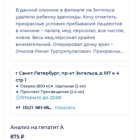
В данной клинике в филиале на Энгельса
удаляли ребенку аденоиды. Хочу отметить
прекрасные условия пребывания пациентов
в клинике – палата, мед. персонал, все чистое,
новое. Весь мед.персонал крайне
внимательный. Оперировал дочку врач –
Очилов Ринат Турсунпулатович. Прекрасный,
компетентный доктор – все четко и по
существу. Перед принятием решения, где
оперироваться – получили множество
г Санкт-Петербург, пр-кт Энгельса, д 107 к 4
рекомендаций оперироваться именно у него
стр 1
и действительно все прошло замечательно.
Озерки (800 м)
Удельная (2 км)
Проспект Просвещения (2.4 км)
Дочка ничего не поняла – утром приехали,
Открыто до 22:00
разместились в палате, ей принесли пазлы
играть, пришел анестезиолог – подробно
показать
+7 (812) 603-60-42
пообщались и дочь забрали в операционную.
Через минут 45 ее доставили в палату, как
проснулась получила вкусное мороженое.
Анализ на гепатит A
Пока дочь отходила от наркоза она все время
875 ₽