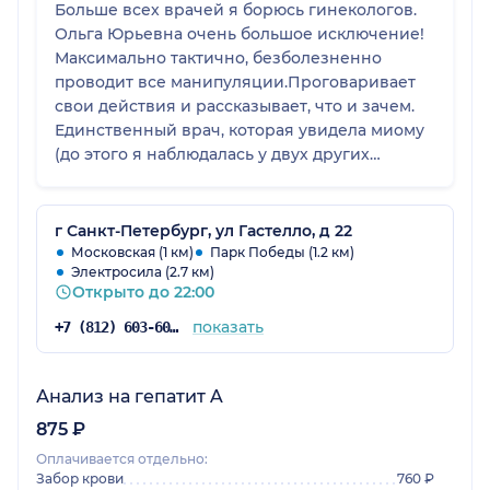
Больше всех врачей я борюсь гинекологов.
Ольга Юрьевна очень большое исключение!
Максимально тактично, безболезненно
проводит все манипуляции.Проговаривает
свои действия и рассказывает, что и зачем.
Единственный врач, которая увидела миому
(до этого я наблюдалась у двух других
специалистов в дорогостоящей клинике)
Провели лечение, перед планированием
беременности. В беременность не было
г Санкт-Петербург, ул Гастелло, д 22
никаких проблем. Однозначно я еще
Московская (1 км)
Парк Победы (1.2 км)
Электросила (2.7 км)
вернусь!
Открыто до 22:00
показать
+7 (812) 603-60-42
Анализ на гепатит A
875 ₽
Оплачивается отдельно:
Забор крови
760 ₽