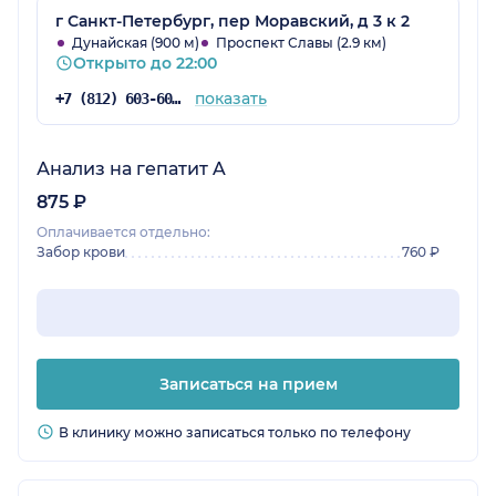
администраторы,но сейчас,кажется,все ок. В
г Санкт-Петербург, пер Моравский, д 3 к 2
остальном одни плюсы. Врачи,все что нам
Дунайская (900 м)
Проспект Славы (2.9 км)
Открыто до 22:00
попадались грамотные,доброжелательные
,ни разу в этой клинике нам не навязывали
показать
+7 (812) 603-60-42
ненужные исследования или анализы,а в
спорных моментах,когда лечение не давало
сразу эффекта,,врач готов был принять даже
Анализ на гепатит A
без записи между пациентами,чтобы
875 ₽
скорректировать назначения.
Оплачивается отдельно:
Забор крови
760 ₽
Записаться на прием
В клинику можно записаться только по телефону