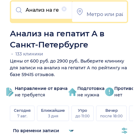
Очистить
Анализ на гепатит A в
Санкт-Петербурге
133 клиники
Цены от 600 руб. до 2900 руб.. Выберите клинику
для записи на анализ на гепатит А по рейтингу на
базе 59415 отзывов.
Направление от врача
Подготовка
Противоп
не требуется
не нужна
нет
Сегодня
Ближайшие
Утро
Вечер
В
7 авг.
3 дня
до 11:00
после 18:00
8 а