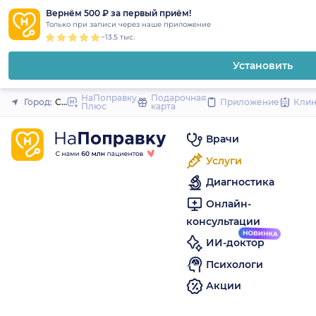
1
2
3
4
5
to
Вернём 500 ₽ за первый приём!
Закрыть
Только при записи через наше приложение
content
~13.5 тыс.
Установить
НаПоправку
Подарочная
Город:
Санкт-Петербург
Приложение
Кли
Плюс
карта
Врачи
Услуги
Диагностика
Онлайн-
консультации
ИИ-доктор
Психологи
Акции