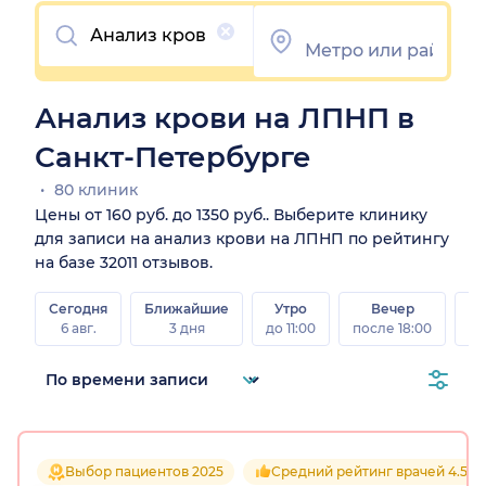
Очистить
Анализ крови на ЛПНП в
Санкт-Петербурге
80 клиник
Цены от 160 руб. до 1350 руб.. Выберите клинику
для записи на анализ крови на ЛПНП по рейтингу
на базе 32011 отзывов.
Сегодня
Ближайшие
Утро
Вечер
В
6 авг.
3 дня
до 11:00
после 18:00
8 а
Выбор пациентов 2025
Средний рейтинг врачей 4.5