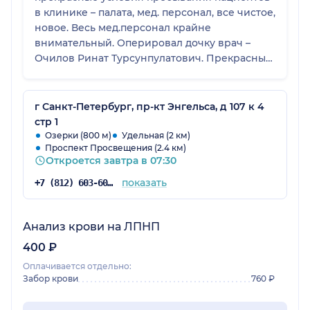
в клинике – палата, мед. персонал, все чистое,
новое. Весь мед.персонал крайне
внимательный. Оперировал дочку врач –
Очилов Ринат Турсунпулатович. Прекрасный,
компетентный доктор – все четко и по
существу. Перед принятием решения, где
оперироваться – получили множество
г Санкт-Петербург, пр-кт Энгельса, д 107 к 4
рекомендаций оперироваться именно у него
стр 1
и действительно все прошло замечательно.
Озерки (800 м)
Удельная (2 км)
Проспект Просвещения (2.4 км)
Дочка ничего не поняла – утром приехали,
Откроется завтра в 07:30
разместились в палате, ей принесли пазлы
играть, пришел анестезиолог – подробно
показать
+7 (812) 603-60-42
пообщались и дочь забрали в операционную.
Через минут 45 ее доставили в палату, как
проснулась получила вкусное мороженое.
Анализ крови на ЛПНП
Пока дочь отходила от наркоза она все время
400 ₽
была под контролем – заходил и доктор, и
Оплачивается отдельно:
анестезиолог. При выписке еще и Грамоту
Забор крови
760 ₽
дали как самой смелой и отважной девочке.
Кто еще думает, где качественно и