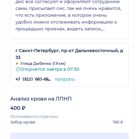
дмс все согласуют и оформляют сотрудники
сами, присылают смс. так же очень нравится,
что есть приложение, в котором очень
удобно можно отслеживать информацию о
прошедших приемах, видеть записи,
находить назначения и прочую необходимую
информацию. из минусов, но это не
проблема клиники, но часто плохо дело
г Санкт-Петербург, пр-кт Дальневосточный, д
обстоит с парковкой рядом, особенно в
33
выходные дни
Улица Дыбенко (1.9 км)
Откроется завтра в 07:30
показать
+7 (812) 603-60-42
Анализ крови на ЛПНП
400 ₽
Оплачивается отдельно:
Забор крови
760 ₽