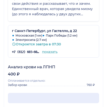
свои действия и рассказывает, что и зачем.
Единственный врач, которая увидела миому
(до этого я наблюдалась у двух других
специалистов в дорогостоящей клинике)
Провели лечение, перед планированием
беременности. В беременность не было
г Санкт-Петербург, ул Гастелло, д 22
никаких проблем. Однозначно я еще
Московская (1 км)
Парк Победы (1.2 км)
Электросила (2.7 км)
вернусь!
Откроется завтра в 07:30
показать
+7 (812) 603-60-42
Анализ крови на ЛПНП
400 ₽
Оплачивается отдельно:
Забор крови
760 ₽