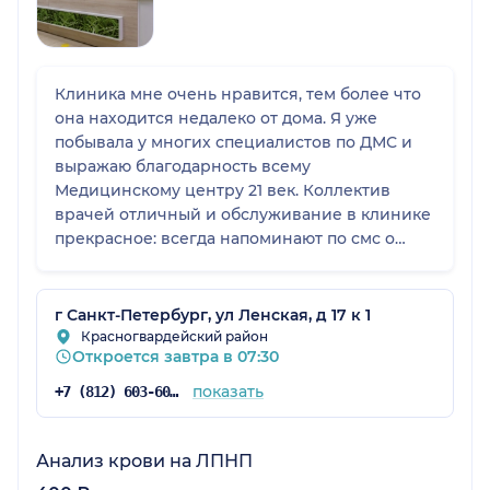
Клиника мне очень нравится, тем более что
она находится недалеко от дома. Я уже
побывала у многих специалистов по ДМС и
выражаю благодарность всему
Медицинскому центру 21 век. Коллектив
врачей отличный и обслуживание в клинике
прекрасное: всегда напоминают по смс о
предстоящем визите, приёмы начинаются
вовремя, в клинике всегда чисто и уютно,
атмосфера замечательная, девушки на
г Санкт-Петербург, ул Ленская, д 17 к 1
ресепшен улыбчивые и приветливые.
Красногвардейский район
Откроется завтра в 07:30
показать
+7 (812) 603-60-42
Анализ крови на ЛПНП