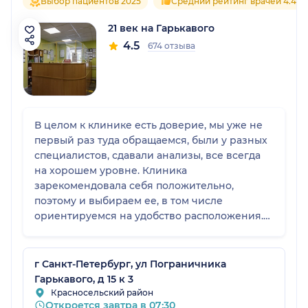
Выбор пациентов 2025
Средний рейтинг врачей 4.4
21 век на Гарькавого
4.5
674 отзыва
В целом к клинике есть доверие, мы уже не
первый раз туда обращаемся, были у разных
специалистов, сдавали анализы, все всегда
на хорошем уровне. Клиника
зарекомендовала себя положительно,
поэтому и выбираем ее, в том числе
ориентируемся на удобство расположения.
Единственный момент, хотелось бы, чтобы в
филиале на Казакова было больше
специалистов. Например, когда понадобился
г Санкт-Петербург, ул Пограничника
пульмонолог, его там не оказалось, также
Гарькавого, д 15 к 3
нельзя сделать рентген. Хотелось бы, чтобы
Красносельский район
Откроется завтра в 07:30
со временем это расширили, потому что сам