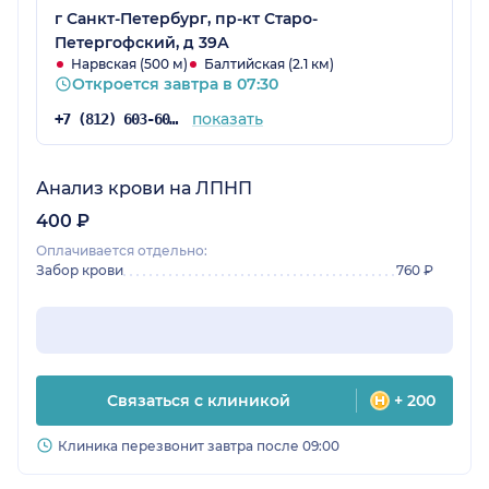
отзванивается, договариваемся о времени.
г Санкт-Петербург, пр-кт Старо-
Всегда приходили очень позитивные
Петергофский, д 39А
девушки, без опозданий, все делали быстро,
Нарвская (500 м)
Балтийская (2.1 км)
Откроется завтра в 07:30
с минимальным стрессом для малышей.
Делала прививку ребенку: осмотр врача
показать
+7 (812) 603-60-42
входит в стоимость. Первый раз пришли
раньше положенного интервала между
вакцинациями: оплачивать ничего не
Анализ крови на ЛПНП
пришлось, хотя врач осмотрел ребенка и
400 ₽
правильно высчитал дату прививки.
Оплачивается отдельно:
Забор крови
760 ₽
Связаться с клиникой
+ 200
Клиника перезвонит завтра после 09:00