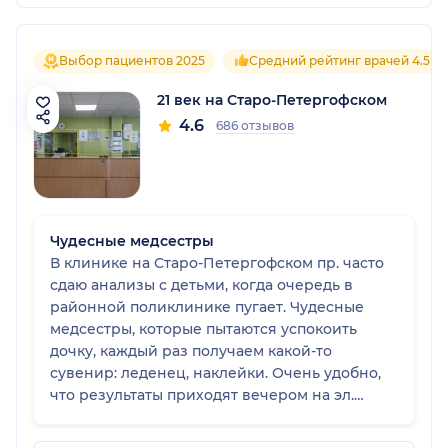
Выбор пациентов 2025
Средний рейтинг врачей 4.5
21 век на Старо-Петергофском
4.6
686 отзывов
Чудесные медсестры
В клинике на Старо-Петергофском пр. часто
сдаю анализы с детьми, когда очередь в
районной поликлинике пугает. Чудесные
медсестры, которые пытаются успокоить
дочку, каждый раз получаем какой-то
сувенир: леденец, наклейки. Очень удобно,
что результаты приходят вечером на эл.
почту. Пару раз вызывала мед. сестру на дом
для забора крови: вечером сестра