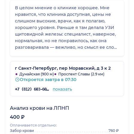
В целом мнение о клинике хорошее. Мне
нравится, что клиника доступная, цены не
слишком высокие, врачи, как я полагаю,
хорошего уровня. Раньше я там делала УЗИ
щитовидной железы: специалист, наверное,
нормальная, но не понравилось, как она
разговаривала — вежливо, но смысл ее слов
был неприятный. При этом у меня был
хороший опыт с неврологом для мамы: у нее
был опоясывающий герпес, врач помог, и
г Санкт-Петербург, пер Моравский, д 3 к 2
было удобно, что можно было звонить ему с
Дунайская (900 м)
Проспект Славы (2.9 км)
Откроется завтра в 07:30
вопросами и корректировать лечение по
телефону.
показать
+7 (812) 603-60-42
Анализ крови на ЛПНП
400 ₽
Оплачивается отдельно:
Забор крови
760 ₽