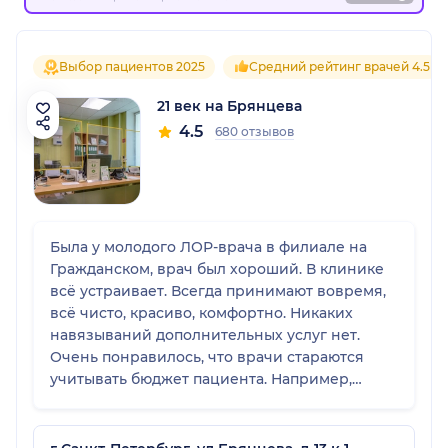
Выбор пациентов 2025
Средний рейтинг врачей 4.5
21 век на Брянцева
4.5
680 отзывов
Была у молодого ЛОР-врача в филиале на
Гражданском, врач был хороший. В клинике
всё устраивает. Всегда принимают вовремя,
всё чисто, красиво, комфортно. Никаких
навязываний дополнительных услуг нет.
Очень понравилось, что врачи стараются
учитывать бюджет пациента. Например,
аллерголог прямо говорила, какие
обследования можно не делать, если нет
необходимости.