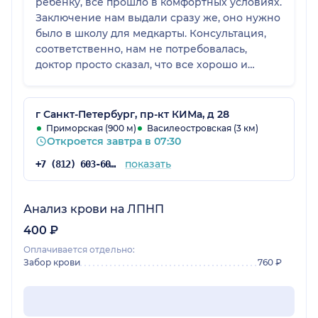
ребенку, все прошло в комфортных условиях.
Заключение нам выдали сразу же, оно нужно
было в школу для медкарты. Консультация,
соответственно, нам не потребовалась,
доктор просто сказал, что все хорошо и
предоставил результаты. Записалась я
быстро, администраторы в клинике были
приветливые. В этом медицинском центре
г Санкт-Петербург, пр-кт КИМа, д 28
мы были первый раз, и все удачно.
Приморская (900 м)
Василеостровская (3 км)
Откроется завтра в 07:30
показать
+7 (812) 603-60-42
Анализ крови на ЛПНП
400 ₽
Оплачивается отдельно:
Забор крови
760 ₽