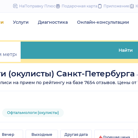
to
НаПоправку Плюс
Подарочная карта
Приложение
content
чи
Услуги
Диагностика
Онлайн-консультации
Найти
и (окулисты) Санкт-Петербурга
иси на прием по рейтингу на базе 7654 отзывов. Цены от 13
Офтальмологи (окулисты)
Вечер
Выходные
Другая дата
Горящая цена