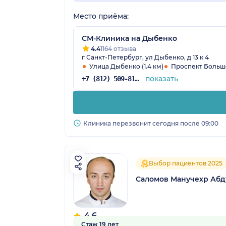
Место приёма:
СМ-Клиника на Дыбенко
4.4
1164 отзыва
г Санкт-Петербург, ул Дыбенко, д 13 к 4
Улица Дыбенко (1.4 км)
Проспект Больше
показать
+7 (812) 509-81-68
Клиника перезвонит сегодня после 09:00
Выбор пациентов 2025
Саломов Манучехр Аб
4.6
Стаж 19 лет
91 отзыв