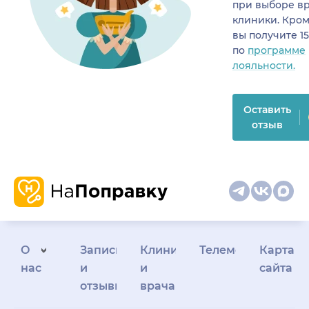
при выборе в
клиники. Кром
вы получите 1
по
программе
лояльности.
Оставить
отзыв
О
Запись
Клиникам
Телемедицина
Карта
нас
и
и
сайта
отзывы
врачам