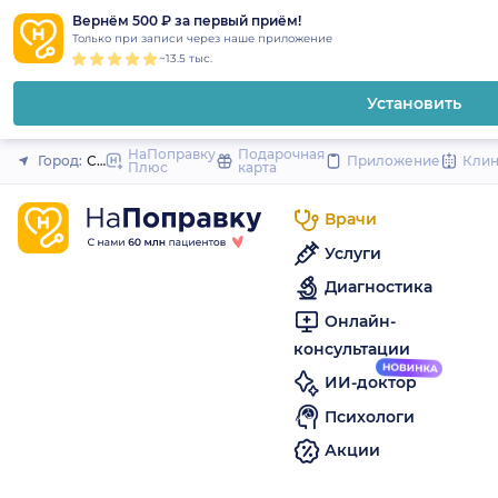
1
2
3
4
5
to
Вернём 500 ₽ за первый приём!
Закрыть
Только при записи через наше приложение
content
~13.5 тыс.
Установить
НаПоправку
Подарочная
Город:
Санкт-Петербург
Приложение
Кли
Плюс
карта
Врачи
Услуги
Диагностика
Онлайн-
консультации
ИИ-доктор
Психологи
Акции