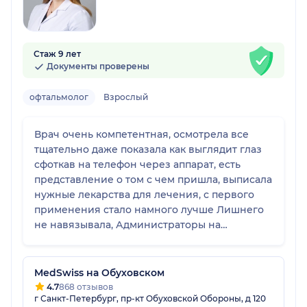
Стаж 9 лет
Документы проверены
офтальмолог
Взрослый
Врач очень компетентная, осмотрела все
тщательно даже показала как выглядит глаз
сфоткав на телефон через аппарат, есть
представление о том с чем пришла, выписала
нужные лекарства для лечения, с первого
применения стало намного лучше Лишнего
не навязывала, Администраторы на
ресепшене вежливые , быстро все нашли и
обслужили Клиника очень уютная Приняли
быстро и раньше времени
MedSwiss на Обуховском
4.7
868 отзывов
г Санкт-Петербург, пр-кт Обуховской Обороны, д 120