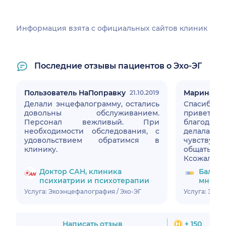
Информация взята c официальных сайтов клиник
Последние отзывы пациентов о Эхо-ЭГ
Пользователь НаПоправку
Марина
21.10.2019
Делали энцефалограмму, остались
Спасибо 
довольны обслуживанием.
привет
Персонал вежливый. При
благодарн
необходимости обследования, с
делала 
удовольствием обратимся в
чувству
клинику.
общаться 
Ксожалени
Доктор САН, клиника
Балтме
психиатрии и психотерапии
много
Услуга: Эхоэнцефалография / Эхо-ЭГ
Услуга: Эхоэ
Написать отзыв
+ 150