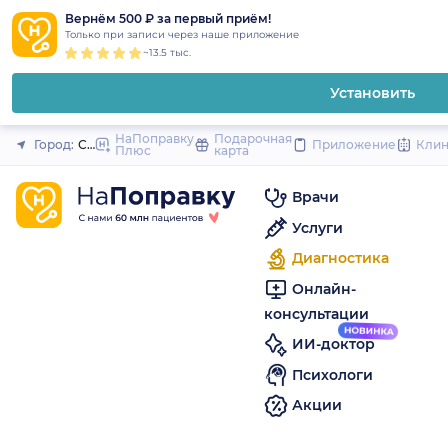
1
2
3
4
5
to
Вернём 500 ₽ за первый приём!
Закрыть
Только при записи через наше приложение
content
~13.5 тыс.
Установить
НаПоправку
Подарочная
Город:
Санкт-Петербург
Приложение
Кли
Плюс
карта
Врачи
Услуги
Диагностика
Онлайн-
консультации
ИИ-доктор
Психологи
Акции