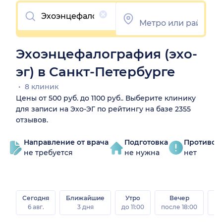
Очистить
Эхоэнцефалография (эхо-
эг) в Санкт-Петербурге
8 клиник
Цены от 500 руб. до 1100 руб.. Выберите клинику
для записи на Эхо-ЭГ по рейтингу на базе 2355
отзывов.
Направление от врача
Подготовка
Противоп
не требуется
не нужна
нет
Сегодня
Ближайшие
Утро
Вечер
В
6 авг.
3 дня
до 11:00
после 18:00
8 а