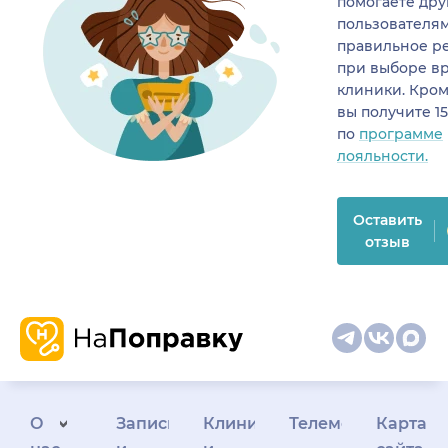
помогаете др
пользователя
правильное р
при выборе в
клиники. Кром
вы получите 1
по
программе
лояльности.
Оставить
отзыв
О
Запись
Клиникам
Телемедицина
Карта