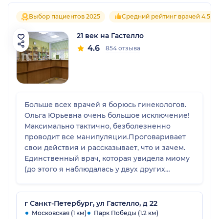
Выбор пациентов 2025
Средний рейтинг врачей 4.5
21 век на Гастелло
4.6
854 отзыва
Больше всех врачей я борюсь гинекологов.
Ольга Юрьевна очень большое исключение!
Максимально тактично, безболезненно
проводит все манипуляции.Проговаривает
свои действия и рассказывает, что и зачем.
Единственный врач, которая увидела миому
(до этого я наблюдалась у двух других
специалистов в дорогостоящей клинике)
Провели лечение, перед планированием
беременности. В беременность не было
г Санкт-Петербург, ул Гастелло, д 22
никаких проблем. Однозначно я еще
Московская (1 км)
Парк Победы (1.2 км)