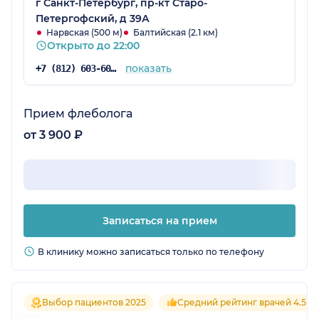
отзванивается, договариваемся о времени.
г Санкт-Петербург, пр-кт Старо-
Всегда приходили очень позитивные
Петергофский, д 39А
девушки, без опозданий, все делали быстро,
Нарвская (500 м)
Балтийская (2.1 км)
Открыто до 22:00
с минимальным стрессом для малышей.
Делала прививку ребенку: осмотр врача
показать
+7 (812) 603-60-42
входит в стоимость. Первый раз пришли
раньше положенного интервала между
вакцинациями: оплачивать ничего не
Прием флеболога
пришлось, хотя врач осмотрел ребенка и
от 3 900 ₽
правильно высчитал дату прививки.
Записаться на прием
В клинику можно записаться только по телефону
Выбор пациентов 2025
Средний рейтинг врачей 4.5