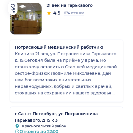
21 век на Гарькавого
4.5
674 отзыва
Потрясающий медицинский работник!
Клиника 21 век, ул. Пограничника Гарькавого
д. 15.Сегодня была на приёме у врача. Но
отзыв хочу оставить о Старшей медицинской
сестре-Фризюк Людмиле Николаевне. Дай
нам бог всем таких внимательных,
неравнодушных, добрых и светлых врачей,
стоявших на сохранении нашего здоровья и
умеющих слышать пациентов и искренне
желающих помочь! Потрясающий
медицинский работник! При мне произошло
г Санкт-Петербург, ул Пограничника
недоразумение с одним из проходящих
Гарькавого, д 15 к 3
обследование пациентов, вёл он себя крайне
Красносельский район
Открыто до 22:00
не правильно, агрессивно и эмоционально.