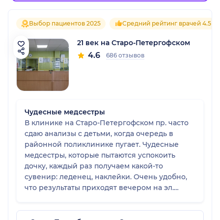
Выбор пациентов 2025
Средний рейтинг врачей 4.5
21 век на Старо-Петергофском
4.6
686 отзывов
Чудесные медсестры
В клинике на Старо-Петергофском пр. часто
сдаю анализы с детьми, когда очередь в
районной поликлинике пугает. Чудесные
медсестры, которые пытаются успокоить
дочку, каждый раз получаем какой-то
сувенир: леденец, наклейки. Очень удобно,
что результаты приходят вечером на эл.
почту. Пару раз вызывала мед. сестру на дом
для забора крови: вечером сестра