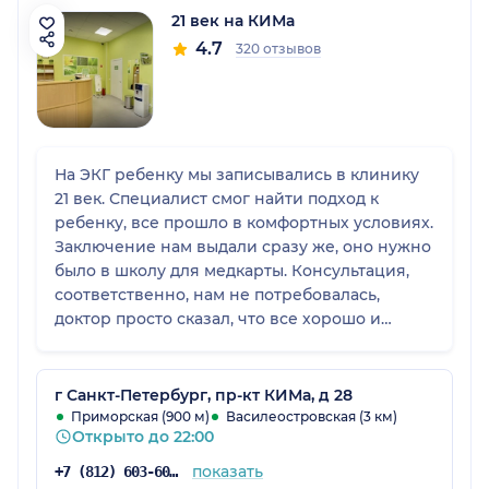
21 век на КИМа
4.7
320 отзывов
На ЭКГ ребенку мы записывались в клинику
21 век. Специалист смог найти подход к
ребенку, все прошло в комфортных условиях.
Заключение нам выдали сразу же, оно нужно
было в школу для медкарты. Консультация,
соответственно, нам не потребовалась,
доктор просто сказал, что все хорошо и
предоставил результаты. Записалась я
быстро, администраторы в клинике были
приветливые. В этом медицинском центре
г Санкт-Петербург, пр-кт КИМа, д 28
мы были первый раз, и все удачно.
Приморская (900 м)
Василеостровская (3 км)
Открыто до 22:00
показать
+7 (812) 603-60-42