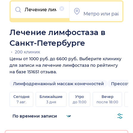
Очистить
Лечение лимфостаза в
Санкт-Петербурге
200 клиник
Цены от 1000 руб. до 6600 руб.. Выберите клинику
для записи на лечение лимфостаза по рейтингу
на базе 151651 отзыва.
Лимфодренажный массаж конечностей
Прессоте
Сегодня
Ближайшие
Утро
Вечер
В
7 авг.
3 дня
до 11:00
после 18:00
8 а