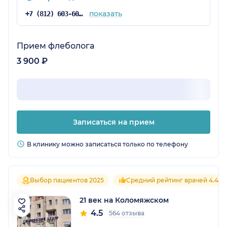
Людмила Николаевна вошла в положение
показать
+7 (812) 603-60-42
пациента и тактично, очень корректно
решила вопрос. Лояльность была сохранена.
Большое ей спасибо за проявленное
Прием флеболога
терпение. Я, как человек наблюдающий со
3 900 ₽
стороны за происходящим была просто
восхищена этим сотрудником. Очень хочется,
чтобы руководство отметила данного
сотрудника премией. Таких надо беречь и
ценить!
Записаться на прием
В клинику можно записаться только по телефону
Выбор пациентов 2025
Средний рейтинг врачей 4.4
21 век на Коломяжском
4.5
564 отзыва