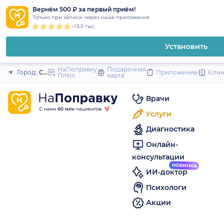
1
2
3
4
5
to
Вернём 500 ₽ за первый приём!
Закрыть
Только при записи через наше приложение
content
~13.5 тыс.
Установить
НаПоправку
Подарочная
Город:
Санкт-Петербург
Приложение
Кли
Плюс
карта
Врачи
Услуги
Диагностика
Онлайн-
консультации
ИИ-доктор
Психологи
Акции