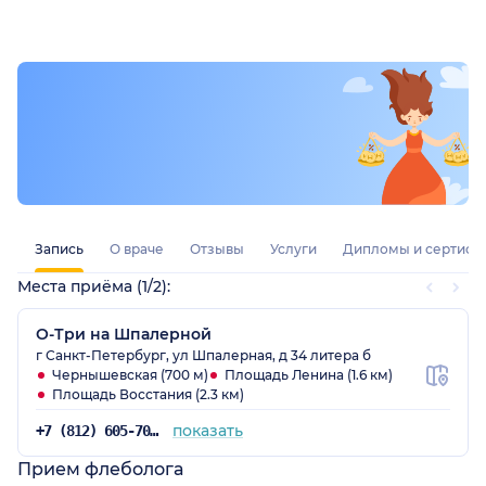
из-за этой ситуации с записью. Но всё это полностью
перекрыл сам приём. Доктор просто потрясающий.
Очень профессиональная, умная, красивая,
производит исключительно приятное впечатление.
Удивительное сочетание таланта, профессионализма
и человеческого отношения. Приём прошёл отлично,
было комфортно, спокойно, чувствуется высокий
уровень врача. К Анне Жеромовне я шла по
рекомендации знакомых, которые уже были у неё.
Такому доктору действительно хочется доверять и
приходить снова.
Запись
О враче
Отзывы
Услуги
Дипломы и сертифи
Места приёма (1/2):
О-Три на Шпалерной
г Санкт-Петербург, ул Шпалерная, д 34 литера б
Чернышевская (700 м)
Площадь Ленина (1.6 км)
Площадь Восстания (2.3 км)
показать
+7 (812) 605-70-13
Прием флеболога