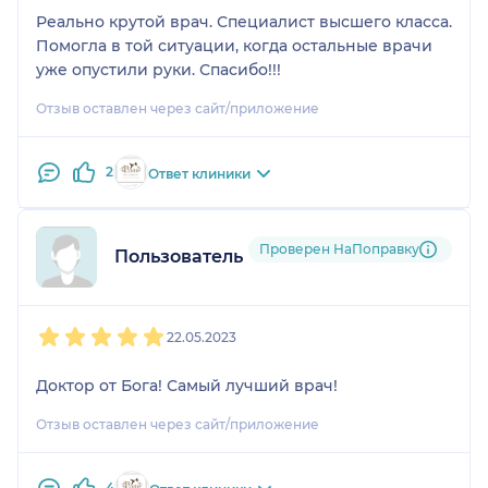
Реально крутой врач. Специалист высшего класса.
Помогла в той ситуации, когда остальные врачи
уже опустили руки. Спасибо!!!
Отзыв оставлен через сайт/приложение
2
Ответ клиники
Проверен НаПоправку
Пользователь НаПоправку
1
2
3
4
5
22.05.2023
Доктор от Бога! Самый лучший врач!
Отзыв оставлен через сайт/приложение
4