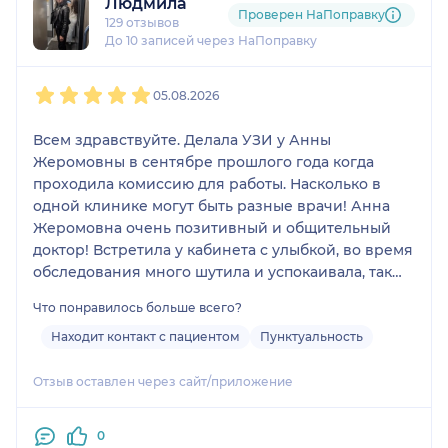
Людмила
Проверен НаПоправку
129 отзывов
До 10 записей через НаПоправку
1
2
3
4
5
05.08.2026
Всем здравствуйте. Делала УЗИ у Анны
Жеромовны в сентябре прошлого года когда
проходила комиссию для работы. Насколько в
одной клинике могут быть разные врачи! Анна
Жеромовна очень позитивный и общительный
доктор! Встретила у кабинета с улыбкой, во время
обследования много шутила и успокаивала, так
как предыдущий доктор накрутил. Прием прошел
Что понравилось больше всего?
быстро, на УЗИ была найдена киста (на яичнике)
и доктор объяснил что она функциональная и
Находит контакт с пациентом
Пунктуальность
скоро сама уйдет, спустя несколько месяцев так и
вышло.
Отзыв оставлен через сайт/приложение
0