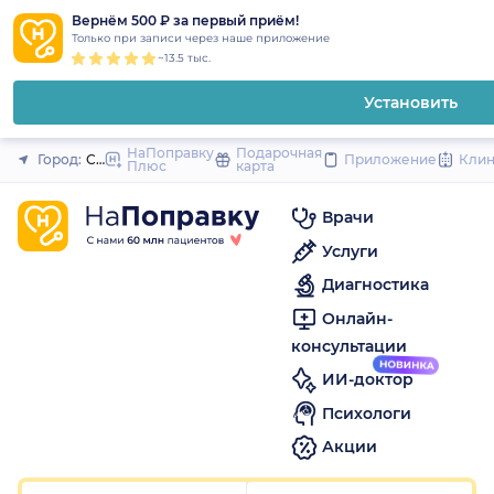
1
2
3
4
5
1
2
3
4
5
1
2
3
4
5
to
Вернём 500 ₽ за первый приём!
Закрыть
Только при записи через наше приложение
content
~13.5 тыс.
Установить
НаПоправку
Подарочная
Город:
Санкт-Петербург
Приложение
Кли
Плюс
карта
Врачи
Услуги
Диагностика
Онлайн-
консультации
ИИ-доктор
Психологи
Акции