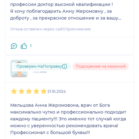
профессии доктор высокой квалификации !
Я хочу поблагодарить Анну Жеромовну , за
доброту , за прекрасное отношение и за вашу
работу ❤️❤️❤️🌹🌹🌹Мерниса
Отзыв оставлен через сайт/приложение
1
920....@....ru
Проверен НаПоправку
Подозрение на заказной
1 отзыв
1
2
3
4
5
21.10.2024
Мельцова Анна Жеромовона, врач от Бога
максимально чутко и профессионально подходит
каждому пациенту!!! Это именно тот случай когда
можно с уверенностью рекомендовать врача!
Профессионал с большой буквы!!!