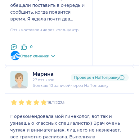
обещали поставить в очередь и
сообщить, когда появится
время. Я ждала почти два
месяца, звонка так и не было,
Отзыв оставлен через колл-центр
поэтому начала звонить сама. В
итоге сама записалась и попала
на приём в воскресенье
0
вечером. Честно скажу, было
Ответ клиники
очень странно и грустно из-за
этой ситуации с записью. Но всё
это полностью перекрыл сам
Марина
Проверен НаПоправку
приём. Доктор просто
27 отзывов
Больше 10 записей через НаПоправку
потрясающий. Очень
профессиональная, умная,
1
2
3
4
5
красивая, производит
18.11.2025
исключительно приятное
впечатление. Удивительное
Порекомендовала мой гинеколог, вот так и
сочетание таланта,
узнаешь о классных специалистах) Врач очень
профессионализма и
чуткая и внимательная, лишнего не назначает,
человеческого отношения.
все грамотно расписала. Выполняла