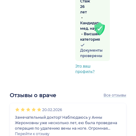
Стаж
26
лет
Кандидат
мед. наук
Высшая
категория
Документы
проверены
Это ваш
профиль?
Отзывы о враче
Все отзывы
1
2
3
4
5
1
2
3
4
5
1
2
3
4
5
1
2
3
4
5
20.02.2026
Замечательный доктор! Наблюдаюсь у Анны
Жеромовны уже несколько лет, ею была проведена
операция по удалению вены на ноге. Огромная
благодарность врачу. Всегда все понятно объясняет,
Перейти к отзыву