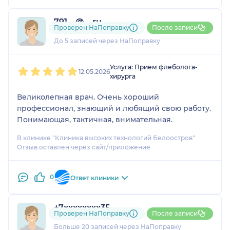
791....@....ru
Проверен НаПоправку
После записи
1 отзыв
До 5 записей через НаПоправку
1
2
3
4
5
Услуга: Прием флеболога-
12.05.2026
хирурга
Великолепная врач. Очень хороший
профессионал, знающий и любящий свою работу.
Понимающая, тактичная, внимательная.
В клинике "Клиника высоких технологий Белоостров"
Отзыв оставлен через сайт/приложение
0
Ответ клиники
+7xxxxxxxx35
Проверен НаПоправку
После записи
2 отзыва
и
1 оценка
Больше 20 записей через НаПоправку