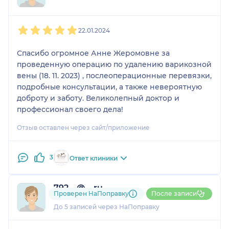
1
2
3
4
5
22.01.2024
Спасибо огромное Анне Жеромовне за
проведенную операцию по удалению варикозной
вены (18. 11. 2023) , послеоперационные перевязки,
подробные консультации, а также невероятную
доброту и заботу. Великолепный доктор и
профессионал своего дела!
Отзыв оставлен через сайт/приложение
3
Ответ клиники
792....@....ru
Проверен НаПоправку
После записи
5 отзывов
До 5 записей через НаПоправку
1
2
3
4
5