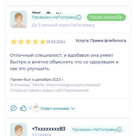
796....@....ru
Проверен НаПоправку
После записи
1 отзыв
До 5 записей через НаПоправку
1
2
3
4
5
Услуга: Прием флеболога
01.02.2024
Отличный специалист, и вдобавок она умеет
быстро и внятно объяснить что со здоровьем и
как это улучшить.
Прием был в декабре 2023 г.
В клинике "РАМИ, Многопрофильная клиника"
Отзыв оставлен через сайт/приложение
1
Ответ клиники
+7xxxxxxxx83
Проверен НаПоправку
5 отзывов