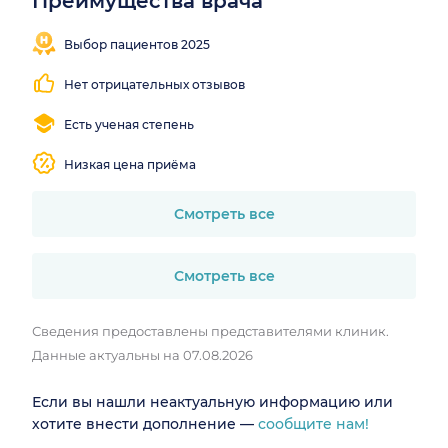
Преимущества врача
Записалось
Близко
383
от
Выбор пациентов 2025
человека
метро
Нет отрицательных отзывов
Есть ученая степень
Низкая цена приёма
Смотреть все
Смотреть все
Сведения предоставлены представителями клиник.
Данные актуальны на 07.08.2026
Если вы нашли неактуальную информацию или
хотите внести дополнение —
сообщите нам!