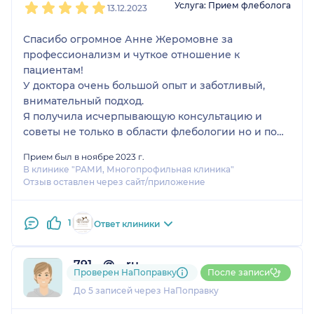
Услуга: Прием флеболога
13.12.2023
Спасибо огромное Анне Жеромовне за
профессионализм и чуткое отношение к
пациентам!
У доктора очень большой опыт и заботливый,
внимательный подход.
Я получила исчерпывающую консультацию и
советы не только в области флебологии но и по
другим вопросам.
Прием был в ноябре 2023 г.
Смело могу рекомендовать и для себя тоже с
В клинике "РАМИ, Многопрофильная клиника"
врачом-флебологом определилась:)
Отзыв оставлен через сайт/приложение
1
Ответ клиники
791....@....ru
Проверен НаПоправку
После записи
2 отзыва
До 5 записей через НаПоправку