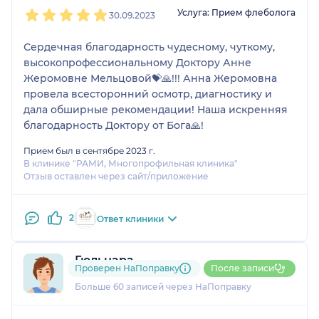
1
2
3
4
5
Услуга: Прием флеболога
30.09.2023
Сердечная благодарность чудесному, чуткому,
высокопрофессиональному Доктору Анне
Жеромовне Мельцовой💝🙏!!! Анна Жеромовна
провела всесторонний осмотр, диагностику и
дала обширные рекомендации! Наша искренняя
благодарность Доктору от Бога🙏!
Прием был в сентябре 2023 г.
В клинике "РАМИ, Многопрофильная клиника"
Отзыв оставлен через сайт/приложение
2
Ответ клиники
Гюльнара
Проверен НаПоправку
После записи
7 отзывов
и
4 оценки
Больше 60 записей через НаПоправку
1
2
3
4
5