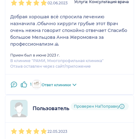
Услуга: Консультация врача
02.06.2023
Добрая хорошая всё спросила лечению
назначила .Обычно хирурги грубые этот Врач
очень нежна говорит спокойно отвечает Спасибо
большое Мельцова Анна Жеромовна за
профессионализм 🙏
Прием был в июне 2023 г.
В клинике "РАМИ, Многопрофильная клиника"
Отзыв оставлен через сайт/приложение
1
Ответ клиники
Проверен НаПоправку
Пользователь НаПоправку
1
2
3
4
5
22.05.2023