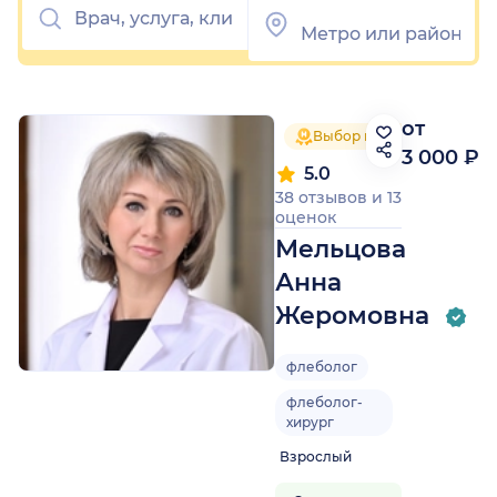
от
Выбор пациентов 2025
3 000 ₽
5.0
38 отзывов
и
13
оценок
Мельцова
Анна
Жеромовна
флеболог
флеболог-
хирург
Взрослый