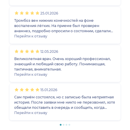
всегда может дать дельный совет. Каждый прием -
это не просто «прием», а полное погружение в
25.01.2026
проблему пациента с дальнейшими вариантами
решения проблемы. Спасибо вам за ваш труд!
Тромбоз вен нижних конечностей на фоне
воспаления лёгких. На приеме был проверен
анамнез, подробно опросили о состоянии, сделали
УЗИ вен, установили картину, назначили лечение.
Перейти к отзыву
Врач уточнила все сопутствующие медикаменты и
диагнозы, ответила на все вопросы, помимо
12.05.2026
основного лечения назначила препараты для
смягчения состояния и защиты желудка. Вышли с
Великолепная врач. Очень хороший профессионал,
приема с ощущением, что все повернуло на позитив)
знающий и любящий свою работу. Понимающая,
тактичная, внимательная.
Перейти к отзыву
15.01.2026
Сам приём состоялся, но с записью была неприятная
история. После заявки мне никто не перезвонил, хотя
обещали поставить в очередь и сообщить, когда
появится время. Я ждала почти два месяца, звонка так
Перейти к отзыву
и не было, поэтому начала звонить сама. В итоге сама
записалась и попала на приём в воскресенье
вечером. Честно скажу, было очень странно и грустно