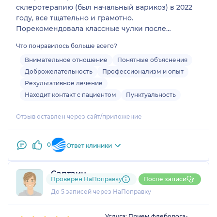
Приём прошёл отлично, было
склеротерапию (был начальный варикоз) в 2022
комфортно, спокойно,
году, все тщательно и грамотно.
чувствуется высокий уровень
Порекомендовала классные чулки после
врача. К Анне Жеромовне я шла
операции, научила, как их правильно надевать.
Что понравилось больше всего?
по рекомендации знакомых,
Благодарю!
которые уже были у неё. Такому
Внимательное отношение
Понятные объяснения
доктору действительно хочется
Доброжелательность
Профессионализм и опыт
доверять и приходить снова.
Результативное лечение
Находит контакт с пациентом
Пунктуальность
Отзыв оставлен через сайт/приложение
0
Ответ клиники
Саптаин
Проверен НаПоправку
После записи
6 отзывов
До 5 записей через НаПоправку
1
2
3
4
5
Услуга: Прием флеболога-