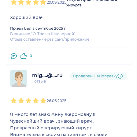
29.09.2025
хирурга
Хороший врач
Прием был в сентябре 2025 г.
В клинике "О-Три на Шпалерной"
Отзыв оставлен через сайт/приложение
0
mig....@....ru
Проверен НаПоправку
1 отзыв
1
2
3
4
5
26.06.2025
Я много лет знаю Анну Жеромовну !!!
Чудеснейший врач , знающий врач ,
Прекрасный оперирующий хирург.
Внимательна к своим пациентом , в своей