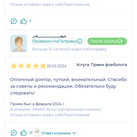
Отзыв оставлен через сайт/приложение
1
+7xxxxxxxx80
Проверен НаПоправку
После записи
4 отзыва
и
1 оценка
Больше 10 записей через НаПоправку
1
2
3
4
5
Услуга: Прием флеболога
25.02.2024
Отличный доктор, чуткий, внимательный. Спасибо
за советы и рекомендации. Обязательно буду
следовать!
Прием был в феврале 2024 г.
В клинике "РАМИ, Многопрофильная клиника"
Отзыв оставлен через сайт/приложение
0
Ответ клиники