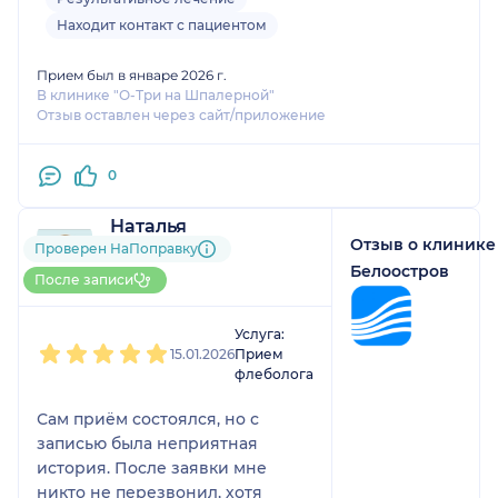
Находит контакт с пациентом
Прием был в январе 2026 г.
В клинике "О-Три на Шпалерной"
Отзыв оставлен через сайт/приложение
0
Наталья
Отзыв о клинике
1 отзыв
Проверен НаПоправку
До 5 записей через
Белоостров
После записи
НаПоправку
1
2
3
4
5
Услуга:
15.01.2026
Прием
флеболога
Сам приём состоялся, но с
записью была неприятная
история. После заявки мне
никто не перезвонил, хотя