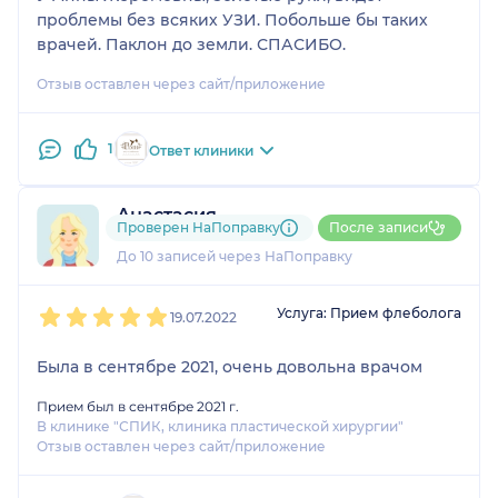
проблемы без всяких УЗИ. Побольше бы таких
врачей. Паклон до земли. СПАСИБО.
Отзыв оставлен через сайт/приложение
1
Ответ клиники
Анастасия
Проверен НаПоправку
После записи
3 отзыва
и
1 оценка
До 10 записей через НаПоправку
1
2
3
4
5
Услуга: Прием флеболога
19.07.2022
Была в сентябре 2021, очень довольна врачом
Прием был в сентябре 2021 г.
В клинике "СПИК, клиника пластической хирургии"
Отзыв оставлен через сайт/приложение