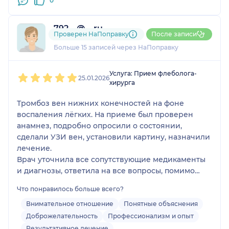
0
792....@....ru
Проверен НаПоправку
После записи
5 отзывов
Больше 15 записей через НаПоправку
1
2
3
4
5
Услуга: Прием флеболога-
25.01.2026
хирурга
Тромбоз вен нижних конечностей на фоне
воспаления лёгких. На приеме был проверен
анамнез, подробно опросили о состоянии,
сделали УЗИ вен, установили картину, назначили
лечение.
Врач уточнила все сопутствующие медикаменты
и диагнозы, ответила на все вопросы, помимо
основного лечения назначила препараты для
Что понравилось больше всего?
смягчения состояния и защиты желудка. Вышли с
приема с ощущением, что все повернуло на
Внимательное отношение
Понятные объяснения
позитив)
Доброжелательность
Профессионализм и опыт
Результативное лечение