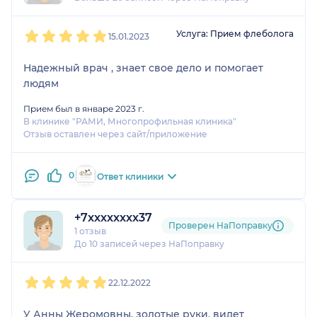
1
2
3
4
5
Услуга: Прием флеболога
15.01.2023
Надежный врач , знает свое дело и помогает
людям
Прием был в январе 2023 г.
В клинике "РАМИ, Многопрофильная клиника"
Отзыв оставлен через сайт/приложение
0
Ответ клиники
+7xxxxxxxx37
Проверен НаПоправку
1 отзыв
До 10 записей через НаПоправку
1
2
3
4
5
22.12.2022
У Анны Жеромовны, золотые руки, видет