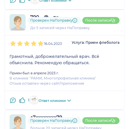
Ответ клиники
790....@....ru
Проверен НаПоправку
После записи
1 отзыв
До 5 записей через НаПоправку
1
2
3
4
5
Услуга: Прием флеболога
16.04.2023
Грамотный, доброжелательный врач. Всё
объяснила. Рекомендую обращаться.
Прием был в апреле 2023 г.
В клинике "РАМИ, Многопрофильная клиника"
Отзыв оставлен через сайт/приложение
1
Ответ клиники
+7xxxxxxxx79
Проверен НаПоправку
После записи
6 отзывов
и
1 оценка
Больше 20 записей через НаПоправку