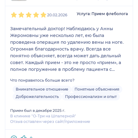
1
2
3
4
5
Услуга: Прием флеболога
20.02.2026
Замечательный доктор! Наблюдаюсь у Анны
Жеромовны уже несколько лет, ею была
проведена операция по удалению вены на ноге.
Огромная благодарность врачу. Всегда все
понятно объясняет, всегда может дать дельный
совет. Каждый прием - это не просто «прием», а
полное погружение в проблему пациента с
дальнейшими вариантами решения проблемы.
Что понравилось больше всего?
Спасибо вам за ваш труд!
Внимательное отношение
Понятные объяснения
Доброжелательность
Профессионализм и опыт
Прием был в декабре 2025 г.
В клинике "О-Три на Шпалерной"
Отзыв оставлен через сайт/приложение