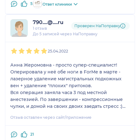
5
Ответ клиники
790....@....ru
Проверен НаПоправку
1 отзыв
До 5 записей через НаПоправку
1
2
3
4
5
25.04.2022
Анна Жеромовна - просто супер-специалист!
Оперировала у неё обе ноги в ForMe в марте -
лазерное удаление магистральных подкожных
вен + удаление "плохих" притоков.
Вся операция заняла часа 3 под местной
анестезией. По завершении - компрессионные
чулки, и домой на своих двоих заедать стресс :)
Очень долго боялась операции, но реально не
Отзыв оставлен через сайт/приложение
многим страшнее, чем стоматолог. Я даже
обезбол не пила, никакой долгой реабилитации,
вообще из жизни не выпадаешь.
21