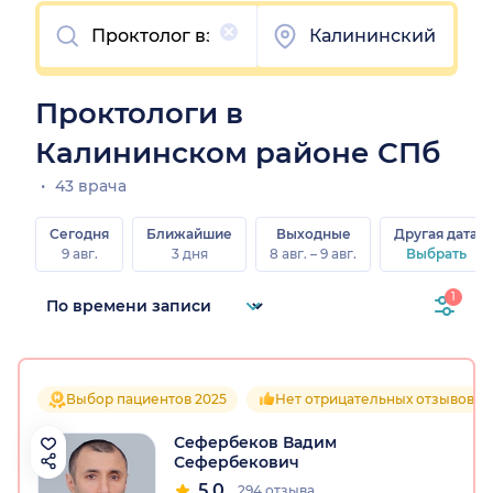
Очистить
Калининский
Проктологи в
Калининском районе СПб
43 врача
Сегодня
Ближайшие
Выходные
Другая дата
9 авг.
3 дня
8 авг. – 9 авг.
Выбрать
1
Выбор пациентов 2025
Нет отрицательных отзывов
Сефербеков Вадим
Сефербекович
5.0
294 отзыва