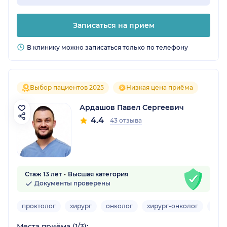
Записаться на прием
В клинику можно записаться только по телефону
Выбор пациентов 2025
Низкая цена приёма
Ардашов Павел Сергеевич
4.4
43 отзыва
Стаж 13 лет
Высшая категория
Документы проверены
проктолог
хирург
онколог
хирург-онколог
хиру
Места приёма (1/3):