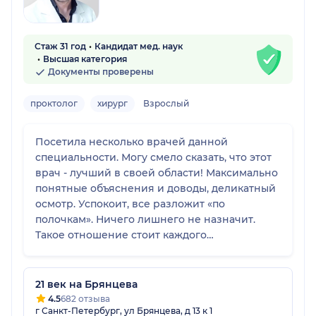
Стаж 31 год
Кандидат мед. наук
Высшая категория
Документы проверены
проктолог
хирург
Взрослый
Посетила несколько врачей данной
специальности. Могу смело сказать, что этот
врач - лучший в своей области! Максимально
понятные объяснения и доводы, деликатный
осмотр. Успокоит, все разложит «по
полочкам». Ничего лишнего не назначит.
Такое отношение стоит каждого
потраченного рубля! Если ищете грамотного
специалиста в данной области - вам к Рашиду
Салиховичу!
21 век на Брянцева
4.5
682 отзыва
г Санкт-Петербург, ул Брянцева, д 13 к 1