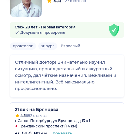
4.4
27 отзывов
Стаж 28 лет
Первая категория
Документы проверены
проктолог
хирург
Взрослый
Отличный доктор! Внимательно изучил
ситуацию, провёл детальный и аккуратный
осмотр, дал чёткие назначения. Вежливый и
интеллигентный. Всё максимально
профессионально.
21 век на Брянцева
4.5
682 отзыва
г Санкт-Петербург, ул Брянцева, д 13 к 1
Гражданский проспект (1.4 км)
показать
+7 (812) 603-60-42