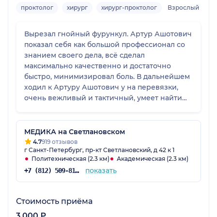
проктолог
хирург
хирург-проктолог
Взрослый
Вырезал гнойный фурункул. Артур Ашотович
показал себя как большой профессионал со
знанием своего дела, всё сделал
максимально качественно и достаточно
быстро, минимизировал боль. В дальнейшем
ходил к Артуру Ашотович у на перевязки,
очень вежливый и тактичный, умеет найти
подход. При необходимости обязательно
обращусь к данному специалисту.
Рекомендую!
МЕДИКА на Светлановском
4.7
919 отзывов
г Санкт-Петербург, пр-кт Светлановский, д 42 к 1
Политехническая (2.3 км)
Академическая (2.3 км)
показать
+7 (812) 509-81-75
Стоимость приёма
3 000 ₽