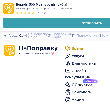
1
2
3
4
5
to
Вернём 500 ₽ за первый приём!
Закрыть
Только при записи через наше приложение
content
~13.5 тыс.
Установить
НаПоправку
Подарочная
Город:
Санкт-Петербург
Приложение
Кли
Плюс
карта
Врачи
Услуги
Диагностика
Онлайн-
консультации
ИИ-доктор
Психологи
Акции