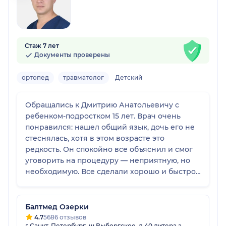
Стаж 7 лет
Документы проверены
ортопед
травматолог
Детский
Обращались к Дмитрию Анатольевичу с
ребенком-подростком 15 лет. Врач очень
понравился: нашел общий язык, дочь его не
стеснялась, хотя в этом возрасте это
редкость. Он спокойно все объяснил и смог
уговорить на процедуру — неприятную, но
необходимую. Все сделали хорошо и быстро,
после приема стало значительно легче.
Доктора считаю профессионалом и точно
могу рекомендовать. Клиника хорошая, всё
Балтмед Озерки
быстро, оперативно, очередей нет, оформили
4.7
5686 отзывов
г Санкт-Петербург, ш Выборгское, д 40 литера а