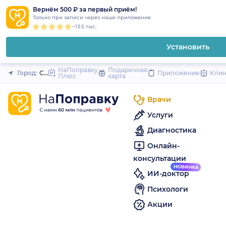
1
2
3
4
5
to
Вернём 500 ₽ за первый приём!
Закрыть
Только при записи через наше приложение
content
~13.5 тыс.
Установить
НаПоправку
Подарочная
Город:
Санкт-Петербург
Приложение
Кли
Плюс
карта
Врачи
Услуги
Диагностика
Онлайн-
консультации
ИИ-доктор
Психологи
Акции