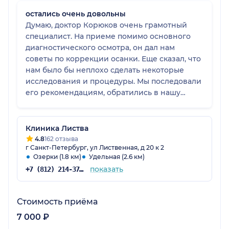
остались очень довольны
Думаю, доктор Корюков очень грамотный
специалист. На приеме помимо основного
диагностического осмотра, он дал нам
советы по коррекции осанки. Еще сказал, что
нам было бы неплохо сделать некоторые
исследования и процедуры. Мы последовали
его рекомендациям, обратились в нашу
поликлинику, и все дальнейшие
исследования проходили именно там. Часть
лечения сейчас уже прошли и на самом деле
Клиника Листва
заметили значительные улучшения.
4.8
162 отзыва
г Санкт-Петербург, ул Лиственная, д 20 к 2
Доктором Корюковым остались очень
Озерки (1.8 км)
Удельная (2.6 км)
довольны.
показать
+7 (812) 214-37-93
Стоимость приёма
7 000 ₽