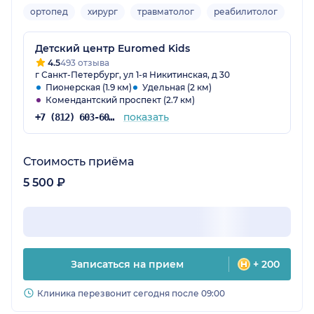
ортопед
хирург
травматолог
реабилитолог
Дет
Детский центр Euromed Kids
4.5
493 отзыва
г Санкт-Петербург, ул 1-я Никитинская, д 30
Пионерская (1.9 км)
Удельная (2 км)
Комендантский проспект (2.7 км)
показать
+7 (812) 603-60-54
Стоимость приёма
5 500 ₽
Записаться на прием
+ 200
Клиника перезвонит сегодня после 09:00