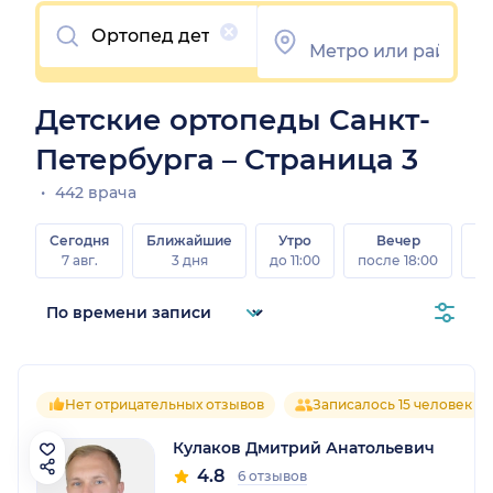
Очистить
Детские ортопеды Санкт-
Петербурга – Страница 3
442 врача
Сегодня
Ближайшие
Утро
Вечер
В
7 авг.
3 дня
до 11:00
после 18:00
8 а
Нет отрицательных отзывов
Записалось 15 человек
Кулаков Дмитрий Анатольевич
4.8
6 отзывов