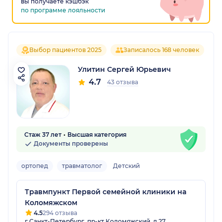
вы получаете кэшбэк
по программе лояльности
Выбор пациентов 2025
Записалось 168 человек
Улитин Сергей Юрьевич
4.7
43 отзыва
Стаж 37 лет
Высшая категория
Документы проверены
ортопед
травматолог
Детский
Травмпункт Первой семейной клиники на
Коломяжском
4.5
294 отзыва
г Санкт-Петербург, пр-кт Коломяжский, д 27