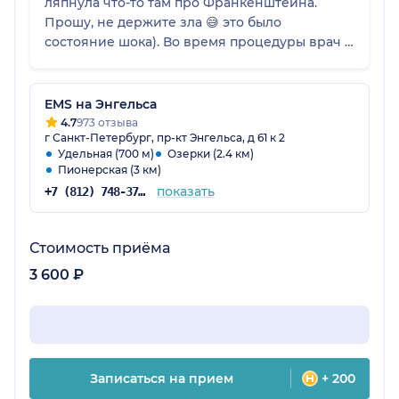
ляпнула что-то там про Франкенштейна.
Прошу, не держите зла 😅 это было
состояние шока). Во время процедуры врач и
ещё одна девушка (медсестра? Ассистент?)
успокаивали разговорами. Отличные
собеседники) На днях сняла швы, срослось
EMS на Энгельса
все идеально, хотя рана была зияющая и
4.7
973 отзыва
г Санкт-Петербург, пр-кт Энгельса, д 61 к 2
огромная. Спасибо Вам, Антон
Удельная (700 м)
Озерки (2.4 км)
Александрович!
Пионерская (3 км)
показать
+7 (812) 748-37-16
Стоимость приёма
3 600 ₽
Записаться на прием
+ 200