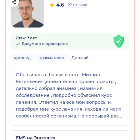
4.6
22 отзыва
Стаж 7 лет
Документы проверены
ортопед
травматолог
Детский
Обратилась с болью в ноге. Михаил
Евгеньевич ,внимательно провел осмотр ,
детально собрал анамнез , назначил
обследование , подробно объяснил курс
лечения. Ответил на все мои вопросы и
подобрал мне курс лечения, исходя из моих
особенностей организма. Не прерывай раз
уже обращаюсь к данному специалисту.
Огромное спасибо, за профессиональный и
человеческий подход к пациентам. Врача
EMS на Энгельса