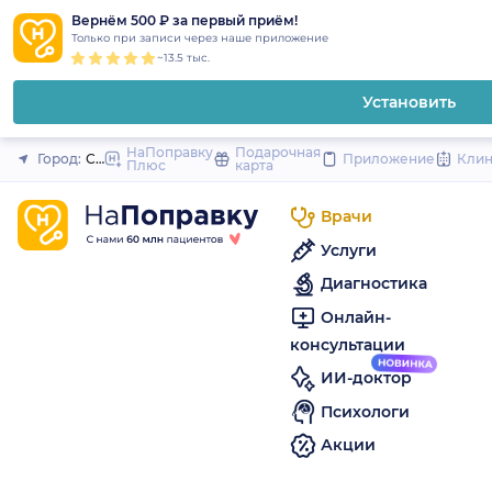
1
2
3
4
5
to
Вернём 500 ₽ за первый приём!
Закрыть
Только при записи через наше приложение
content
~13.5 тыс.
Установить
НаПоправку
Подарочная
Город:
Санкт-Петербург
Приложение
Кли
Плюс
карта
Врачи
Услуги
Диагностика
Онлайн-
консультации
ИИ-доктор
Психологи
Акции