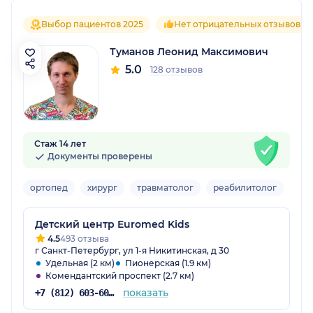
Выбор пациентов 2025
Нет отрицательных отзывов
Туманов Леонид Максимович
5.0
128 отзывов
Стаж 14 лет
Документы проверены
ортопед
хирург
травматолог
реабилитолог
Дет
Детский центр Euromed Kids
4.5
493 отзыва
г Санкт-Петербург, ул 1-я Никитинская, д 30
Удельная (2 км)
Пионерская (1.9 км)
Комендантский проспект (2.7 км)
показать
+7 (812) 603-60-54