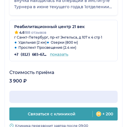
внучка находилась на операции в институте
Турнера в июне текущего года,в 1отделении./
с диагнозом-множественная экзостозная
дисплазия/.Здоровья,вам,спасибо за наших
детей!За ваши светлые головы и золотые
Реабилитационный центр 21 век
руки! С уважением Колохматова Вера.город
4.6
188 отзывов
г Санкт-Петербург, пр-кт Энгельса, д 107 к 4 стр 1
Горячий Ключ,Краснодарский край.
Удельная (2 км)
Озерки (800 м)
Проспект Просвещения (2.4 км)
показать
+7 (812) 603-67-48
Стоимость приёма
3 900 ₽
Связаться с клиникой
+ 200
Клиника перезвонит завтра после 09:00