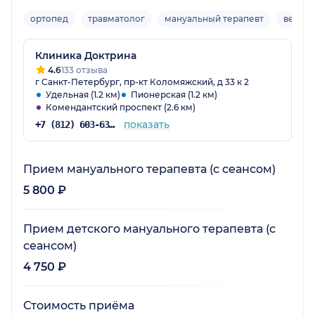
ортопед
травматолог
мануальный терапевт
верте
Клиника Доктрина
4.6
133 отзыва
г Санкт-Петербург, пр-кт Коломяжский, д 33 к 2
Удельная (1.2 км)
Пионерская (1.2 км)
Комендантский проспект (2.6 км)
показать
+7 (812) 603-63-48
Прием мануального терапевта (с сеансом)
5 800 ₽
Прием детского мануального терапевта (с
сеансом)
4 750 ₽
Стоимость приёма