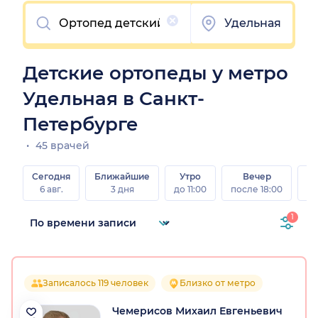
Очистить
Удельная
Детские ортопеды у метро
Удельная в Санкт-
Петербурге
45 врачей
Сегодня
Ближайшие
Утро
Вечер
В
6 авг.
3 дня
до 11:00
после 18:00
8 а
1
Записалось 119 человек
Близко от метро
Чемерисов Михаил Евгеньевич