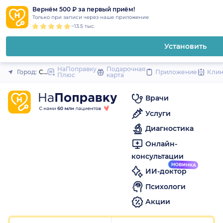
1
2
3
4
5
to
Вернём 500 ₽ за первый приём!
Закрыть
Только при записи через наше приложение
content
~13.5 тыс.
Установить
НаПоправку
Подарочная
Город:
Санкт-Петербург
Приложение
Кли
Плюс
карта
Врачи
Услуги
Диагностика
Онлайн-
консультации
ИИ-доктор
Психологи
Акции