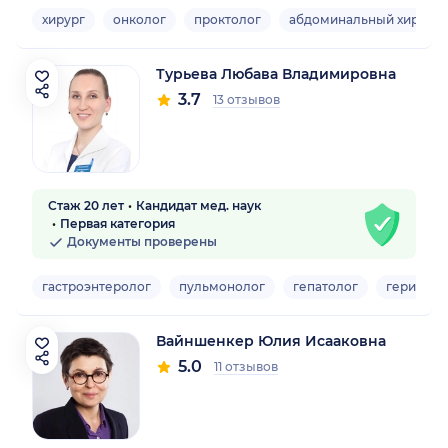
хирург
онколог
проктолог
абдоминальный хирург
Турьева Любава Владимировна
3.7
13 отзывов
Стаж 20 лет
Кандидат мед. наук
Первая категория
Документы проверены
гастроэнтеролог
пульмонолог
гепатолог
гериатр
Вайншенкер Юлия Исааковна
5.0
11 отзывов