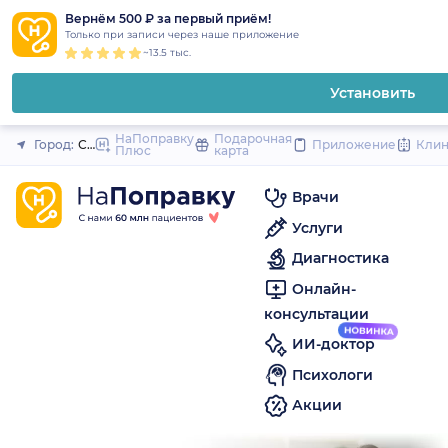
1
2
3
4
5
to
Вернём 500 ₽ за первый приём!
Закрыть
Только при записи через наше приложение
content
~13.5 тыс.
Установить
НаПоправку
Подарочная
Город:
Санкт-Петербург
Приложение
Кли
Плюс
карта
Врачи
Услуги
Диагностика
Онлайн-
консультации
ИИ-доктор
Психологи
Акции