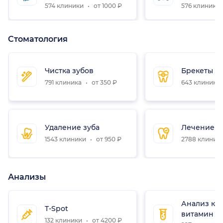
574 клиники
от 1000 ₽
576 клиник
Стоматология
Чистка зубов
Брекеты
791 клиника
от 350 ₽
643 клиники
Удаление зуба
Лечение з
1543 клиники
от 950 ₽
2788 клиник
Анализы
Анализ кр
T-Spot
витамин D
132 клиники
от 4200 ₽