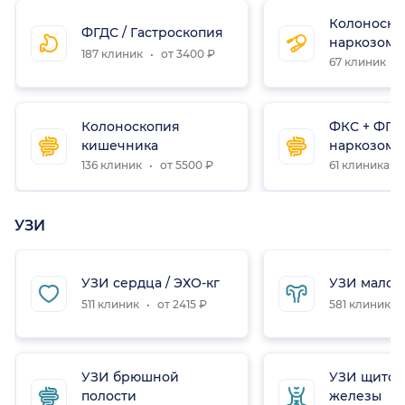
Колоноско
ФГДС / Гастроскопия
наркозом
187 клиник
от 3400 ₽
67 клиник
Колоноскопия
ФКС + ФГД
кишечника
наркозом
136 клиник
от 5500 ₽
61 клиника
УЗИ
УЗИ сердца / ЭХО-кг
УЗИ малого
511 клиник
от 2415 ₽
581 клиника
УЗИ брюшной
УЗИ щито
полости
железы