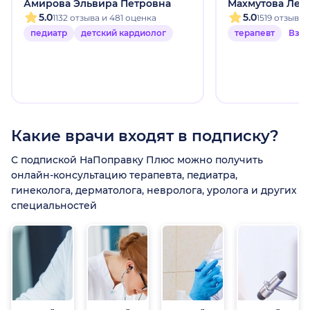
Амирова Эльвира Петровна
Махмутова Лей
5.0
5.0
1132 отзыва и 481 оценка
1519 отзыво
педиатр
детский кардиолог
терапевт
Взр
Какие врачи входят в подписку?
С подпиской НаПоправку Плюс можно получить
онлайн-консультацию терапевта, педиатра,
гинеколога, дерматолога, невролога, уролога и других
специальностей