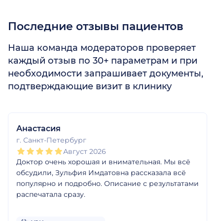
Последние отзывы пациентов
Наша команда модераторов проверяет
каждый отзыв по 30+ параметрам и при
необходимости запрашивает документы,
подтверждающие визит в клинику
1
2
3
4
5
1
2
3
4
5
1
2
3
4
5
1
2
3
4
5
1
2
3
4
5
1
2
3
4
5
Анастасия
г. Санкт-Петербург
Август 2026
Доктор очень хорошая и внимательная. Мы всё
обсудили, Зульфия Имдатовна рассказала всё
популярно и подробно. Описание с результатами
распечатала сразу.