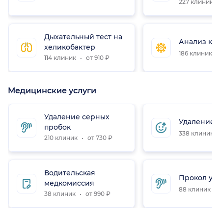
227 клиник
Дыхательный тест на
Анализ кр
хеликобактер
186 клиник
114 клиник
от 910 ₽
Медицинские услуги
Удаление серных
Удаление 
пробок
338 клиник
210 клиник
от 730 ₽
Водительская
Прокол уш
медкомиссия
88 клиник
38 клиник
от 990 ₽