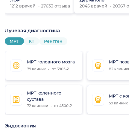
ЛОР
Дерматолог
1212 врачей
27633 отзыва
2045 врачей
20367 от
Лучевая диагностика
МРТ
КТ
Рентген
МРТ головного мозга
МРТ позво
79 клиник
от 3905 ₽
82 клиники
МРТ коленного
МРТ с конт
сустава
59 клиник
72 клиники
от 4500 ₽
Эндоскопия