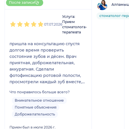
После записи
Алпамыш
НаПоправку
1
2
3
4
5
стоматолог-тер
Услуга:
Прием
07.07.2026
стоматолога-
терапевта
пришла на консультацию спустя
долгое время проверить
состояние зубов и дёсен. Врач
приятная, доброжелательная,
аккуратная. Сделали
фотофиксацию ротовой полости,
просмотрели каждый зуб вместе,
объяснила все по полочкам.
Что понравилось больше всего?
Внимательное отношение
Понятные объяснения
Доброжелательность
Прием был в июле 2026 г.