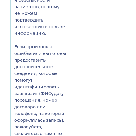
углублен и он виден над
пациентов, поэтому
десной. А так же это было
не можем
прекрасно видно на
подтвердить
снимке КТ, где можно все
изложенную в отзыве
увидеть все до
информацию.
миллиметра.
Вместо того чтобы рвать
Если произошла
мне десну можно было
ошибка или вы готовы
честно сказать что
предоставить
импланты вообще
дополнительные
установлены
сведения, которые
неправильно!
помогут
От всего произошедшего
идентифицировать
я получила сильный
ваш визит (ФИО, дату
стресс!
посещения, номер
Позже неправильно
договора или
установленные импланты
телефона, на который
пришлось удалить.
оформлялась запись),
пожалуйста,
свяжитесь с нами по