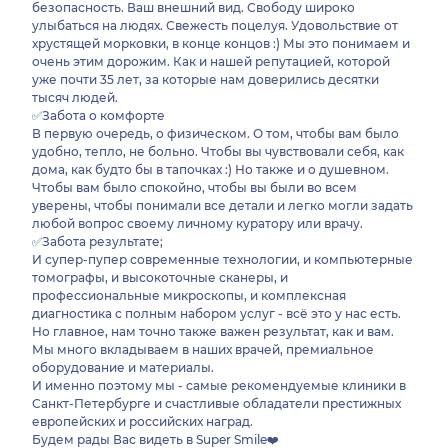
безопасность. Ваш внешний вид. Свободу широко
улыбаться на людях. Свежесть поцелуя. Удовольствие от
хрустящей морковки, в конце концов :) Мы это понимаем и
очень этим дорожим. Как и нашей репутацией, которой
уже почти 35 лет, за которые нам доверились десятки
тысяч людей.
✅Забота о комфорте
В первую очередь, о физическом. О том, чтобы вам было
удобно, тепло, не больно. Чтобы вы чувствовали себя, как
дома, как будто бы в тапочках :) Но также и о душевном.
Чтобы вам было спокойно, чтобы вы были во всем
уверены, чтобы понимали все детали и легко могли задать
любой вопрос своему личному куратору или врачу.
✅Забота результате;
И супер-пупер современные технологии, и компьютерные
томографы, и высокоточные сканеры, и
профессиональные микроскопы, и комплексная
диагностика с полным набором услуг - всё это у нас есть.
Но главное, нам точно также важен результат, как и вам.
Мы много вкладываем в наших врачей, премиальное
оборудование и материалы.
И именно поэтому мы - самые рекомендуемые клиники в
Санкт-Петербурге и счастливые обладатели престижных
европейских и российских наград.
Будем рады Вас видеть в Super Smile❤️