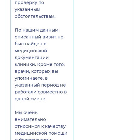
проверку по
подьязычная слизистая от
указанным
того что Ефимов порвал
обстоятельствам.
мне десну. Я позвонила в
клинику, где Малышев
По нашим данным,
сказал что нужно
описанный визит не
полоскать рот ромашкой.
был найден в
Это не помогало и мне
медицинской
пришлось пить
документации
антибиотики, после чего у
клиники. Кроме того,
меня упал иммунитет и я
врачи, которых вы
заболела.
упоминаете, в
Спрашивается зачем
указанный период не
Ефимов полез под десну
работали совместно в
острым предметом и тем
одной смене.
более в чужую работу.
Если он хотел измерить
Мы очень
углубленность
внимательно
импланта,то и так
относимся к качеству
визуально было видно во
медицинской помощи
рту, что имплант не
и безопасности