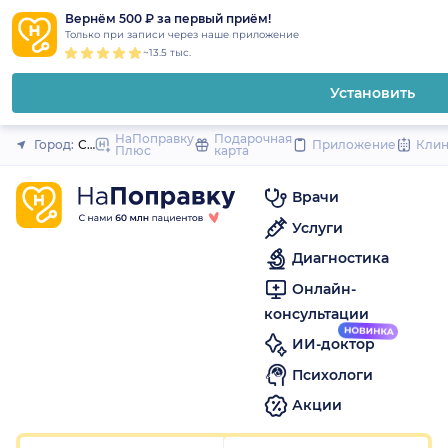
1
2
3
4
5
1
2
3
4
5
1
2
3
4
5
to
Вернём 500 ₽ за первый приём!
Закрыть
Только при записи через наше приложение
content
~13.5 тыс.
Установить
НаПоправку
Подарочная
Город:
Санкт-Петербург
Приложение
Кли
Плюс
карта
Врачи
Услуги
Диагностика
Онлайн-
консультации
ИИ-доктор
Психологи
Акции