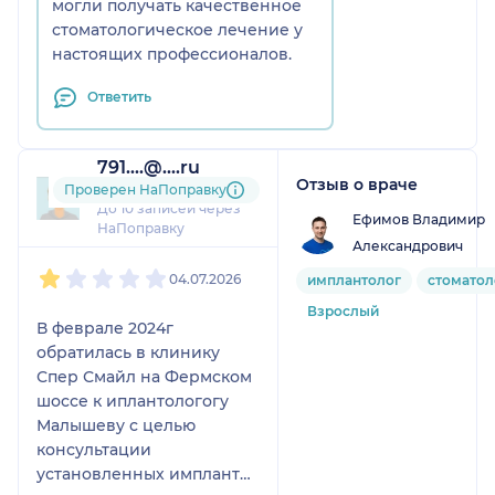
могли получать качественное
стоматологическое лечение у
настоящих профессионалов.
Ответить
791....@....ru
Отзыв о враче
2 отзыва
Проверен НаПоправку
До 10 записей через
Ефимов Владимир
НаПоправку
Александрович
1
2
3
4
5
04.07.2026
имплантолог
стоматол
Взрослый
В феврале 2024г
обратилась в клинику
Спер Смайл на Фермском
шоссе к иплантологогу
Малышеву с целью
консультации
установленных имплантов