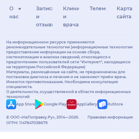
О
Запись
Клиникам
Телемедицина
Карта
нас
и
и
сайта
отзывы
врачам
На информационном ресурсе применяются
рекомендательные технологии (информационные технологии
предоставления информации на основе сбора,
систематизации и анализа сведений, относящихся к
предпочтениям пользователей сети "Интернет", находящихся
на территории Российской Федерации)
Материалы, размещённые на сайте, не предназначены для
постановки диагноза и лечения и не заменяют приём врача.
Имеются противопоказания. Необходима консультация
специалиста.
О деятельности, осуществляемой в области информационных
технологий
App Store
Google Play
AppGallery
RuStore
© ООО «НаПоправку.Ру», 2014—2026.
Правовая информация
ОГРН: 1147847038679