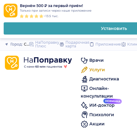
1
2
3
4
5
to
Вернём 500 ₽ за первый приём!
Закрыть
Только при записи через наше приложение
content
~13.5 тыс.
Установить
НаПоправку
Подарочная
Город:
Санкт-Петербург
Приложение
Кли
Плюс
карта
Врачи
Услуги
Диагностика
Онлайн-
консультации
ИИ-доктор
Психологи
Акции