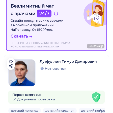
Безлимитный чат
с врачами
24/7
Онлайн-консультации с врачами
в мобильном приложении
НаПоправку. От 660₽/мес.
Скачать
ЕСТЬ ПРОТИВОПОКАЗАНИЯ. НЕОБХОДИМА
Реклама
КОНСУЛЬТАЦИЯ СПЕЦИАЛИСТА. 18+
Лутфуллин Тимур Дамирович
Нет оценок
Первая категория
Документы проверены
детский логопед
детский психолог
детский нейропсих