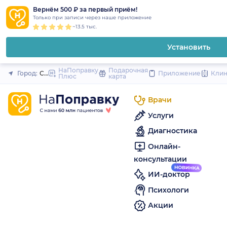
1
2
3
4
5
to
Вернём 500 ₽ за первый приём!
Закрыть
Только при записи через наше приложение
content
~13.5 тыс.
Установить
НаПоправку
Подарочная
Город:
Санкт-Петербург
Приложение
Кли
Плюс
карта
Врачи
Услуги
Диагностика
Онлайн-
консультации
ИИ-доктор
Психологи
Акции