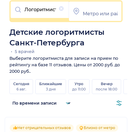
Очистить
Детские логоритмисты
Санкт-Петербурга
5 врачей
Выберите логоритмиста для записи на прием по
рейтингу на базе 11 отзывов. Цены от 2000 руб. до
2000 руб..
Сегодня
Ближайшие
Утро
Вечер
В
6 авг.
3 дня
до 11:00
после 18:00
8 а
Нет отрицательных отзывов
Близко от метро