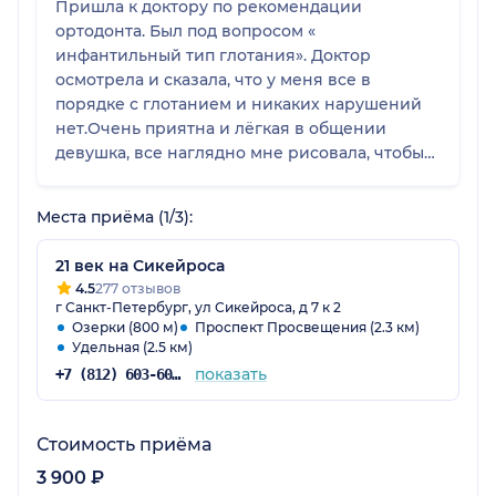
Пришла к доктору по рекомендации
ортодонта. Был под вопросом «
инфантильный тип глотания». Доктор
осмотрела и сказала, что у меня все в
порядке с глотанием и никаких нарушений
нет.Очень приятна и лёгкая в общении
девушка, все наглядно мне рисовала, чтобы
было понятно. Я осталась довольна приемом
и буду рекомендовать логопеда знакомым,
Места приёма (1/3):
если это потребуется. Спасибо🙏
21 век на Сикейроса
4.5
277 отзывов
г Санкт-Петербург, ул Сикейроса, д 7 к 2
Озерки (800 м)
Проспект Просвещения (2.3 км)
Удельная (2.5 км)
показать
+7 (812) 603-60-42
Стоимость приёма
3 900 ₽