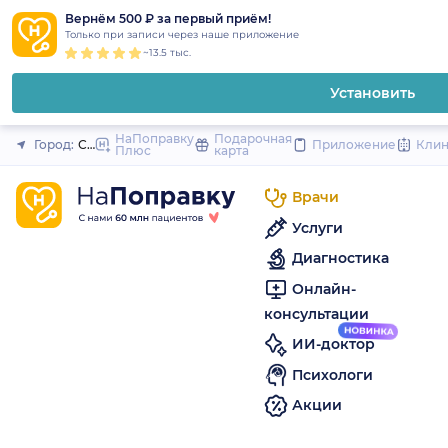
1
2
3
4
5
to
Вернём 500 ₽ за первый приём!
Закрыть
Только при записи через наше приложение
content
~13.5 тыс.
Установить
НаПоправку
Подарочная
Город:
Санкт-Петербург
Приложение
Кли
Плюс
карта
Врачи
Услуги
Диагностика
Онлайн-
консультации
ИИ-доктор
Психологи
Акции