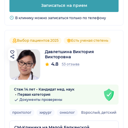
Записаться на прием
В клинику можно записаться только по телефону
Выбор пациентов 2025
Есть ученая степень
Давлетшина Виктория
Викторовна
4.8
53 отзыва
Стаж 14 лет
Кандидат мед. наук
Первая категория
Документы проверены
проктолог
хирург
онколог
Взрослый, детский
СМ-Клиника на Малой Балканской