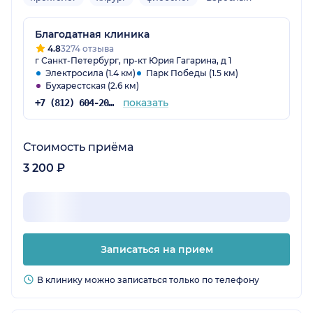
результат. Большое спасибо!
Благодатная клиника
4.8
3274 отзыва
г Санкт-Петербург, пр-кт Юрия Гагарина, д 1
Электросила (1.4 км)
Парк Победы (1.5 км)
Бухарестская (2.6 км)
показать
+7 (812) 604-20-51
Стоимость приёма
3 200 ₽
Записаться на прием
В клинику можно записаться только по телефону