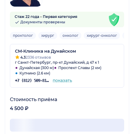
Стаж 22 года
Первая категория
Документы проверены
проктолог
хирург
онколог
хирург-онколог
мам
СМ-Клиника на Дунайском
4.3
2336 отзывов
г Санкт-Петербург, пр-кт Дунайский, д 47 к 1
Дунайская (300 м)
Проспект Славы (2 км)
Купчино (2.6 км)
показать
+7 (812) 509-81-68
Стоимость приёма
4 500 ₽