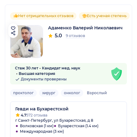
Нет отрицательных отзывов
Есть ученая степень
Адаменко Валерий Николаевич
5.0
9 отзывов
Стаж 30 лет
Кандидат мед. наук
Высшая категория
Документы проверены
проктолог
хирург
онколог
Взрослый
Гевди на Бухарестской
4.7
572 отзыва
г Санкт-Петербург, ул Бухарестская, д 8
Волковская (1 км)
Бухарестская (1.4 км)
Международная (3 км)