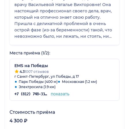
врачу Васильевой Наталье Викторовне! Она
настоящий профессионал своего дела, врач,
который на отлично знает свою работу.
Пришла с деликатной проблемой в очень
острой фазе (из-за беременности) такой, что
невозможно было, ни лежать, ни стоять, ни
сидеть. Наталья Викторовна с самого первого
посещения была очень вежлива, заботлива и
Места приёма (1/2):
участлива. После опроса и осмотра
назначила лечение. После такого сложного
EMS на Победы
состояния, легче стало на второй день. Она
4.3
1007 отзывов
все поясняла, для чего назначается каждый
г Санкт-Петербург, ул Победы, д 17
препарат, как он будет работать, какие
Парк Победы (400 м)
Московская (1.2 км)
варианты течения болезни возможны и что с
Электросила (1.9 км)
этим дальше будем делать. Огромный плюс,
показать
+7 (812) 748-33-79
что на каждом приёме производился
визуальный осмотр, т.е. она не просто
Стоимость приёма
корректировала лечение с моих слов, а был
четкий контроль состояния и динамики с её
4 300 ₽
стороны. С врачом однозначно возникает