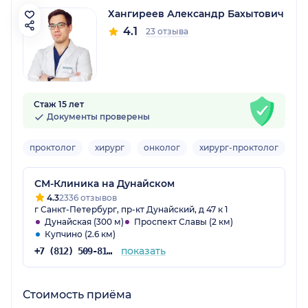
Хангиреев Александр Бахытович
4.1
23 отзыва
Стаж 15 лет
Документы проверены
проктолог
хирург
онколог
хирург-проктолог
пр
СМ-Клиника на Дунайском
4.3
2336 отзывов
г Санкт-Петербург, пр-кт Дунайский, д 47 к 1
Дунайская (300 м)
Проспект Славы (2 км)
Купчино (2.6 км)
показать
+7 (812) 509-81-68
Стоимость приёма