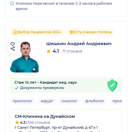
Клиника перезвонит в течение 2-3 часов в рабочее
время
Выбор пациентов 2024
Есть ученая степень
Шишкин Андрей Андреевич
4.1
17 отзывов
Стаж 14 лет
Кандидат мед. наук
Документы проверены
проктолог
хирург
онколог
флеболог
проктоло
СМ-Клиника на Дунайском
4.3
2336 отзывов
г Санкт-Петербург, пр-кт Дунайский, д 47 к 1