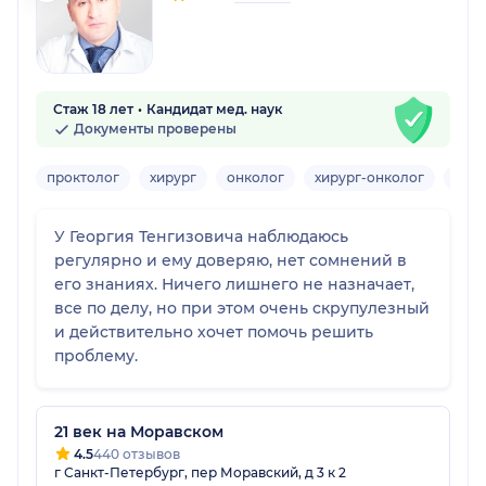
Стаж 18 лет
Кандидат мед. наук
Документы проверены
проктолог
хирург
онколог
хирург-онколог
мам
У Георгия Тенгизовича наблюдаюсь
регулярно и ему доверяю, нет сомнений в
его знаниях. Ничего лишнего не назначает,
все по делу, но при этом очень скрупулезный
и действительно хочет помочь решить
проблему.
21 век на Моравском
4.5
440 отзывов
г Санкт-Петербург, пер Моравский, д 3 к 2