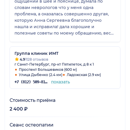
ощущений в шее и пояснице, думала по
словам неврологов что у меня одна
проблема, а оказалась совершенно другая,
которую Анна Сергеевна благополучно
нашла и исправила! дала хорошие и
полезные советы по моему обращению, весь
сеанс относилась ко мне бережно, сразу
начала исключать другие проблемы о
которых я думала :) очень рекомендую Анну
Группа клиник ИМТ
Сергеевну как врача-остеопата, очень
4.9
1128 отзывов
г Санкт-Петербург, пр-кт Пятилеток, д 8 к 1
добрый, отзывчивый и внимательный врач!
Проспект Большевиков (600 м)
Улица Дыбенко (2.4 км)
Ладожская (2.9 км)
показать
+7 (812) 509-81-98
Стоимость приёма
2 400 ₽
Сеанс остеопатии