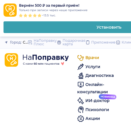
1
2
3
4
5
to
Вернём 500 ₽ за первый приём!
Закрыть
Только при записи через наше приложение
content
~13.5 тыс.
Установить
НаПоправку
Подарочная
Город:
Санкт-Петербург
Приложение
Кли
Плюс
карта
Врачи
Услуги
Диагностика
Онлайн-
консультации
ИИ-доктор
Психологи
Акции