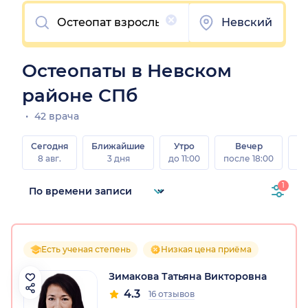
Очистить
Невский
Остеопаты в Невском
районе СПб
42 врача
Сегодня
Ближайшие
Утро
Вечер
В
8 авг.
3 дня
до 11:00
после 18:00
8 а
1
Есть ученая степень
Низкая цена приёма
Зимакова Татьяна Викторовна
4.3
16 отзывов