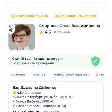
Низкая цена приёма
Записалось 28 человек
Смирнова Ольга Владимировна
4.5
11 отзывов
Стаж 21 год
Высшая категория
Документы проверены
остеопат
терапевт
мануальный терапевт
физиотер
БалтЗдрав на Дыбенко
4.1
240 отзывов
г Санкт-Петербург, ул Дыбенко, д 25 к 1
Улица Дыбенко (500 м)
Проспект Большевиков (1.8 км)