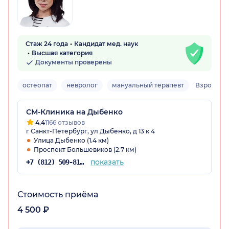
Стаж 24 года
Кандидат мед. наук
Высшая категория
Документы проверены
остеопат
невролог
мануальный терапевт
Взрослый,
СМ-Клиника на Дыбенко
4.4
1166 отзывов
г Санкт-Петербург, ул Дыбенко, д 13 к 4
Улица Дыбенко (1.4 км)
Проспект Большевиков (2.7 км)
показать
+7 (812) 509-81-68
Стоимость приёма
4 500 ₽