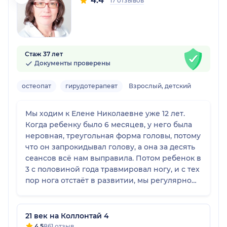
4.4
17 отзывов
Стаж 37 лет
Документы проверены
остеопат
гирудотерапевт
Взрослый, детский
Мы ходим к Елене Николаевне уже 12 лет.
Когда ребенку было 6 месяцев, у него была
неровная, треугольная форма головы, потому
что он запрокидывал голову, а она за десять
сеансов всё нам выправила. Потом ребенок в
3 с половиной года травмировал ногу, и с тех
пор нога отстаёт в развитии, мы регулярно
ездим к ней, чтобы она выравнивала. Она
работает и с детьми, и со взрослыми, и для
нашей семьи сделала очень много. Я очень
21 век на Коллонтай 4
ее люблю и надеюсь, что она никуда не уйдет.
4.5
861 отзыв