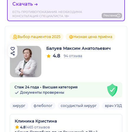
Скачать
ЕСТЬ ПРОТИВОПОКАЗАНИЯ. НЕОБХОДИМА
Реклама
КОНСУЛЬТАЦИЯ СПЕЦИАЛИСТА. 18+
Выбор пациентов 2025
Низкая цена приёма
Балуев Максим Анатольевич
4.8
94 отзыва
Стаж 24 года
Высшая категория
Документы проверены
хирург
флеболог
сосудистый хирург
врач УЗД
В
Клиника Кристина
4.8
1465 отзывов