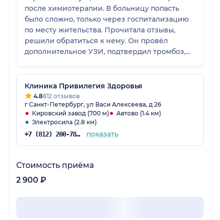
после химиотерапии. В больницу попасть
было сложно, только через госпитализацию
по месту жительства. Прочитала отзывы,
решили обратиться к нему. Он провёл
дополнительное УЗИ, подтвердил тромбоз,
всё подробно объяснил, назначил лекарства
и сказал обязательно носить
компрессионное бельё. Благодаря его
Клиника Привилегия Здоровья
рекомендациям муж пошёл на поправку,
4.8
812 отзывов
г Санкт-Петербург, ул Васи Алексеева, д 26
тромбоз ушёл. Очень внимательный доктор,
Кировский завод (700 м)
Автово (1.4 км)
всё показал, рассказал, объяснил.
Электросила (2.8 км)
показать
+7 (812) 200-78-11
Стоимость приёма
2 900 ₽