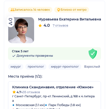
Записалось 14 человек
Близко от метро
Муравьева Екатерина Витальевна
4.0
7 отзывов
Стаж 5 лет
Документы проверены
хирург
проктолог
хирург-проктолог
Взрослый
Места приёма (1/2):
Клиника Скандинавия, отделение «Южное»
4.7
435 отзывов
г Санкт-Петербург, пр-кт Ленинский, д 168 к 4 литера
а
Московская (1.1 км)
Парк Победы (1.8 км)