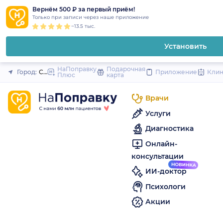
1
2
3
4
5
to
Вернём 500 ₽ за первый приём!
Закрыть
Только при записи через наше приложение
content
~13.5 тыс.
Установить
НаПоправку
Подарочная
Город:
Санкт-Петербург
Приложение
Кли
Плюс
карта
Врачи
Услуги
Диагностика
Онлайн-
консультации
ИИ-доктор
Психологи
Акции