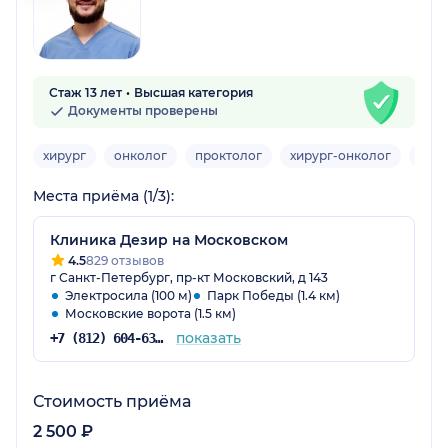
Стаж 13 лет
Высшая категория
Документы проверены
хирург
онколог
проктолог
хирург-онколог
хиру
Места приёма (1/3):
Клиника Дезир на Московском
4.5
829 отзывов
г Санкт-Петербург, пр-кт Московский, д 143
Электросила (100 м)
Парк Победы (1.4 км)
Московские ворота (1.5 км)
показать
+7 (812) 604-63-57
Стоимость приёма
2 500 ₽