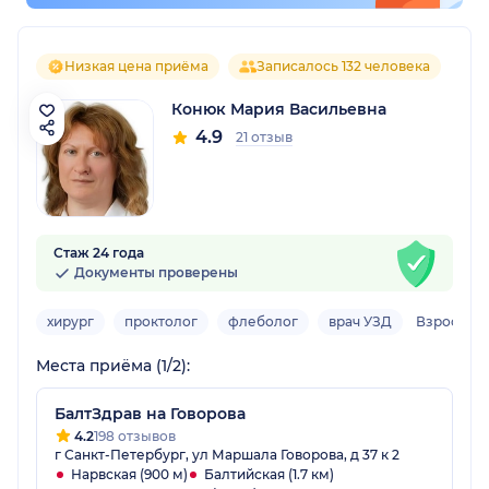
Низкая цена приёма
Записалось 132 человека
Конюк Мария Васильевна
4.9
21 отзыв
Стаж 24 года
Документы проверены
хирург
проктолог
флеболог
врач УЗД
Взрослый
Места приёма (1/2):
БалтЗдрав на Говорова
4.2
198 отзывов
г Санкт-Петербург, ул Маршала Говорова, д 37 к 2
Нарвская (900 м)
Балтийская (1.7 км)